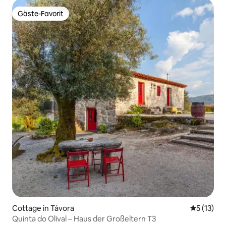
Gäste-Favorit
Gäste-Favorit
Cottage in Távora
Durchschn
5 (13)
Quinta do Olival – Haus der Großeltern T3