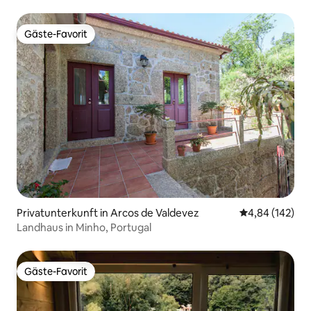
Gäste-Favorit
Gäste-Favorit
Privatunterkunft in Arcos de Valdevez
Durchschnittli
4,84 (142)
Landhaus in Minho, Portugal
Gäste-Favorit
Gäste-Favorit