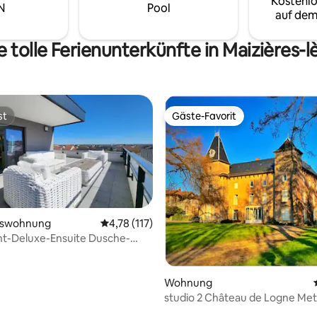
Kostenlo
N
Pool
auf dem
 tolle Ferienunterkünfte in Maizières-
st
Gäste-Favorit
st
Gäste-Favorit
mswohnung
Durchschnittliche Bewertung: 4,78 von 5, 1
4,78 (117)
t-Deluxe-Ensuite Dusche-
ertung: 4,95 von 5, 79 Bewertungen
k-A L'aub
Wohnung
studio 2 Château de Logne Met
Thionville-Mosel