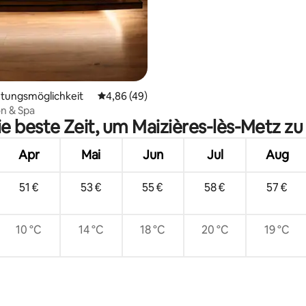
tungsmöglichkeit
Durchschnittliche Bewertung: 4,86 von 5, 
4,86 (49)
n & Spa
ie beste Zeit, um Maizières-lès-Metz z
Apr
Mai
Jun
Jul
Aug
51 €
53 €
55 €
58 €
57 €
10 °C
14 °C
18 °C
20 °C
19 °C