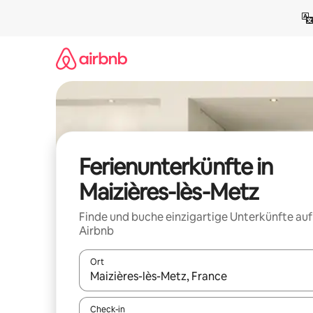
Zu
Inhalten
springen
Ferienunterkünfte in
Maizières-lès-Metz
Finde und buche einzigartige Unterkünfte auf
Airbnb
Ort
Wenn Ergebnisse verfügbar sind, navigiere mit d
Check-in