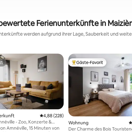
 bewertete Ferienunterkünfte in Maiziè
 Unterkünfte werden aufgrund ihrer Lage, Sauberkeit und wei
st
Gäste-Favorit
st
Beliebter Gäste-Favorit.
erkunft
Durchschnittliche Bewertung: 4,88 von 5, 2
4,88 (228)
mnéville - Zoo, Konzerte &
Wohnung
D
zu Fuß
von Amnéville, 15 Minuten von
Der Charme des Bois Touristen