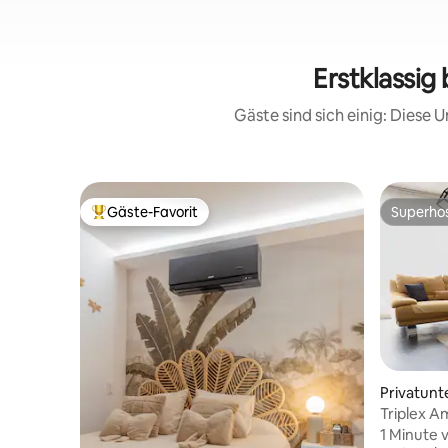
Erstklassig
Gäste sind sich einig: Diese
Gäste-Favorit
Superho
Beliebter Gäste-Favorit.
Superho
Privatunt
Triplex A
Thermen 
1 Minute 