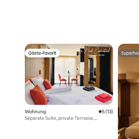
Gäste-Favorit
Superho
Gäste-Favorit
Superho
Wohnung
Durchschnittliche
5 (13)
Separate Suite, private Terrasse,
Parkplatz, Klimaanlage