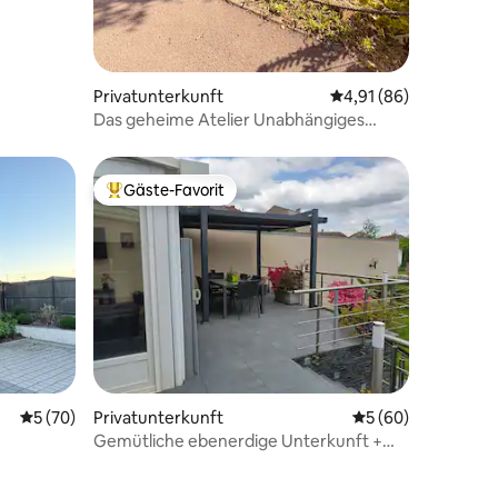
Privatunterkunft
Durchschnittliche Be
4,91 (86)
Das geheime Atelier Unabhängiges
Duplex-Studio
Gäste-Favorit
Beliebter Gäste-Favorit.
Durchschnittliche Bewertung: 5 von 5, 70 Bewertungen
5 (70)
Privatunterkunft
Durchschnittliche
5 (60)
Gemütliche ebenerdige Unterkunft +
Terrasse in der Nähe von Amnéville