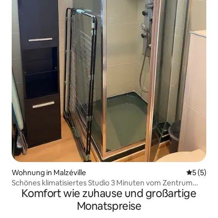
Wohnung in Malzéville
Durchsch
5 (5)
Schönes klimatisiertes Studio 3 Minuten vom Zentrum
Komfort wie zuhause und großartige
von Nancy entfernt
Monatspreise