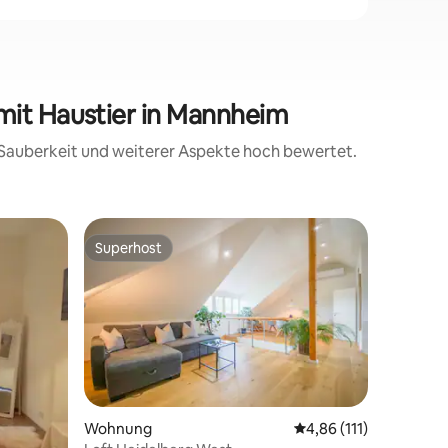
mit Haustier in Mannheim
, Sauberkeit und weiterer Aspekte hoch bewertet.
Wohnun
Superhost
Gäste
Superhost
Beliebte
Zur grün
Wilhelms
Diese sti
Heidelbe
Wilhelmsf
Komfort 
mit rießi
Wohnbere
großer Fl
Fi mit Gl
Wohnung
Durchschnittliche Bew
4,86 (111)
Schlafzi