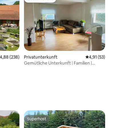
Gäste-Favorit
urchschnittliche Bewertung: 4,88 von 5, 238 Bewertungen
4,88 (238)
Privatunterkunft
Durchschnittliche Be
4,91 (53)
Gemütliche Unterkunft | Familien |
Geschäftsreisen
84 Bewertungen
Superhost
Superhost