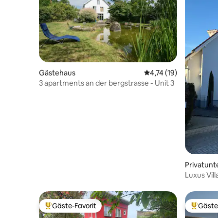
Gästehaus
Durchschnittliche Be
4,74 (19)
3 apartments an der bergstrasse - Unit 3
Privatunt
Luxus Vill
Familie
Gäste-Favorit
Gäste
Beliebter Gäste-Favorit.
Beliebte