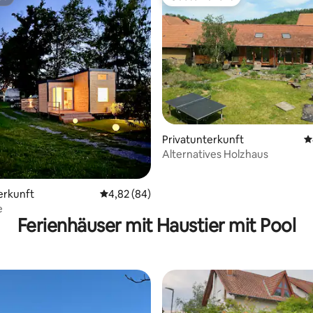
st
Gäste-Favorit
wertung: 4,93 von 5, 15 Bewertungen
Privatunterkunft
D
Alternatives Holzhaus
erkunft
Durchschnittliche Bewertung: 4,82 von 5, 
4,82 (84)
e
Ferienhäuser mit Haustier mit Pool