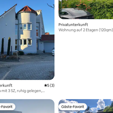
Privatunterkunft
Wohnung auf 2 Etagen (120qm) 
im Grünen
wertung: 4,74 von 5, 19 Bewertungen
erkunft
Durchschnittliche Bewertung: 5 von 5,
5 (3)
a mit 3 SZ, ruhig gelegen,
-Favorit
Gäste-Favorit
r Gäste-Favorit.
Gäste-Favorit