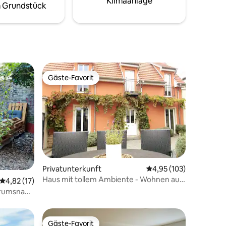
Klimaanlage
 Grundstück
Gäste-Favorit
Gäste-Favorit
19 Bewertungen
Privatunterkunft
Durchschnittliche Bew
4,95 (103)
Haus mit tollem Ambiente - Wohnen auf
Durchschnittliche Bewertung: 4,82 von 5, 17 Bewertungen
4,82 (17)
dem Weingut
trumsnah
Gäste-Favorit