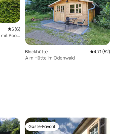
Durchschnittliche Bewertung: 5 von 5, 6 Bewertungen
5 (6)
mit Pool
Blockhütte
Durchschnittliche Be
4,71 (52)
Alm Hütte im Odenwald
 3 Bewertungen
Gäste-Favorit
Gäste-Favorit