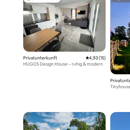
Beliebter Gäste-Favorit.
Superho
Privatunterkunft
Durchschnittliche Be
4,93 (15)
HUGOS Design House – ruhig & modern
Privatunt
Tinyhous