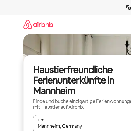
Zu
Inhalten
springen
Haustierfreundliche
Ferienunterkünfte in
Mannheim
Finde und buche einzigartige Ferienwohnung
mit Haustier auf Airbnb.
Ort
Wenn Ergebnisse verfügbar sind, navigiere mit d