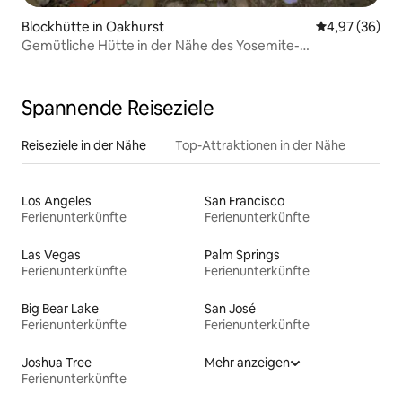
Blockhütte in Oakhurst
Durchschnittl
4,97 (36)
Gemütliche Hütte in der Nähe des Yosemite-
Nationalparks und des Bass Lake
Spannende Reiseziele
Reiseziele in der Nähe
Top-Attraktionen in der Nähe
Los Angeles
San Francisco
Ferienunterkünfte
Ferienunterkünfte
Las Vegas
Palm Springs
Ferienunterkünfte
Ferienunterkünfte
Big Bear Lake
San José
Ferienunterkünfte
Ferienunterkünfte
Joshua Tree
Mehr anzeigen
Ferienunterkünfte