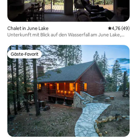
Chalet in June Lake
Durchschnitt
4,76 (49)
Unterkunft mit Blick auf den Wasserfall am June Lake,
Kalifornien
Gäste-Favorit
Gäste-Favorit