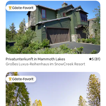
Gäste-Favorit
Beliebter Gäste-Favorit.
Privatunterkunft in Mammoth Lakes
Durchschn
5 (81)
Großes Luxus-Reihenhaus im SnowCreek Resort
Gäste-Favorit
Beliebter Gäste-Favorit.