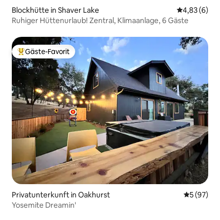
Blockhütte in Shaver Lake
Durchschnitt
4,83 (6)
Ruhiger Hüttenurlaub! Zentral, Klimaanlage, 6 Gäste
Gäste-Favorit
Beliebter Gäste-Favorit.
Privatunterkunft in Oakhurst
Durchschni
5 (97)
Yosemite Dreamin'