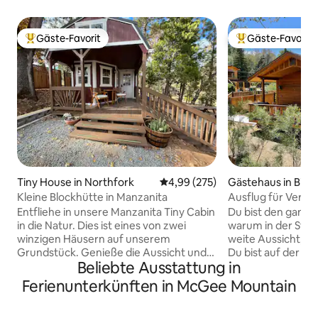
Gäste-Favorit
Gäste-Favorit
Beliebter Gäste-Favorit.
Beliebter Gäste-F
Tiny House in Northfork
Durchschnittliche Bewertung: 4
4,99 (275)
Gästehaus in Bish
Kleine Blockhütte in Manzanita
Ausflug für Verlie
Entfliehe in unsere Manzanita Tiny Cabin
Du bist den ganze
in die Natur. Dies ist eines von zwei
warum in der Stad
winzigen Häusern auf unserem
weite Aussicht, P
Grundstück. Genieße die Aussicht und
Du bist auf der ei
Beliebte Ausstattung in
die Sterne auf den ruhigen 24 Acres, die
Gartens und Obstg
diese Hütte teilt. Das Hotel liegt 4,2
der anderen Seite.
Ferienunterkünften in McGee Mountain
Meilen vom Bass Lake, 23 Meilen vom
auf deine Bedürfn
Yosemite South Gate Entrance
und verfügt über e