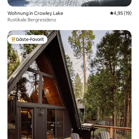
Wohnung in Crowley Lake
Durchschnitt
4,95 (19)
Rustikale Bergresidenz
Gäste-Favorit
Beliebter Gäste-Favorit.