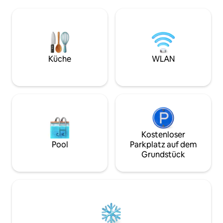
(Mariposa Grove) oder 90 Minuten vom
Küche, eine Wasc
Yosemite Valley entfernt. Zu den
Klauenfußwanne. 
Annehmlichkeiten gehören eine gut
gebaut, dass es all
ausgestattete Küche mit Keurig, ein
Energieeffizienzst
Queensize-Bett, ein Schlafsofa und ein
sodass es im Wint
kleines Schlafloft mit Queensize-
Sommer kühl ist. W
Matratze. Der Außenbereich ist perfekt
zertifiziertes „Gr
Küche
WLAN
zum Entspannen, Sternenbeobachten
bemühen uns, eine
oder Spielen des 6-Loch-Disc-
Energieeffizienz u
Golfplatzes.
fördern.
Kostenloser
Pool
Parkplatz auf dem
Grundstück