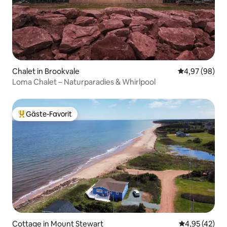
Chalet in Brookvale
Durchschnittl
4,97 (98)
Loma Chalet – Naturparadies & Whirlpool
Gäste-Favorit
Beliebter Gäste-Favorit.
Cottage in Mount Stewart
Durchschnitt
4,95 (42)