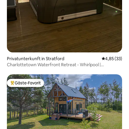
Privatunterkunft in Stratford
Durchschnitt
4,85 (33)
Charlottetown Waterfront Retreat - Whirlpool |
Feuerstelle
Gäste-Favorit
Beliebter Gäste-Favorit.