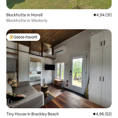
Blockhütte in Morell
Durchschnitt
4,94 (31)
Blockhütte in Westerly
Gäste-Favorit
Beliebter Gäste-Favorit.
Tiny House in Brackley Beach
Durchschnittl
4,96 (52)