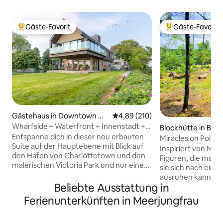
Gäste-Favorit
Gäste-Favorit
Beliebter Gäste-Favorit.
Beliebter Gäste-F
Gästehaus in Downtown Ch
Durchschnittliche Bewertung: 4
4,89 (210)
arlottetown
Wharfside – Waterfront + Innenstadt +
Blockhütte in Belf
Victoria Park
Entspanne dich in dieser neu erbauten
Miracles on Polly
Suite auf der Hauptebene mit Blick auf
Inspiriert von Mu
den Hafen von Charlottetown und den
Figuren, die man liebt. Ein Ort
malerischen Victoria Park und nur einen
sie sich nach eine
kurzen Spaziergang von den
ausruhen kann. Ein
Geschäften und Restaurants in der
Beliebte Ausstattung in
Erinnerungsstück
Innenstadt entfernt. Moderne
erinnern und sie z
Ferienunterkünften in Meerjungfrau
Architektur vom Feinsten, bei diesem
dem Weg gesammel
Loft wurden keine Kosten gescheut.
und ein Raum, die 
Bodentiefe Fenster bieten einen Blick