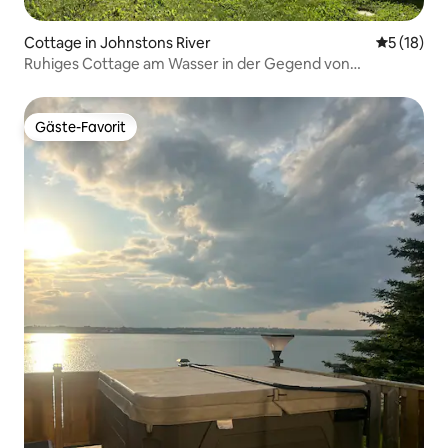
Cottage in Johnstons River
Durchschn
5 (18)
Ruhiges Cottage am Wasser in der Gegend von
Charlottetown
Gäste-Favorit
Gäste-Favorit