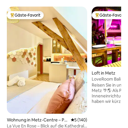
Gäste-Favorit
Gäste-Favorit
Beliebter Gäste-Favorit.
Beliebter Gäste-F
Loft in Metz
LoveRoom Bali - W
Reisen Sie in uns
Metz 🌴🌎 Als Paar, das sich für
Inneneinrichtung 
haben wir kürzlic
Wohnung renoviert,
Paradies zu verwandel
Sie und entspannen 
Wohnung in Metz-Centre – Par
Durchschnittliche Bewertung
5 (140)
Atmosphäre mit D
tie – Ancienne Ville
La Vue En Rose – Blick auf die Kathedrale