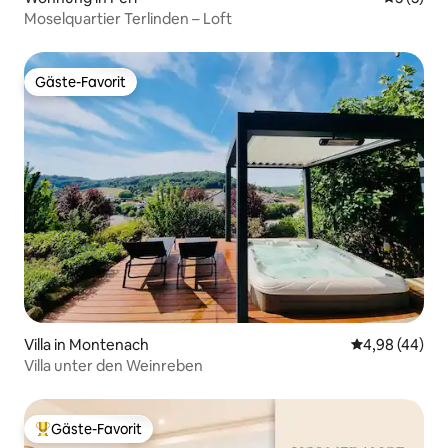
Moselquartier Terlinden – Loft
Gäste-Favorit
Gäste-Favorit
Villa in Montenach
Durchschnittl
4,98 (44)
Villa unter den Weinreben
Gäste-Favorit
Beliebter Gäste-Favorit.