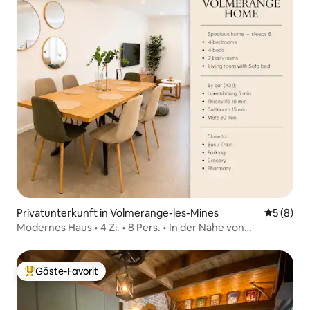
Privatunterkunft in Volmerange-les-Mines
Durchschn
5 (8)
Modernes Haus • 4 Zi. • 8 Pers. • In der Nähe von
Luxemburg
Gäste-Favorit
Beliebter Gäste-Favorit.