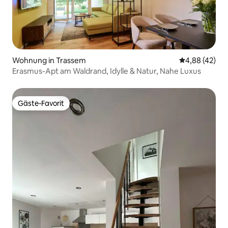
Wohnung in Trassem
Durchschnittl
4,88 (42)
Erasmus-Apt am Waldrand, Idylle & Natur, Nahe Luxus
Gäste-Favorit
Gäste-Favorit