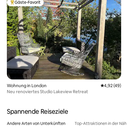
Gäste-Favorit
Beliebter Gäste-Favorit.
Wohnung in London
Durchschnittl
4,92 (49)
Neu renoviertes Studio Lakeview Retreat
Spannende Reiseziele
Andere Arten von Unterkünften
Top-Attraktionen in der Näh