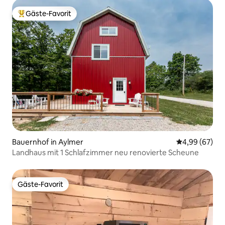
Gäste-Favorit
Beliebter Gäste-Favorit.
Bauernhof in Aylmer
Durchschnittl
4,99 (67)
Landhaus mit 1 Schlafzimmer neu renovierte Scheune
Gäste-Favorit
Gäste-Favorit