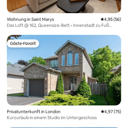
Wohnung in Saint Marys
Durchschnittl
4,95 (56)
Das Loft @ 162, Queensize-Bett • Innenstadt zu Fuß
erreichbar + Parkplatz
Gäste-Favorit
Gäste-Favorit
Privatunterkunft in London
Durchschnitt
4,97 (75)
Kurzurlaub in einem Studio im Untergeschoss