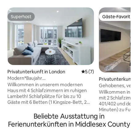
Superhost
Gäste-Favorit
Superhost
Gäste-Favorit
Privatunterkunft in London
Durchschnittliche Bewertu
5 (7)
Modern*Baujahr
Privatunterkunft 
2026*TV75”*Schlafplätze für
Willkommen in unserem modernen
Gehobenes, verste
10*Terrasse*Wäsche
Haus mit 4 Schlafzimmern im ruhigen
Schlafzimmern
Willkommen in un
Lambeth! Schlafplätze für bis zu 10
mit 2 Schlafzimme
Gäste mit 6 Betten (1 Kingsize-Bett, 2
401/402 und dem Vi
Queensize-Betten, ein Etagenbett und
Minuten) zu Fuß i
ein Schlafsofa). Genieße 3,5
Beliebte Ausstattung in
schönes Haus auf 
Badezimmer, eine voll ausgestattete
Große Gourmetküch
Ferienunterkünften in Middlesex County
Küche, ein geräumiges Wohnzimmer,
Platz, um mobil mit Highspeed-WLAN 
einen 75-Zoll-Smart-TV, schnelles
arbeiten. Entspan
WLAN, einen eigenen Arbeitsbereich,