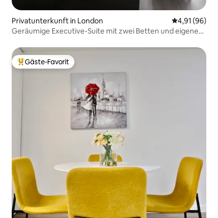
Privatunterkunft in London
Durchschnitt
4,91 (96)
Geräumige Executive-Suite mit zwei Betten und eigenem
Eingang
Gäste-Favorit
Beliebter Gäste-Favorit.