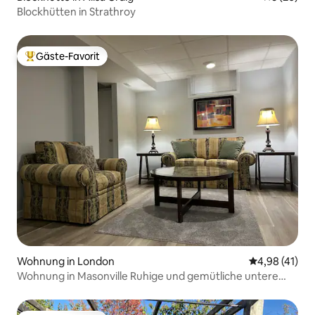
Blockhütten in Strathroy
Gäste-Favorit
Beliebter Gäste-Favorit.
Wohnung in London
Durchschnitt
4,98 (41)
Wohnung in Masonville Ruhige und gemütliche untere
Einheit