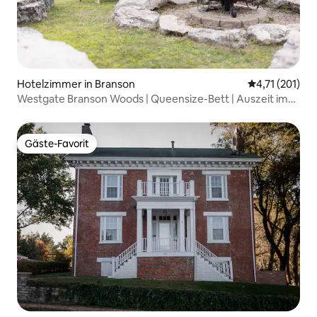
Hotelzimmer in Branson
Durchschnittl
4,71 (201)
Westgate Branson Woods | Queensize-Bett | Auszeit im
Freien
Gäste-Favorit
Gäste-Favorit