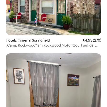
Hotelzimmer in Springfield
Durchschnittli
4,93 (270)
„Camp Rockwood“ am Rockwood Motor Court auf der
Route 66