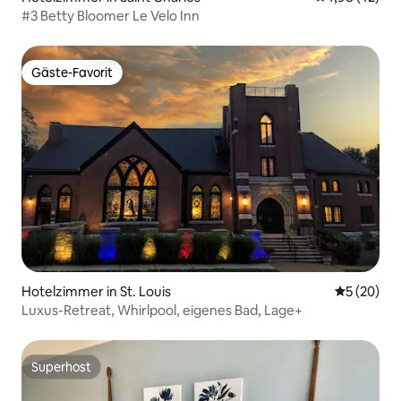
#3 Betty Bloomer Le Velo Inn
Gäste-Favorit
Gäste-Favorit
Hotelzimmer in St. Louis
Durchschni
5 (20)
Luxus-Retreat, Whirlpool, eigenes Bad, Lage+
Superhost
Superhost