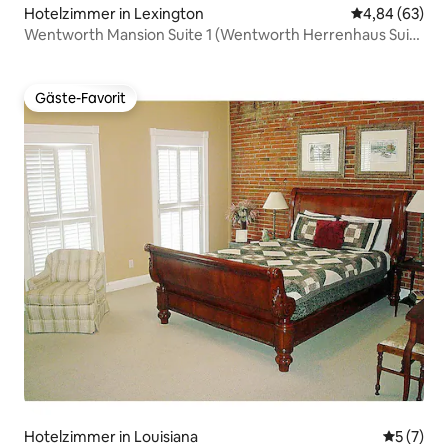
Hotelzimmer in Lexington
Durchschnittl
4,84 (63)
Wentworth Mansion Suite 1 (Wentworth Herrenhaus Suite
1)
Gäste-Favorit
Gäste-Favorit
Hotelzimmer in Louisiana
Durchsch
5 (7)