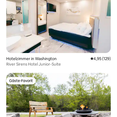
Hotelzimmer in Washington
Durchschnittl
4,95 (129)
River Sirens Hotel Junior-Suite
Gäste-Favorit
Gäste-Favorit