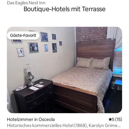
Das Eagles Nest Inn
Boutique-Hotels mit Terrasse
Gäste-Favorit
Gäste-Favorit
Hotelzimmer in Osceola
Durchschn
5 (15)
Historisches kommerzielles Hotel (1868), Karolyn Grimes