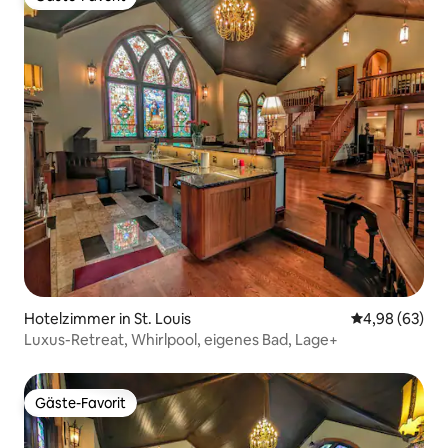
Gäste-Favorit
Hotelzimmer in St. Louis
Durchschnittl
4,98 (63)
Luxus-Retreat, Whirlpool, eigenes Bad, Lage+
Gäste-Favorit
Gäste-Favorit