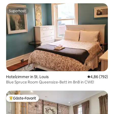
Superhost
Superhost
Hotelzimmer in St. Louis
Durchschnittli
4,86 (792)
Blue Spruce Room Queensize-Bett im BnB in CWE!
Gäste-Favorit
Beliebter Gäste-Favorit.