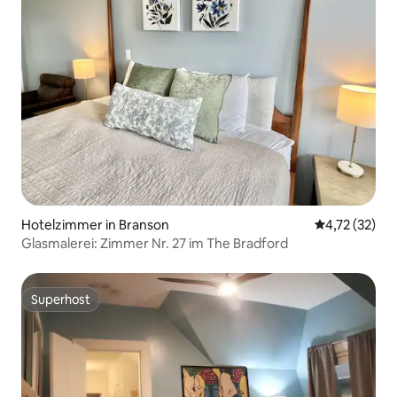
Hotelzimmer in Branson
Durchschnitt
4,72 (32)
Glasmalerei: Zimmer Nr. 27 im The Bradford
Superhost
Superhost