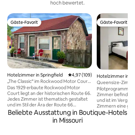
hoch bewertet.
Gäste-Favorit
Gäste-Favorit
Gäste-Favorit
Gäste-Favorit
Hotelzimmer in Springfield
Durchschnittliche Bewertung: 4
4,97 (109)
Hotelzimmer in Pac
„The Classic“ im Rockwood Motor Court
Queensize-Zimmer
an der Route 66.
Das 1929 erbaute Rockwood Motor
von Hochzeitsloca
Pilotprogramm 1 Z
Court liegt an der historischen Route 66.
Zimmer befindet s
Jedes Zimmer ist thematisch gestaltet
und ist im Vergle
und im Stil der Ära der Route 66
Zimmern eine güns
eingerichtet. „The Classic“ zeigt die
Beliebte Ausstattung in Boutique-Hotels
Verfügt über ein 
Autos, die in den 1940er- und 1950er-
ein halbes Bad en s
in Missouri
Jahren auf der Straße unterwegs waren.
sich 2 Duschräume,
Dieses Zimmer verfügt über Vintage-
außerhalb des Zim
Möbel, ein großes Bett, ein Badezimmer
anderen Pilot-Zim