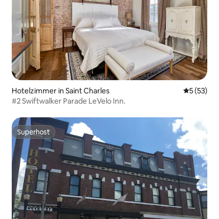
Hotelzimmer in Saint Charles
Durchschn
5 (53)
#2 Swiftwalker Parade LeVelo Inn.
Superhost
Superhost