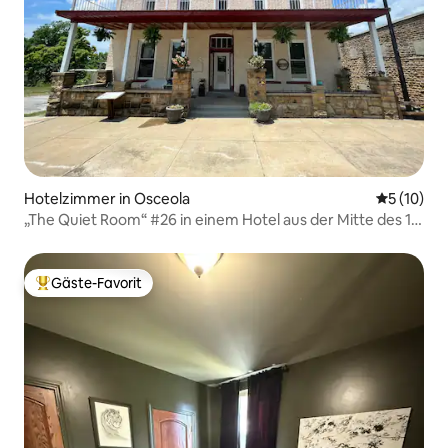
Hotelzimmer in Osceola
Durchschn
5 (10)
„The Quiet Room“ #26 in einem Hotel aus der Mitte des 19.
Jahrhunderts.
Gäste-Favorit
Beliebter Gäste-Favorit.