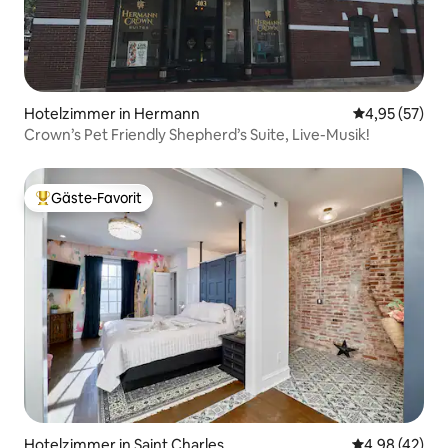
Hotelzimmer in Hermann
Durchschnitt
4,95 (57)
Crown’s Pet Friendly Shepherd’s Suite, Live-Musik!
Gäste-Favorit
Beliebter Gäste-Favorit.
Hotelzimmer in Saint Charles
Durchschnittl
4,98 (42)