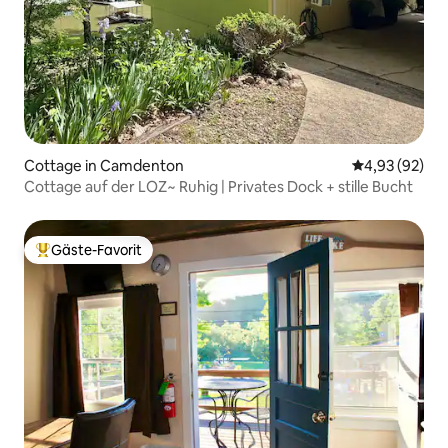
Cottage in Camdenton
Durchschnittl
4,93 (92)
Cottage auf der LOZ~ Ruhig | Privates Dock + stille Bucht
Gäste-Favorit
Beliebter Gäste-Favorit.