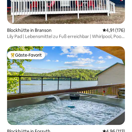
Blockhütte in Branson
Durchschnittl
4,91 (176)
Lily Pad | Lebensmittel zu Fuß erreichbar | Whirlpool, Pool |
1,6 km bis SDC
Gäste-Favorit
Beliebter Gäste-Favorit.
Blockhütte in Forsyth
Durchschnittl
4,96 (113)