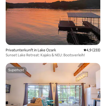
Privatunterkunft in Lake Ozark
Durchschnitt
4,9 (233)
Sunset Lake Retreat: Kajaks & NEU: Bootsverleih!
Superhost
Superhost