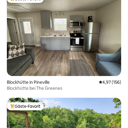
Beliebter Gäste-Favorit.
Blockhütte in Pineville
Durchschnittl
4,97 (156)
Blockhütte bei The Greenes
Gäste-Favorit
Beliebter Gäste-Favorit.