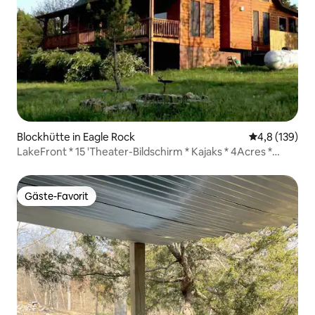
Blockhütte in Eagle Rock
Durchschnitt
4,8 (139)
LakeFront * 15 'Theater-Bildschirm * Kajaks * 4Acres *
Feuerstelle
Gäste-Favorit
Gäste-Favorit