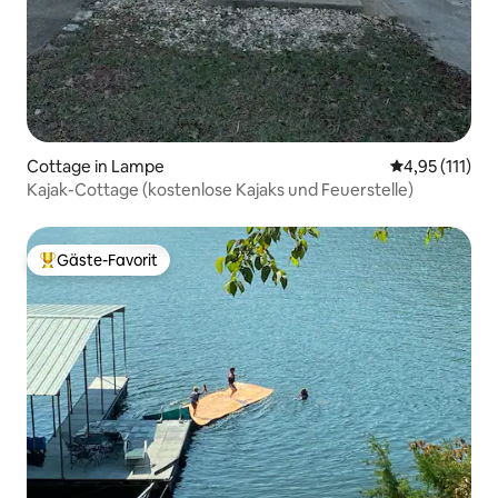
Cottage in Lampe
Durchschnittl
4,95 (111)
Kajak-Cottage (kostenlose Kajaks und Feuerstelle)
Gäste-Favorit
Beliebter Gäste-Favorit.