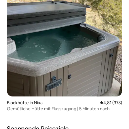
Blockhütte in Nixa
Durchschnittl
4,81 (373)
Gemütliche Hütte mit Flusszugang | 5 Minuten nach
Springfield
Spannende Reiseziele