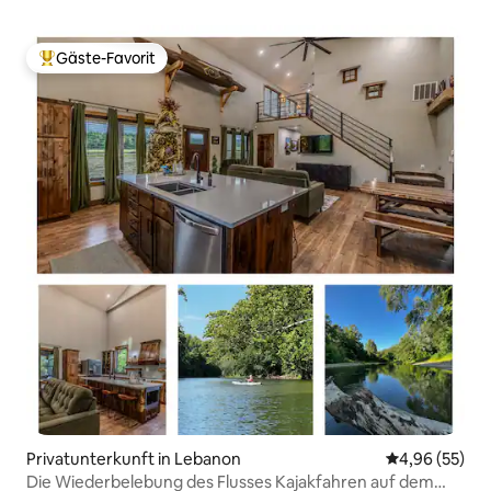
Gäste-Favorit
Beliebter Gäste-Favorit.
Privatunterkunft in Lebanon
Durchschnittl
4,96 (55)
Die Wiederbelebung des Flusses Kajakfahren auf dem