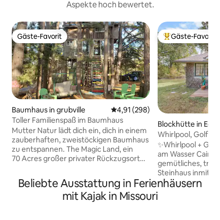
Aspekte hoch bewertet.
Gäste-Favorit
Gäste-Favorit
Gäste-Favorit
Beliebter Gäste-F
Baumhaus in grubville
Durchschnittliche Bewertung: 4
4,91 (298)
Toller Familienspaß im Baumhaus
Blockhütte in Edw
Mutter Natur lädt dich ein, dich in einem
Whirlpool, Golfwa
zauberhaften, zweistöckigen Baumhaus
Steg!
✨Whirlpool + Golfc
zu entspannen. The Magic Land, ein
am Wasser Cairn C
70 Acres großer privater Rückzugsort
gemütliches, tradi
mit einem 3 Acres großen See, einem
Steinhaus inmitte
Picknickplatz, einem Bach und
Beliebte Ausstattung in Ferienhäusern
des Osage Arm (6
Schaukeln, bietet Spaß für die ganze
entspanne dich un
mit Kajak in Missouri
Familie. Lache am Feuer mit unseren
Seite des Sees. Wh
süßen Hunden, Hühnern und unserem
über, Golfwagen z
albernen Truthahn. Nickerchen in der
Kajaks in der Saiso