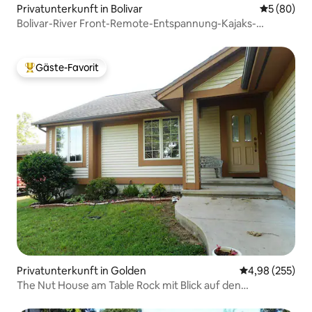
Privatunterkunft in Bolivar
Durchschni
5 (80)
Bolivar-River Front-Remote-Entspannung-Kajaks-
Whirlpool
Gäste-Favorit
Beliebter Gäste-Favorit.
Privatunterkunft in Golden
Durchschnittli
4,98 (255)
The Nut House am Table Rock mit Blick auf den
smaragdgrünen Strand und den See