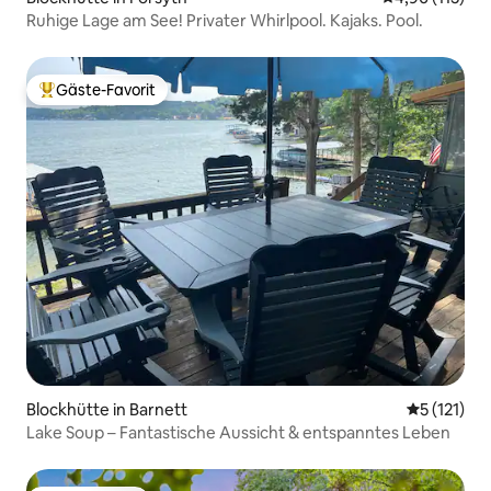
Ruhige Lage am See! Privater Whirlpool. Kajaks. Pool.
Gäste-Favorit
Beliebter Gäste-Favorit.
Blockhütte in Barnett
Durchschni
5 (121)
Lake Soup – Fantastische Aussicht & entspanntes Leben