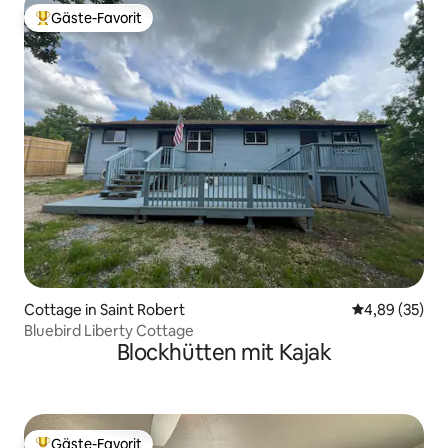
Gäste-Favorit
Beliebter Gäste-Favorit.
Cottage in Saint Robert
Durchschnittl
4,89 (35)
Bluebird Liberty Cottage
Blockhütten mit Kajak
Gäste-Favorit