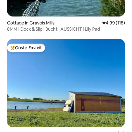
Cottage in Gravois Mills
Durchschnittl
4,99 (118)
8MM | Dock & Slip | Bucht | AUSSICHT | Lily Pad
Gäste-Favorit
Beliebter Gäste-Favorit.