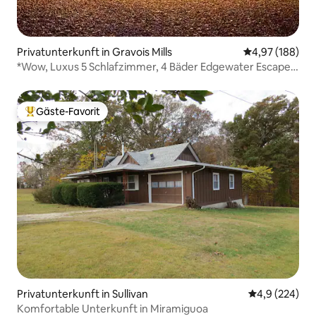
Privatunterkunft in Gravois Mills
Durchschnittli
4,97 (188)
*Wow, Luxus 5 Schlafzimmer, 4 Bäder Edgewater Escape
mit Whirlpool!
Gäste-Favorit
Beliebter Gäste-Favorit.
Privatunterkunft in Sullivan
Durchschnittl
4,9 (224)
Komfortable Unterkunft in Miramiguoa