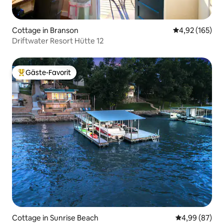
Cottage in Branson
Durchschnittl
4,92 (165)
Driftwater Resort Hütte 12
Gäste-Favorit
Beliebter Gäste-Favorit.
Cottage in Sunrise Beach
Durchschnittl
4,99 (87)