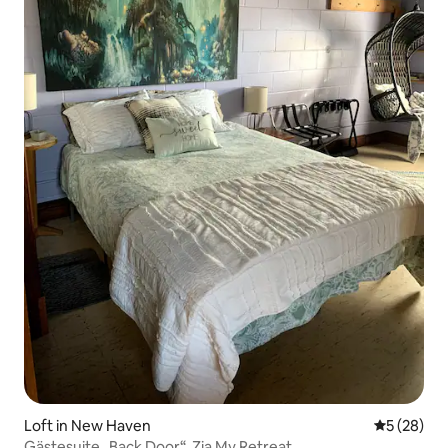
Loft in New Haven
Durchschni
5 (28)
Gästesuite „Back Door“, Zia My Retreat