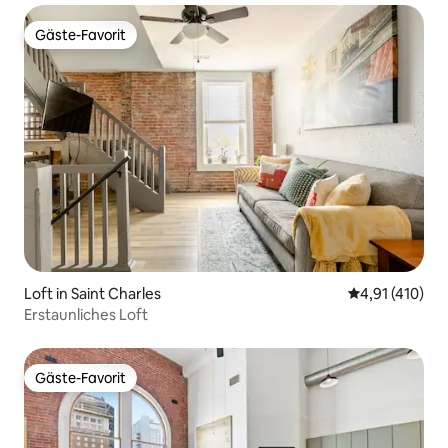
Gäste-Favorit
Gäste-Favorit
Loft in Saint Charles
Durchschnittl
4,91 (410)
Erstaunliches Loft
Gäste-Favorit
Gäste-Favorit