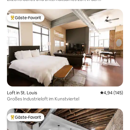
Innenstadt/Blick auf das Riesenrad
Gäste-Favorit
Beliebter Gäste-Favorit.
Loft in St. Louis
Durchschnittli
4,94 (145)
Großes Industrieloft im Kunstviertel
Gäste-Favorit
Beliebter Gäste-Favorit.