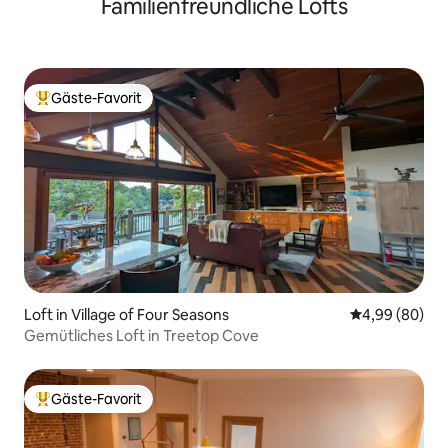
Familienfreundliche Lofts
Gäste-Favorit
Beliebter Gäste-Favorit.
Loft in Village of Four Seasons
Durchschnittl
4,99 (80)
Gemütliches Loft in Treetop Cove
Gäste-Favorit
Beliebter Gäste-Favorit.