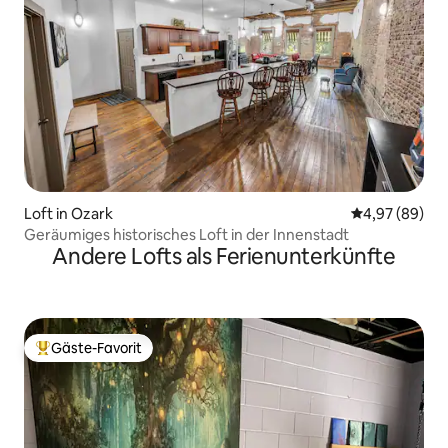
Loft in Ozark
Durchschnittl
4,97 (89)
Geräumiges historisches Loft in der Innenstadt
Andere Lofts als Ferienunterkünfte
Gäste-Favorit
Beliebter Gäste-Favorit.