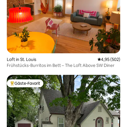
Loft in St. Louis
Durchschnittli
4,95 (502)
Frühstücks-Burritos im Bett – The Loft Above SW Diner
Gäste-Favorit
Beliebter Gäste-Favorit.