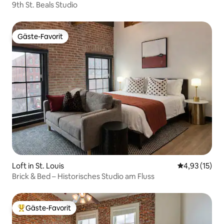
9th St. Beals Studio
Gäste-Favorit
Gäste-Favorit
Loft in St. Louis
Durchschnitt
4,93 (15)
Brick & Bed – Historisches Studio am Fluss
Gäste-Favorit
Beliebter Gäste-Favorit.