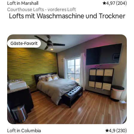
Loft in Marshall
Durchschnittli
4,97 (204)
Courthouse Lofts - vorderes Loft
Lofts mit Waschmaschine und Trockner
Gäste-Favorit
Gäste-Favorit
Loft in Columbia
Durchschnittl
4,9 (230)