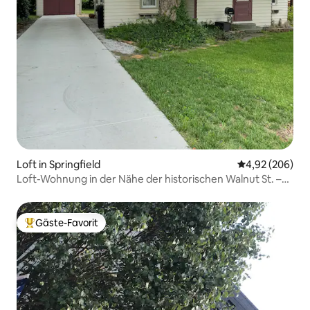
Loft in Springfield
Durchschnittli
4,92 (206)
Loft-Wohnung in der Nähe der historischen Walnut St. –
Treppen erforderlich
Gäste-Favorit
Beliebter Gäste-Favorit.