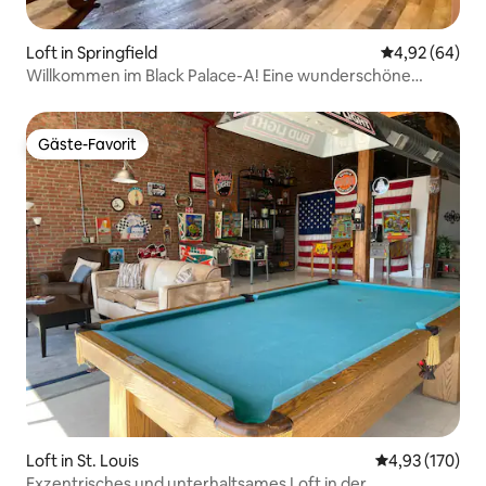
Loft in Springfield
Durchschnittl
4,92 (64)
Willkommen im Black Palace-A! Eine wunderschöne
Innenstadt lo
Gäste-Favorit
Gäste-Favorit
Loft in St. Louis
Durchschnittl
4,93 (170)
Exzentrisches und unterhaltsames Loft in der