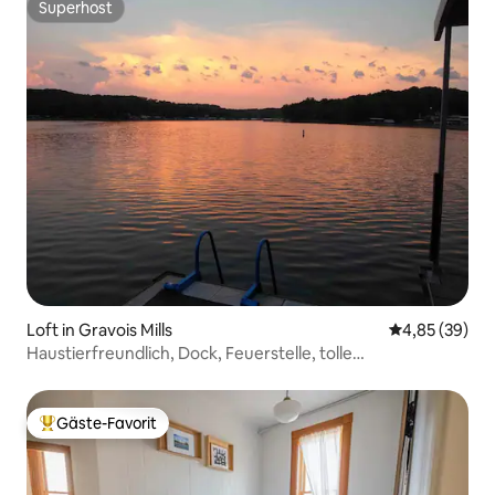
Superhost
Superhost
Loft in Gravois Mills
Durchschnittl
4,85 (39)
Haustierfreundlich, Dock, Feuerstelle, tolle
Sonnenuntergänge
Gäste-Favorit
Beliebter Gäste-Favorit.