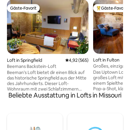
Gäste-Favorit
Gäste-Favorit
Gäste-Favorit
Beliebter Gäste-F
Loft in Fulton
Loft in Springfield
Durchschnittliche Bewertung: 4
4,92 (565)
Großes, einzigarti
Beemans Backstein-Loft
Schlafzimmern un
Das Uptown Loft i
Beeman's Loft bietet dir einen Blick auf
großes Loft mit 2
das historische Springfield aus der Mitte
einem Spielthema.
des Jahrhunderts. Dieser Loft-
Pop-a-Shot, klassi
Wohnraum mit zwei Schlafzimmern
Beliebte Ausstattung in Lofts in Missouri
entspanne dich ei
verfügt über eine private Terrasse, die
einzigartigen Rau
perfekt für einen städtischen Abend bei
Backsteinviertel i
Sonnenuntergang geeignet ist,
Fulton bist du nur
einschließlich Grill und Feuerstelle.
Westminster Colle
Beeman's liegt nur wenige Gehminuten
University und lo
von Lounges und Restaurants entfernt,
Restaurants entfernt. Dies i
darunter einige der Lieblingsessen von