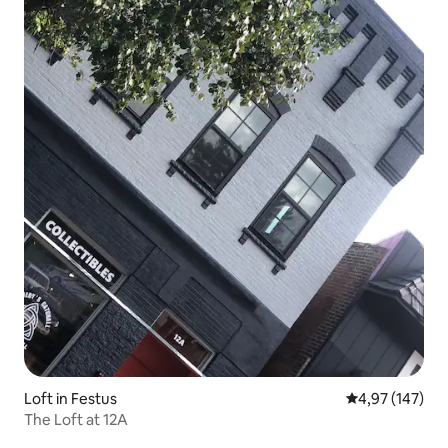
Loft in Festus
Durchschnittl
4,97 (147)
The Loft at 12A