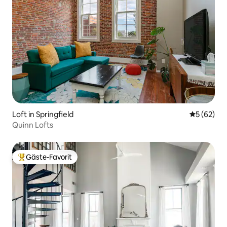
Loft in Springfield
Durchschni
5 (62)
Quinn Lofts
Gäste-Favorit
Beliebter Gäste-Favorit.