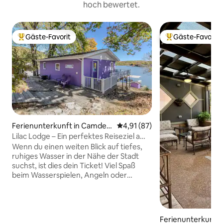
hoch bewertet.
Gäste-Favorit
Gäste-Favorit
Beliebter Gäste-Favorit.
Beliebter Gäste-F
Ferienunterkunft in Camden
Durchschnittliche Bewertung: 
4,91 (87)
ton
Lilac Lodge – Ein perfektes Reiseziel am
See!
Wenn du einen weiten Blick auf tiefes,
ruhiges Wasser in der Nähe der Stadt
suchst, ist dies dein Ticket! Viel Spaß
beim Wasserspielen, Angeln oder
einfach nur beim Entspannen auf dem
umlaufenden Deck beim
Holzkohlegrillen und Bootbeobachten.
Inklusive einem gut erhaltenen Dock mit
Ferienunterkunft i
einem 10 x 28 Slip, Schwimmplattform