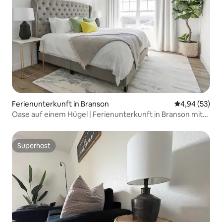
Ferienunterkunft in Branson
Durchschnittl
4,94 (53)
Oase auf einem Hügel | Ferienunterkunft in Branson mit
Schlafplätzen für 12 Personen
Superhost
Superhost