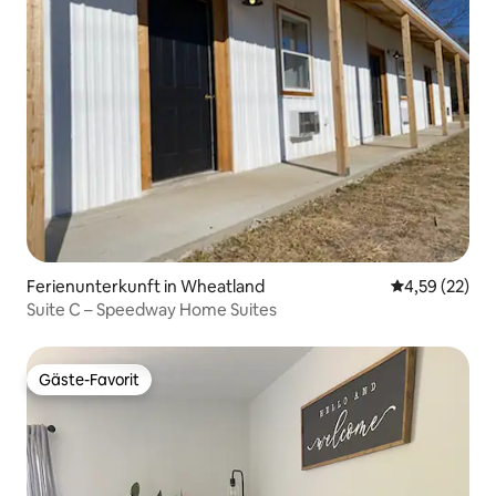
Ferienunterkunft in Wheatland
Durchschnitt
4,59 (22)
Suite C – Speedway Home Suites
Gäste-Favorit
Gäste-Favorit