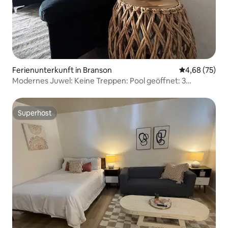
Ferienunterkunft in Branson
Durchschnittl
4,68 (75)
Modernes Juwel: Keine Treppen: Pool geöffnet: 3
Schlafzimmer
Superhost
Superhost