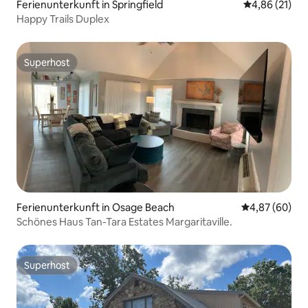
Ferienunterkunft in Springfield
Durchschnitt
4,86 (21)
Happy Trails Duplex
Superhost
Superhost
Ferienunterkunft in Osage Beach
Durchschnittl
4,87 (60)
Schönes Haus Tan-Tara Estates Margaritaville.
Superhost
Superhost