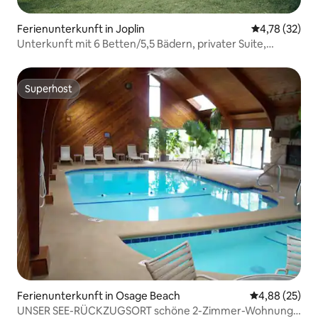
Ferienunterkunft in Joplin
Durchschnitt
4,78 (32)
Unterkunft mit 6 Betten/5,5 Bädern, privater Suite,
saisonalem Pool
Superhost
Superhost
Ferienunterkunft in Osage Beach
Durchschnittl
4,88 (25)
UNSER SEE-RÜCKZUGSORT schöne 2-Zimmer-Wohnung