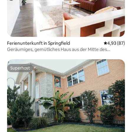
Ferienunterkunft in Springfield
Durchschnittl
4,93 (87)
Geräumiges, gemütliches Haus aus der Mitte des
Jahrhunderts mit Seeblick
Superhost
Superhost