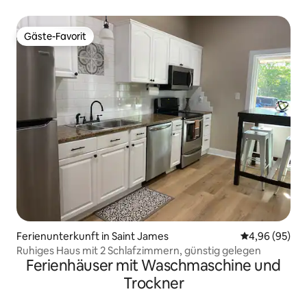
mit 2 Bädern
Gäste-Favorit
Gäste-Favorit
Ferienunterkunft in Saint James
Durchschnittl
4,96 (95)
Ruhiges Haus mit 2 Schlafzimmern, günstig gelegen
Ferienhäuser mit Waschmaschine und
Trockner