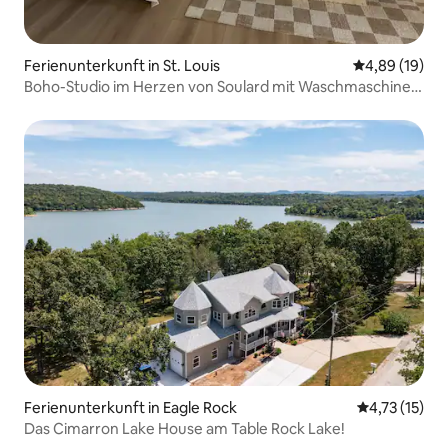
Ferienunterkunft in St. Louis
Durchschnitt
4,89 (19)
Boho-Studio im Herzen von Soulard mit Waschmaschine
in der Einheit
Ferienunterkunft in Eagle Rock
Durchschnitt
4,73 (15)
Das Cimarron Lake House am Table Rock Lake!