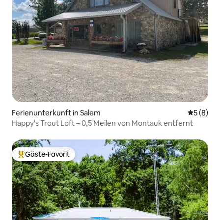
Ferienunterkunft in Salem
Durchschn
5 (8)
Happy's Trout Loft – 0,5 Meilen von Montauk entfernt
Gäste-Favorit
Beliebter Gäste-Favorit.