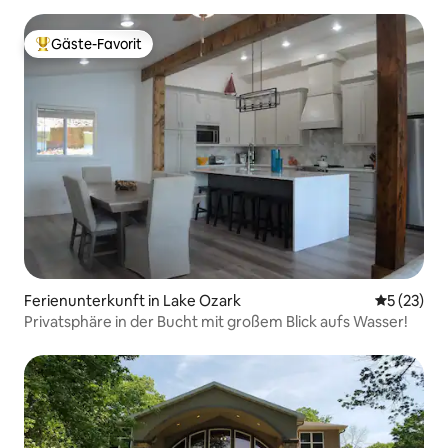
Gäste-Favorit
Beliebter Gäste-Favorit.
Ferienunterkunft in Lake Ozark
Durchschn
5 (23)
Privatsphäre in der Bucht mit großem Blick aufs Wasser!