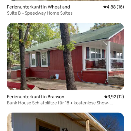
Ferienunterkunft in Wheatland
Durchschnitt
4,88 (16)
Suite B – Speedway Home Suites
Ferienunterkunft in Branson
Durchschnitt
3,92 (12)
Bunk House Schlafplätze für 18 + kostenlose Show-
Tickets