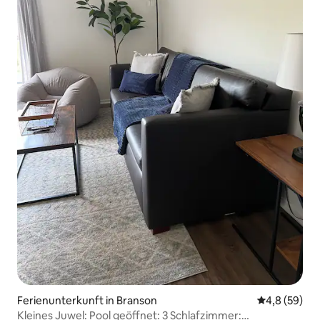
Ferienunterkunft in Branson
Durchschnitt
4,8 (59)
Kleines Juwel: Pool geöffnet: 3 Schlafzimmer: