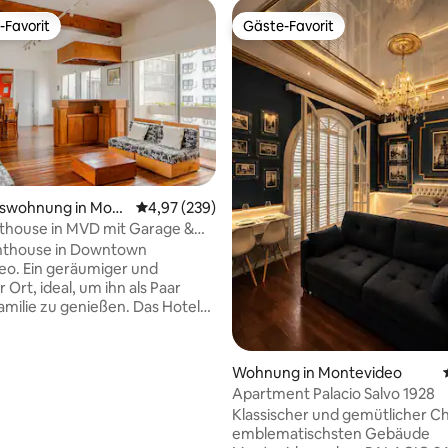
-Favorit
Gäste-Favorit
r Gäste-Favorit.
Gäste-Favorit
 Bewertung: 5 von 5, 17 Bewertungen
swohnung in Mont
Durchschnittliche Bewertung: 4,97 von 5, 2
4,97 (239)
thouse in MVD mit Garage &
sem*Transfer
nthouse in Downtown
o. Ein geräumiger und
r Ort, ideal, um ihn als Paar
Familie zu genießen. Das Hotel
 von der Avenida 18 de Julio
uß erreichbar" von zahlreichen
ttraktionen (z. B. Ciudad Vieja,
Wohnung in Montevideo
ependencia, Mercado del
Apartment Palacio Salvo 1928
mbla, Palacio Legislativo) und
Klassischer und gemütlicher C
on Dienstleistungen wie:
emblematischsten Gebäude
staurants, Supermärkten,