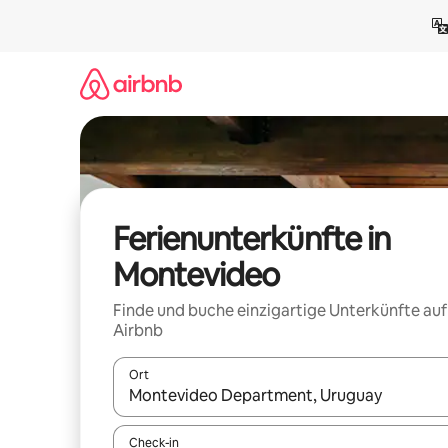
Zu
Inhalten
springen
Ferienunterkünfte in
Montevideo
Finde und buche einzigartige Unterkünfte auf
Airbnb
Ort
Wenn Ergebnisse verfügbar sind, navigiere mit d
Check-in