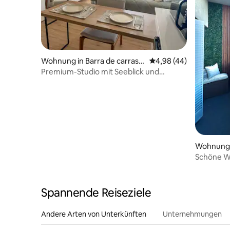
Wohnung in Barra de carrasc
Durchschnittliche Bew
4,98 (44)
o
Premium-Studio mit Seeblick und
5 Minuten vom Flughafen entfernt
Wohnung 
Schöne W
Spannende Reiseziele
Andere Arten von Unterkünften
Unternehmungen