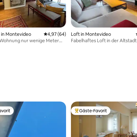
ertung: 4,91 von 5, 85 Bewertungen
in Montevideo
Durchschnittliche Bewertung: 4,97 von 5, 
4,97 (64)
Loft in Montevideo
e Wohnung nur wenige Meter
Fabelhaftes Loft in der Altstadt
 entfernt, Garage und Heizung
vorit
Gäste-Favorit
vorit
Beliebter Gäste-Favorit.