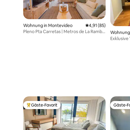
Wohnung in Montevideo
Durchschnittliche Bew
4,91 (85)
Pleno Pta Carretas | Metros de La Rambla
Wohnung 
| WLAN
Exklusiv
vom Meer
Gäste-Favorit
Gäste-Fa
Beliebter Gäste-Favorit.
Gäste-Fa