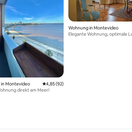
Wohnung in Montevideo
Elegante Wohnung, optimale L
ertung: 4,98 von 5, 44 Bewertungen
besonderer Ort
in Montevideo
Durchschnittliche Bewertung: 4,85 von 5, 
4,85 (92)
ohnung direkt am Meer!