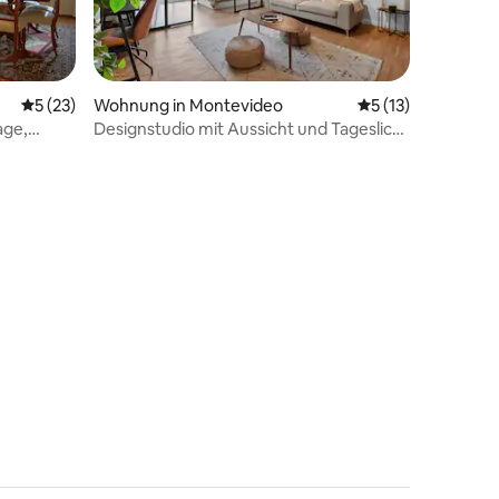
Durchschnittliche Bewertung: 5 von 5, 23 Bewertungen
5 (23)
Wohnung in Montevideo
Durchschnittliche
5 (13)
age,
Designstudio mit Aussicht und Tageslicht
im Zentrum
92 Bewertungen