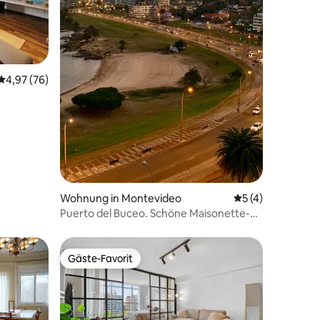
64 Bewertungen
Durchschnittliche Bewertung: 4,97 von 5, 76 Bewertungen
4,97 (76)
Wohnung in Montevideo
Durchschnittlich
5 (4)
Puerto del Buceo. Schöne Maisonette-
Penthouse, Aussicht
Gäste-Favorit
Gäste-Favorit