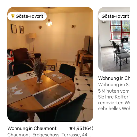
Gäste-Favorit
Gäste-Favorit
Beliebter Gäste-Favorit.
Gäste-Favorit
Wohnung in Cha
Wohnung im Stad
5 Minuten vom Bah
Sie Ihre Koffer in
renovierten Wohnu
sehr helles Wohn
Panoramadach bie
herrlichen Blick a
denkmalgeschütz
Wohnung in Chaumont
Durchschnittliche Bewertung: 4
4,95 (164)
Markt. Sie finden 
Chaumont, Erdgeschoss, Terrasse, 44