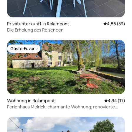
Privatunterkunft in Rolampont
Durchschnittl
4,86 (59)
Die Erholung des Reisenden
Gäste-Favorit
Gäste-Favorit
Wohnung in Rolampont
Durchschnitt
4,94 (17)
Ferienhaus Melrick, charmante Wohnung, renovierte
Mühle