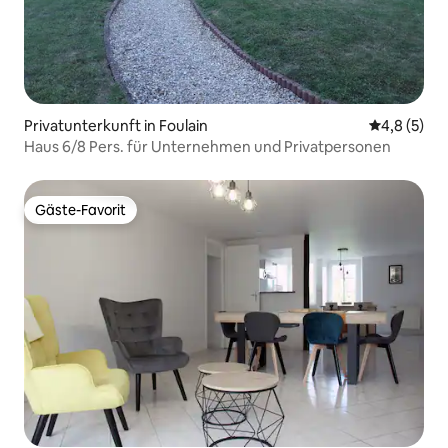
Privatunterkunft in Foulain
Durchschni
4,8 (5)
Haus 6/8 Pers. für Unternehmen und Privatpersonen
Gäste-Favorit
Gäste-Favorit