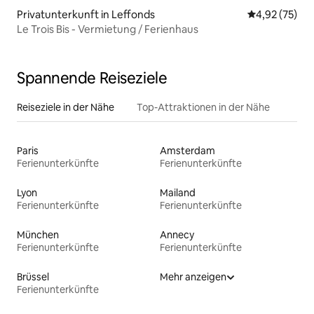
Privatunterkunft in Leffonds
Durchschnitt
4,92 (75)
Le Trois Bis - Vermietung / Ferienhaus
Spannende Reiseziele
Reiseziele in der Nähe
Top-Attraktionen in der Nähe
Paris
Amsterdam
Ferienunterkünfte
Ferienunterkünfte
Lyon
Mailand
Ferienunterkünfte
Ferienunterkünfte
München
Annecy
Ferienunterkünfte
Ferienunterkünfte
Brüssel
Mehr anzeigen
Ferienunterkünfte