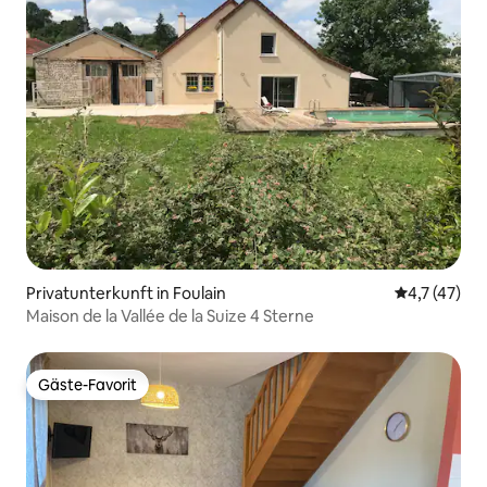
Privatunterkunft in Foulain
Durchschnit
4,7 (47)
Maison de la Vallée de la Suize 4 Sterne
Gäste-Favorit
Gäste-Favorit