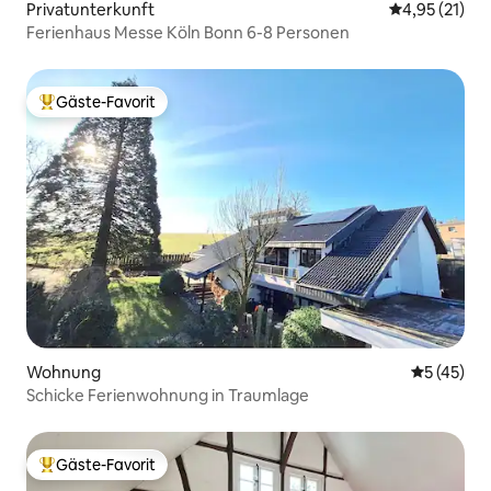
Privatunterkunft
Durchschnitt
4,95 (21)
Ferienhaus Messe Köln Bonn 6-8 Personen
Gäste-Favorit
Beliebter Gäste-Favorit.
Wohnung
Durchschn
5 (45)
Schicke Ferienwohnung in Traumlage
Gäste-Favorit
Beliebter Gäste-Favorit.