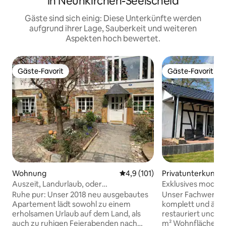
in Neunkirchen-Seelscheid
Gäste sind sich einig: Diese Unterkünfte werden
aufgrund ihrer Lage, Sauberkeit und weiteren
Aspekten hoch bewertet.
Gäste-Favorit
Gäste-Favorit
Gäste-Favorit
Gäste-Favorit
Wohnung
Durchschnittliche Bewertung:
4,9 (101)
Privatunterkunft
Auszeit, Landurlaub, oder
Exklusives moder
Geschäftsreise? Hier :)
Ruhe pur: Unser 2018 neu ausgebautes
Unser Fachwerkha
Apartement lädt sowohl zu einem
komplett und äuß
erholsamen Urlaub auf dem Land, als
restauriert und bel
auch zu ruhigen Feierabenden nach
m² Wohnfläche plus