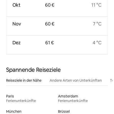
Okt
60 €
11 °C
Nov
60 €
7 °C
Dez
61 €
4 °C
Spannende Reiseziele
Reiseziele in der Nähe
Andere Arten von Unterkünften
To
Paris
Amsterdam
Ferienunterkünfte
Ferienunterkünfte
München
Brüssel