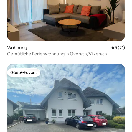
Wohnung
Durchschn
5 (21)
Gemütliche Ferienwohnung in Overath/Vilkerath
Gäste-Favorit
Gäste-Favorit