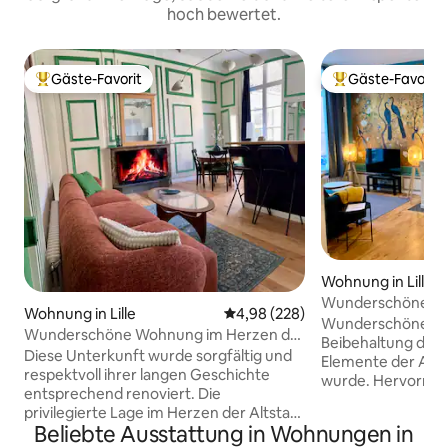
hoch bewertet.
Gäste-Favorit
Gäste-Favorit
Beliebter Gäste-Favorit.
Beliebter Gäste-F
Wohnung in Lille
Wunderschöne 2-
Wohnung in Lille
Durchschnittliche Bewertung: 4
4,98 (228)
der Altstadt von Li
Wunderschöne Wo
Wunderschöne Wohnung im Herzen der
Beibehaltung der 
Altstadt von Lille
Diese Unterkunft wurde sorgfältig und
Elemente der Altst
respektvoll ihrer langen Geschichte
wurde. Hervorrag
entsprechend renoviert. Die
Ulme. Geräumige 
privilegierte Lage im Herzen der Altstadt
ausgestattete Küc
Beliebte Ausstattung in Wohnungen in
von Lille, 10 Minuten zu Fuß vom Grand
Schlafsofa mit Sch