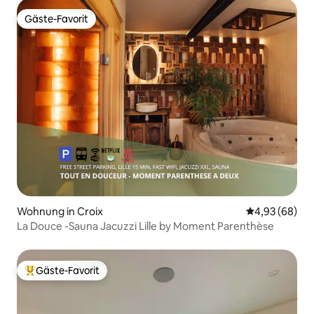
Gäste-Favorit
Gäste-Favorit
Wohnung in Croix
Durchschnittl
4,93 (68)
La Douce -Sauna Jacuzzi Lille by Moment Parenthèse
Gäste-Favorit
Beliebter Gäste-Favorit.