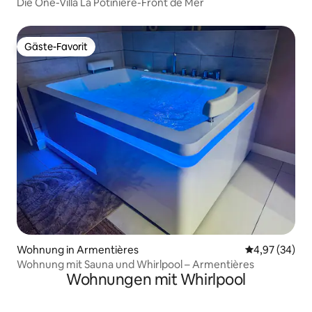
Die One-Villa La Potinière-Front de Mer
Gäste-Favorit
Gäste-Favorit
Wohnung in Armentières
Durchschnittl
4,97 (34)
Wohnung mit Sauna und Whirlpool – Armentières
Wohnungen mit Whirlpool