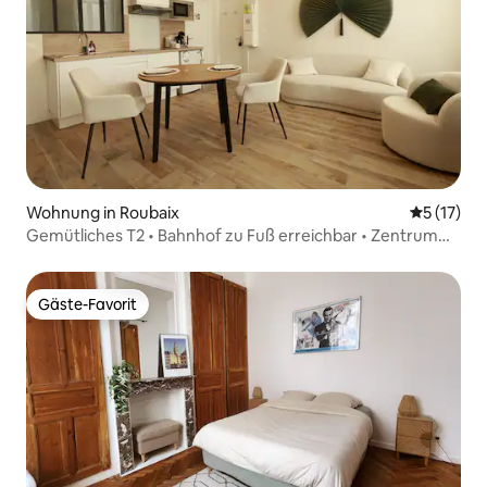
Wohnung in Roubaix
Durchschn
5 (17)
Gemütliches T2 • Bahnhof zu Fuß erreichbar • Zentrum
von Roubaix • Netflix
Gäste-Favorit
Gäste-Favorit