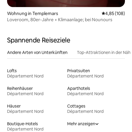
Wohnung in Templemars
Durchschnittli
4,85 (108)
Loveroom, 80er-Jahre + Klimaanlage; bei Nounours
Spannende Reiseziele
Andere Arten von Unterkünften
Top-Attraktionen in der Näh
Lofts
Privatsuiten
Département Nord
Département Nord
Reihenhäuser
Aparthotels
Département Nord
Département Nord
Häuser
Cottages
Département Nord
Département Nord
Boutique-Hotels
Mehr anzeigen
Département Nord