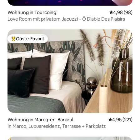
Wohnung in Tourcoing
Durchschnittl
4,98 (98)
Love Room mit privatem Jacuzzi – Ô Diable Des Plaisirs
Gäste-Favorit
Beliebter Gäste-Favorit.
Wohnung in Marcq-en-Barœul
Durchschnittl
4,95 (221)
In Marcq, Luxusresidenz, Terrasse + Parkplatz