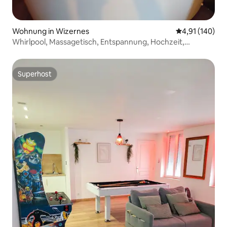
Wohnung in Wizernes
Durchschnittl
4,91 (140)
Whirlpool, Massagetisch, Entspannung, Hochzeit,
Liebeszimmer
Superhost
Superhost