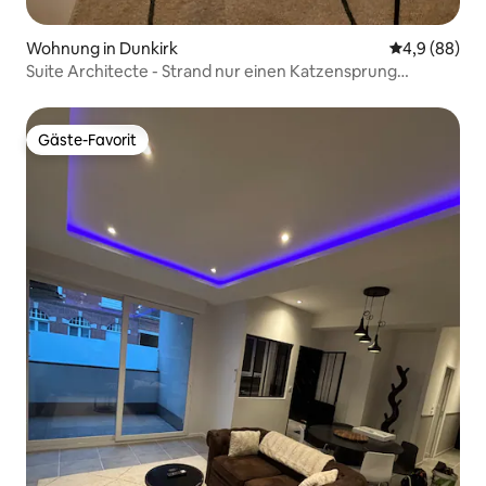
Wohnung in Dunkirk
Durchschnitt
4,9 (88)
Suite Architecte - Strand nur einen Katzensprung
entfernt & Privatparkplatz
Gäste-Favorit
Gäste-Favorit