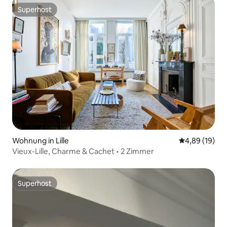
Superhost
Superhost
Wohnung in Lille
Durchschnitt
4,89 (19)
Vieux-Lille, Charme & Cachet • 2 Zimmer
Superhost
Superhost