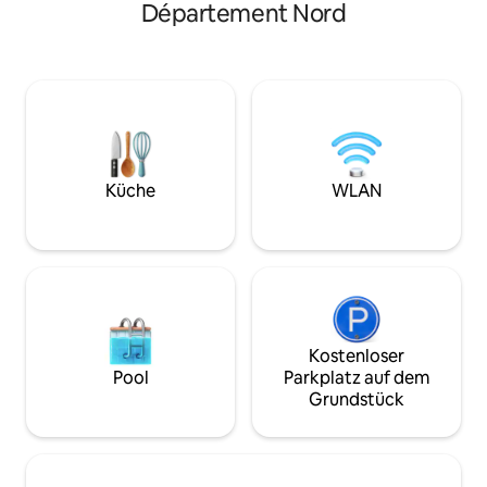
Place und den Bahnhöfen entfernt,
Département Nord
192. Büro mit Int
macht sie zu einem idealen Ort, um Lille
oder Ethernet) ult
zu erkunden. Darüber hinaus ist die
Verbindung. Zimme
Unterkunft sehr ruhig, da sie auf einen
und großem Staur
kleinen typischen Innenhof und nicht
Zimmer. Badezimm
auf die Straße blickt. Die Dekoration
Waschbecken und
wurde mit viel Liebe zum Detail
Wohnung befindet
durchgeführt, um die Authentizität des
Altstadt von Lille
Ortes zu respektieren und gleichzeitig
vom Grand Place e
den Komfort einer Unterkunft des 21.
Küche
WLAN
Jahrhunderts zu bieten.
Kostenloser
Pool
Parkplatz auf dem
Grundstück