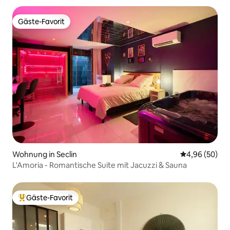
Gäste-Favorit
Gäste-Favorit
Wohnung in Seclin
Durchschnittl
4,96 (50)
L'Amoria - Romantische Suite mit Jacuzzi & Sauna
Gäste-Favorit
Beliebter Gäste-Favorit.