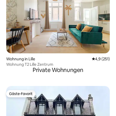
Wohnung in Lille
Durchschnitt
4,9 (251)
Wohnung T2 Lille Zentrum
Private Wohnungen
Gäste-Favorit
Gäste-Favorit