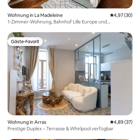
Wohnung in La Madeleine
Durchschnittl
4,97 (30)
1-Zimmer-Wohnung, Bahnhof Lille Europe und
Straßenbahn
Gäste-Favorit
Gäste-Favorit
Wohnung in Arras
Durchschnittl
4,89 (37)
Prestige Duplex – Terrasse & Whirlpool verfügbar