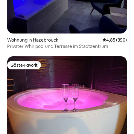
Wohnung in Hazebrouck
Durchschnittli
4,85 (390)
Privater Whirlpool und Terrasse im Stadtzentrum
Gäste-Favorit
Gäste-Favorit