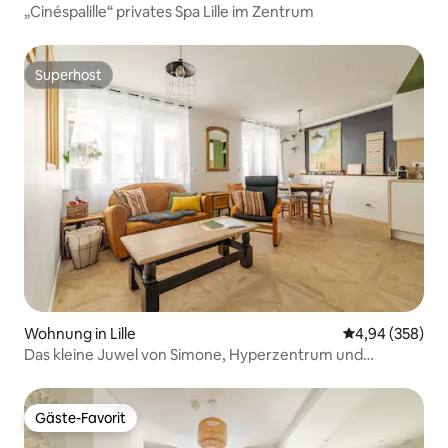
„Cinéspalille“ privates Spa Lille im Zentrum
Superhost
Superhost
Wohnung in Lille
Durchschnittli
4,94 (358)
Das kleine Juwel von Simone, Hyperzentrum und
Parkplatz
Gäste-Favorit
Gäste-Favorit