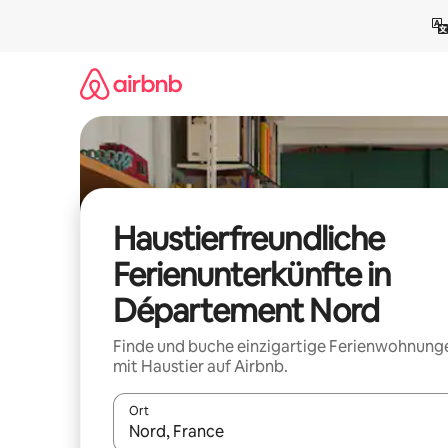
Zu
Inhalten
springen
Haustierfreundliche
Ferienunterkünfte in
Département Nord
Finde und buche einzigartige Ferienwohnung
mit Haustier auf Airbnb.
Ort
Wenn Ergebnisse verfügbar sind, navigiere mit d