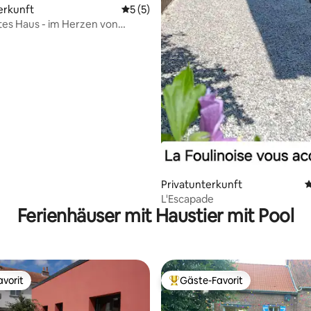
erkunft
Durchschnittliche Bewertung: 5 von 5,
5 (5)
es Haus - im Herzen von
e
Privatunterkunft
D
L'Escapade
Ferienhäuser mit Haustier mit Pool
vorit
Gäste-Favorit
vorit
Beliebter Gäste-Favorit.