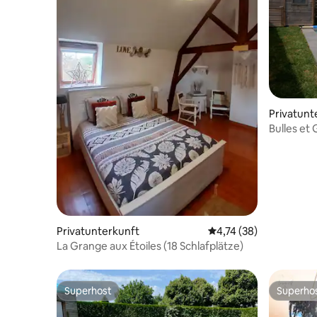
Privatunt
Bulles et 
Pool
Privatunterkunft
Durchschnittliche Bew
4,74 (38)
La Grange aux Étoiles (18 Schlafplätze)
Superhost
Superho
Superhost
Superho