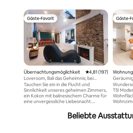
Gäste-Favorit
Gäste-Fa
Gäste-Favorit
Gäste-Fa
Übernachtungsmöglichkeit
Durchschnittliche Bew
4,81 (197)
Wohnung
Loveroom, Bali das Geheimnis; bei
Geräumig
Nounours
von Répub
Tauchen Sie ein in die Flucht und
Wundersc
Sinnlichkeit unseres geheimen Zimmers,
T5! Mode
ein Kokon mit balinesischem Charme für
Wohnfläche. Ein gemü
eine unvergessliche Liebesnacht.
Wohnzimm
Genießen Sie eine Whirlpool-
Ihnen, si
Badewanne, eine entspannende Sauna
zu treffe
Beliebte Ausstatt
für Momente der Entspannung und
ermöglich
lassen Sie Ihren Wünschen freien Lauf
oder Fami
mit dem Tantra-Sessel, der von einem
Schlafzim