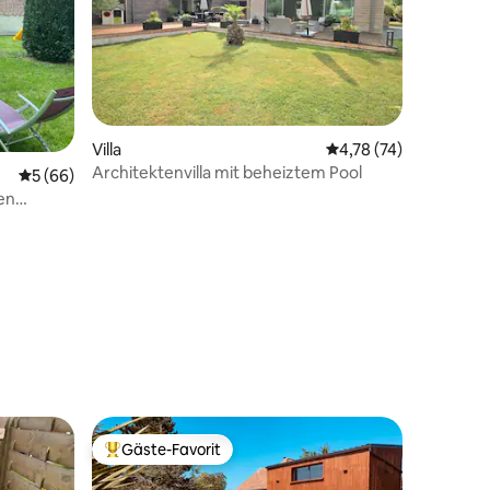
Villa
Durchschnittliche Be
4,78 (74)
Architektenvilla mit beheiztem Pool
17 Bewertungen
Durchschnittliche Bewertung: 5 von 5, 66 Bewertungen
5 (66)
en
Gäste-Favorit
Beliebter Gäste-Favorit.