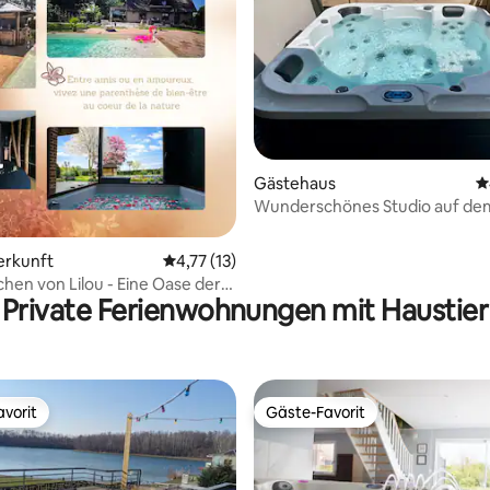
ertung: 4,81 von 5, 83 Bewertungen
Gästehaus
D
Wunderschönes Studio auf de
erkunft
Durchschnittliche Bewertung: 4,77 von 5, 
4,77 (13)
hen von Lilou - Eine Oase der
Private Ferienwohnungen mit Haustier
 dem Land
vorit
Gäste-Favorit
vorit
Gäste-Favorit