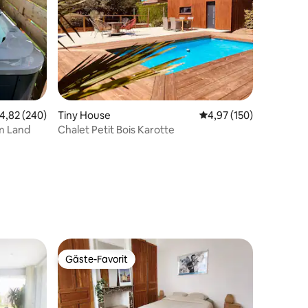
urchschnittliche Bewertung: 4,82 von 5, 240 Bewertungen
4,82 (240)
Tiny House
Durchschnittliche Bew
4,97 (150)
m Land
Chalet Petit Bois Karotte
13 Bewertungen
Gäste-Favorit
Gäste-Favorit