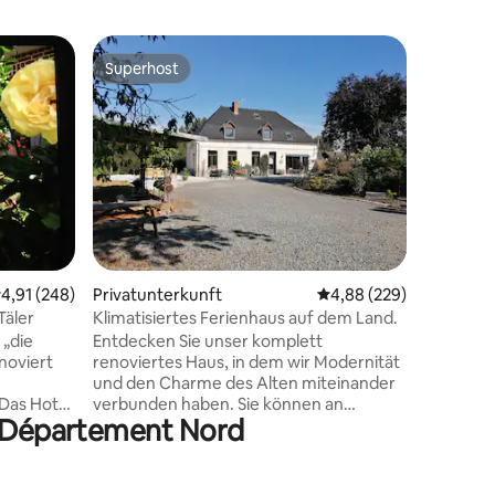
Gästesui
Superhost
Gäste
Superhost
Beliebte
Reetdach
Es ist ei
Natur, mi
Flandres
Sightseei
der Nähe
(Erinner
Ersten Wel
Haus lieg
73 Bewertungen
einer Wi
urchschnittliche Bewertung: 4,91 von 5, 248 Bewertungen
4,91 (248)
Privatunterkunft
Durchschnittliche Bew
4,88 (229)
Bäumen u
ruhiger, 
Täler
Klimatisiertes Ferienhaus auf dem Land.
Ausgang
„die
Entdecken Sie unser komplett
zu touri
noviert
renoviertes Haus, in dem wir Modernität
Frühstück
und den Charme des Alten miteinander
Ankunft 
 Das Hotel
verbunden haben. Sie können an
n Département Nord
 7 Tälern (
Winterabenden unseren Kamin mit
d etwa 50
Holzfeuer nutzen. Unsere 4
uquet...)
Schlafzimmer verfügen jeweils über ein
 Crotoy)
eigenes Bad mit Toilette, Waschbecken,