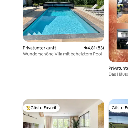
Privatunterkunft
Durchschnittliche Bew
4,81 (83)
Wunderschöne Villa mit beheiztem Pool
Privatunt
Das Häusc
Ruhe auf
Gäste-Favorit
Gäste-Fa
Beliebter Gäste-Favorit.
Gäste-Fa