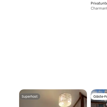
Privatunt
Charmant
Vieux-Lill
Superhost
Gäste-Fa
Superhost
Gäste-Fa