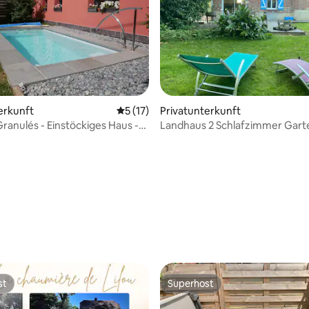
erkunft
Durchschnittliche Bewertung: 5 von 5, 
5 (17)
Privatunterkunft
Granulés - Einstöckiges Haus -
Landhaus 2 Schlafzimmer Gart
Jacuzzi
ertung: 4,74 von 5, 38 Bewertungen
st
Superhost
st
Superhost