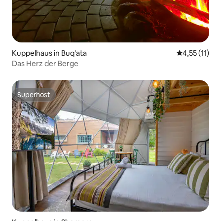
Kuppelhaus in Buq'ata
Durchschnitt
4,55 (11)
Das Herz der Berge
Superhost
Superhost