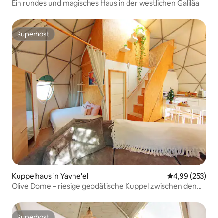
Ein rundes und magisches Haus in der westlichen Galiläa
Superhost
Superhost
Kuppelhaus in Yavne'el
Durchschnittli
4,99 (253)
Olive Dome – riesige geodätische Kuppel zwischen den
Oliven
Superhost