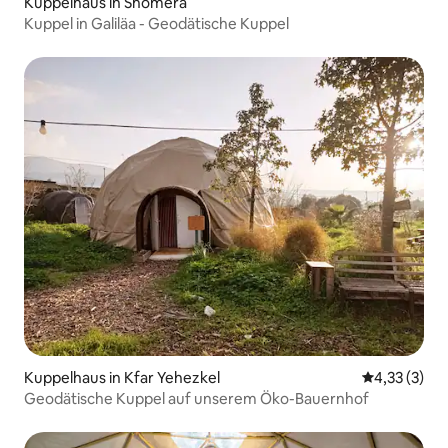
Kuppelhaus in Shomera
Kuppel in Galiläa - Geodätische Kuppel
Kuppelhaus in Kfar Yehezkel
Durchschnit
4,33 (3)
Geodätische Kuppel auf unserem Öko-Bauernhof