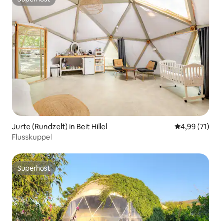
Superhost
Jurte (Rundzelt) in Beit Hillel
Durchschnitt
4,99 (71)
Flusskuppel
Superhost
Superhost