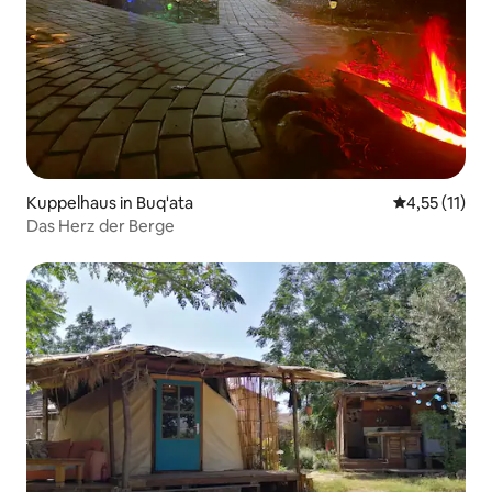
Kuppelhaus in Buq'ata
Durchschnitt
4,55 (11)
Das Herz der Berge