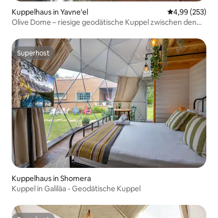
Kuppelhaus in Yavne'el
Durchschnittli
4,99 (253)
Olive Dome – riesige geodätische Kuppel zwischen den
Oliven
Superhost
Superhost
Kuppelhaus in Shomera
Kuppel in Galiläa - Geodätische Kuppel