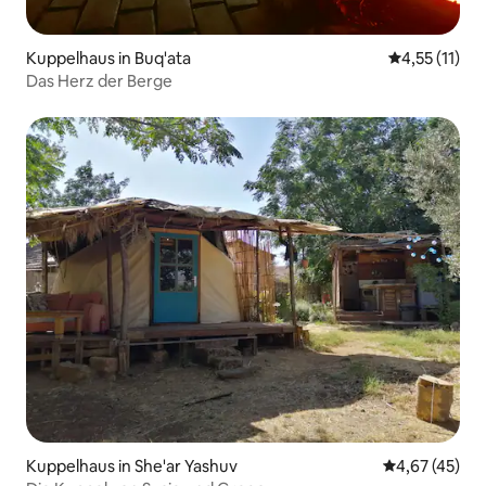
Kuppelhaus in Buq'ata
Durchschnitt
4,55 (11)
Das Herz der Berge
Kuppelhaus in She'ar Yashuv
Durchschnitt
4,67 (45)