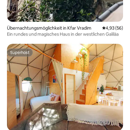
Übernachtungsmöglichkeit in Kfar Vradim
Durchschnittl
4,93 (56)
Ein rundes und magisches Haus in der westlichen Galiläa
Superhost
Superhost