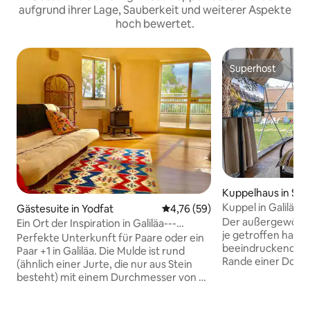
aufgrund ihrer Lage, Sauberkeit und weiterer Aspekte
hoch bewertet.
Superhost
Superhost
Kuppelhaus in Sh
Kuppel in Galiläa 
Gästesuite in Yodfat
Durchschnittliche Bewertung: 
4,76 (59)
Der außergewöhnl
Ein Ort der Inspiration in Galiläa---
je getroffen haben
Insperation in the Galilee
Perfekte Unterkunft für Paare oder ein
beeindruckende g
Paar +1 in Galiläa. Die Mulde ist rund
Rande einer Dorf-
(ähnlich einer Jurte, die nur aus Stein
gestaltet. Die Kuppel ist
besteht) mit einem Durchmesser von 6
beheizt/klimatisier
Metern und umfasst: Kochnische:
die Unterbringung
Dusche und WC Holzofen (Mitte