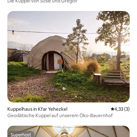
Die Kuppel von Susie und Gregov
Kuppelhaus in Kfar Yehezkel
Durchschnit
4,33 (3)
Geodätische Kuppel auf unserem Öko-Bauernhof
Superhost