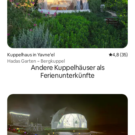
Kuppelhaus in Yavne'el
Durchschnit
4,8 (35)
Hadas Garten ~ Bergkuppel
Andere Kuppelhäuser als
Ferienunterkünfte