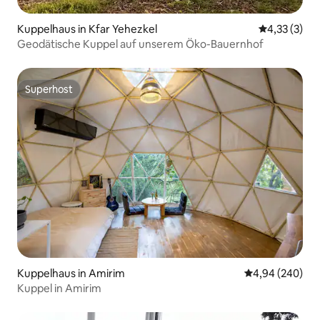
Kuppelhaus in Kfar Yehezkel
Durchschnit
4,33 (3)
Geodätische Kuppel auf unserem Öko-Bauernhof
Superhost
Superhost
Kuppelhaus in Amirim
Durchschnittli
4,94 (240)
Kuppel in Amirim