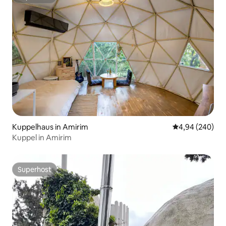
Superhost
Kuppelhaus in Amirim
Durchschnittli
4,94 (240)
Kuppel in Amirim
Superhost
Superhost