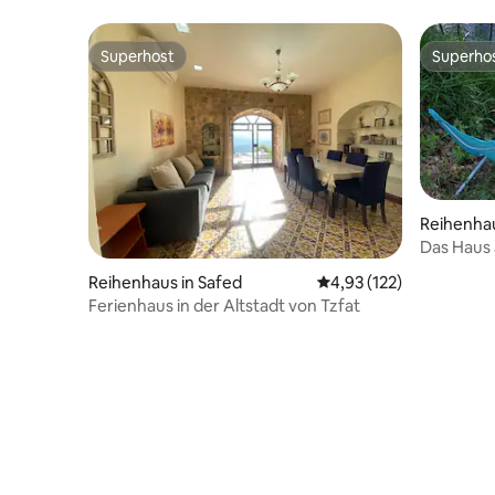
Superhost
Superho
Superhost
Superho
Reihenha
Das Haus
Reihenhaus in Safed
Durchschnittliche Bewe
4,93 (122)
Ferienhaus in der Altstadt von Tzfat