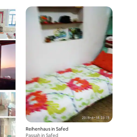
59 Bewertungen
Reihenhaus in Safed
Passah in Safed