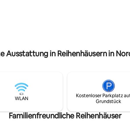
nur wenige Gehminuten entfer
et. Der 2. Schlafplatz ist das
supermarkt in der Nähe Dodge
Matratzen für Kinder oder
BIG center center barbergesch
ste. Eine Couch ist auch eine
weniger als 1 Kilo Meter entfernt Dei
tiere uns, um zu
Familie wird in der Nähe von all
 deine Reisedaten verfügbar
wenn du in dieser zentral gele
Unterkunft übernachtest.
ßen.
te Ausstattung in Reihenhäusern in Nor
Kostenloser Parkplatz au
WLAN
Grundstück
Familienfreundliche Reihenhäuser