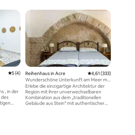
Durchschnittliche Bewertung: 5 von 5, 4 Bewertungen
5 (4)
Reihenhaus in Acre
Durchschnittliche Bew
4,61 (333)
Wunderschöne Unterkunft am Meer mit
22 Bewertungen
Dachterrasse
Erlebe die einzigartige Architektur der
 , in der
Region mit ihrer unverwechselbaren
 des
Kombination aus dem „traditionellen
tigen
Gebäude aus Stein“ mit authentischer
n - 10
Innenarchitektur. Diese komplett
renovierte (Dezember 2016) private
Wohnung schafft das ultimative Reiseziel
arkt,
für alle, die nicht nur eine Unterkunft,
Reihenha
rum sind
sondern ein neues unvergessliches