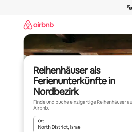
Zu
Inhalten
springen
Reihenhäuser als
Ferienunterkünfte in
Nordbezirk
Finde und buche einzigartige Reihenhäuser au
Airbnb.
Ort
Wenn Ergebnisse verfügbar sind, navigiere mit d