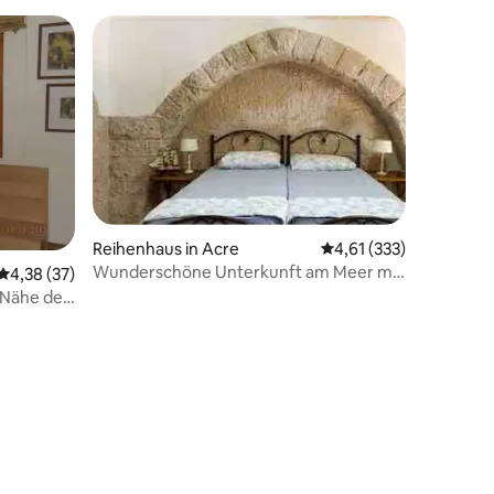
Reihenhaus in Acre
Durchschnittliche Bew
4,61 (333)
Wunderschöne Unterkunft am Meer mit
Durchschnittliche Bewertung: 4,38 von 5, 37 Bewertungen
4,38 (37)
Dachterrasse
r Nähe des
38 Bewertungen