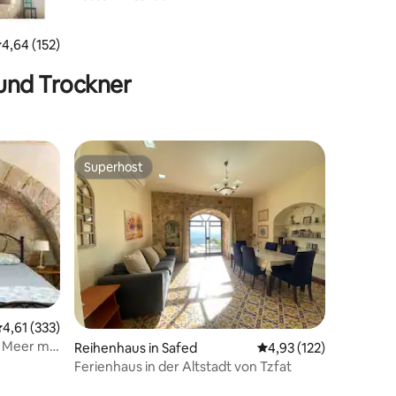
urchschnittliche Bewertung: 4,64 von 5, 152 Bewertungen
4,64 (152)
und Trockner
Superhost
Superhost
 4 Bewertungen
urchschnittliche Bewertung: 4,61 von 5, 333 Bewertungen
4,61 (333)
 Meer mit
Reihenhaus in Safed
Durchschnittliche Bew
4,93 (122)
Ferienhaus in der Altstadt von Tzfat