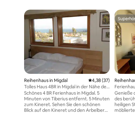
Superho
Superho
Reihenhaus in Migdal
Durchschnittliche Bew
4,38 (37)
Reihenhau
Tolles Haus 4BR in Migdal in der Nähe des
Ferienhau
Sees von Galiläa
Schönes 4 BR Ferienhaus in Migdal. 5
Genieße d
Minuten von Tiberius entfernt. 5 Minuten
des berüh
zum Kineret. Sehen Sie den schönen
heiligen Stadt
Blick auf den Kineret und den Arbelberg
möblierte
von unserer Maisonette in Migdal. Die
mit Gerät
Wohnung verfügt über 4 Schlafzimmer
Küche mit
und Wohnzimmer. Die gesamte
auf Meron
Unterkunft ist klimatisiert. Sie bietet
und dem 