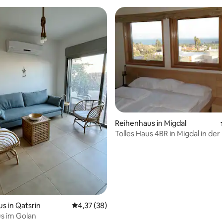
Reihenhaus in Migdal
Tolles Haus 4BR in Migdal in de
Sees von Galiläa
s in Qatsrin
Durchschnittliche Bewertung: 4,37 von 5, 
4,37 (38)
s im Golan