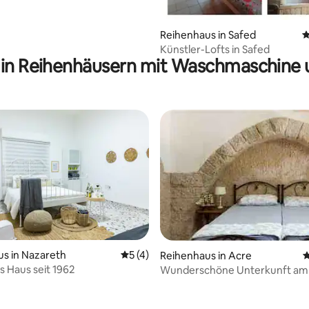
Reihenhaus in Safed
D
Künstler-Lofts in Safed
 in Reihenhäusern mit Waschmaschine 
s in Nazareth
Durchschnittliche Bewertung: 5 von 5,
5 (4)
Reihenhaus in Acre
D
s Haus seit 1962
Wunderschöne Unterkunft am
Dachterrasse