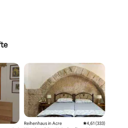
fte
Reihenhaus in Acre
Durchschnittliche Bew
4,61 (333)