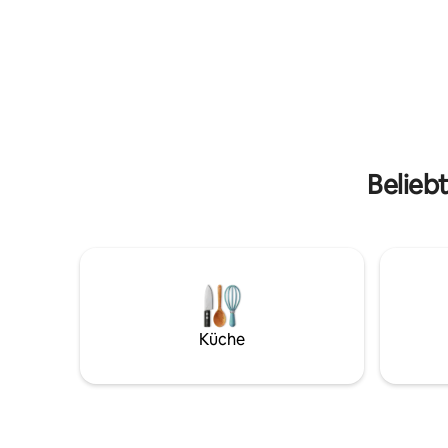
Platz für bis zu 14 Personen. Die untere
ausgestatt
Ebene verfügt über ein großes
Loft mit 
Wohnzimmer, eine große Küche mit
andere Gä
Kühlschrank, Backofen, Mikrowelle und
Option im Salon. Kontak
sogar einem Geschirrspüler. Es gibt auch
sehen, ob
ein Schlafzimmer mit Doppelbett,
sind. Wir freuen uns darauf, dich bei uns
Essbereich und Toiletten. Vom
zu begrü
Wohnzimmer aus können Sie auf das
erstaunliche große Deck gehen. Auf der
Belieb
zweiten Ebene befinden sich 3
Wohnzimmer und 2 Badezimmer mit
Toiletten. Tolle Aussicht von jedem
Zimmer. Jedes Zimmer hat ein
Doppelbett. Zusätzliche Matratzen sind
verfügbar und sind perfekt für Kinder.
Küche