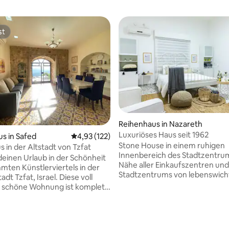
st
st
Reihenhaus in Nazareth
Luxuriöses Haus seit 1962
ertung: 4,38 von 5, 37 Bewertungen
s in Safed
Durchschnittliche Bewertung: 4,93 von 5, 1
4,93 (122)
Stone House in einem ruhigen
s in der Altstadt von Tzfat
Innenbereich des Stadtzentrums
einen Urlaub in der Schönheit
Nähe aller Einkaufszentren und
mten Künstlerviertels in der
Stadtzentrums von lebenswich
 Tzfat, Israel. Diese voll
Interessen in Nazareth, gehobe
 schöne Wohnung ist komplett
Gehminuten von der
en, einer großen koscheren
Verkündigungskirche entfernt.
 einem unbeschreiblichen Blick
Restaurants , Bäckerei, Superm
 direkt aus dem Salonfenster
Wechsel , großes Einkaufszent
Hauptschlafzimmer