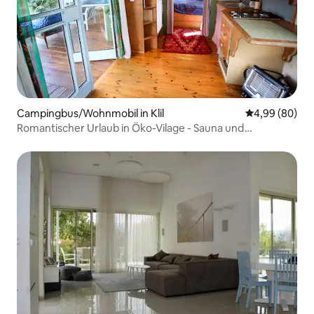
Campingbus/Wohnmobil in Klil
Durchschnittl
4,99 (80)
Romantischer Urlaub in Öko-Vilage - Sauna und
Klimaanlage