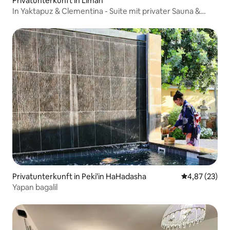
Privatunterkunft in Liman
In Yaktapuz & Clementina - Suite mit privater Sauna &
Whirlpool
Privatunterkunft in Peki'in HaHadasha
Durchschnitt
4,87 (23)
Yapan bagalil