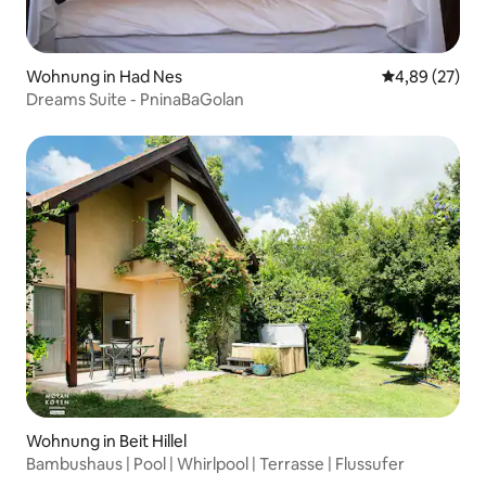
Wohnung in Had Nes
Durchschnittl
4,89 (27)
Dreams Suite - PninaBaGolan
Wohnung in Beit Hillel
Bambushaus | Pool | Whirlpool | Terrasse | Flussufer