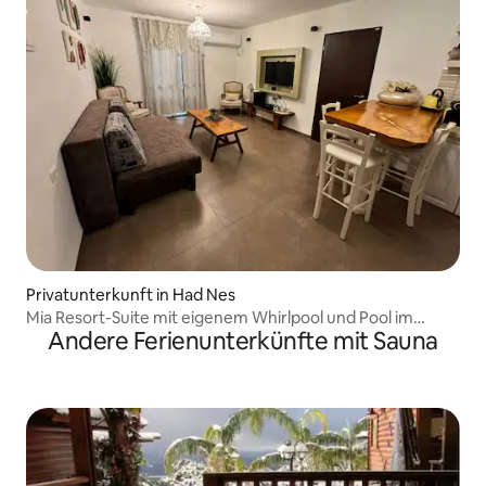
Privatunterkunft in Had Nes
Mia Resort-Suite mit eigenem Whirlpool und Pool im
Andere Ferienunterkünfte mit Sauna
Komplex