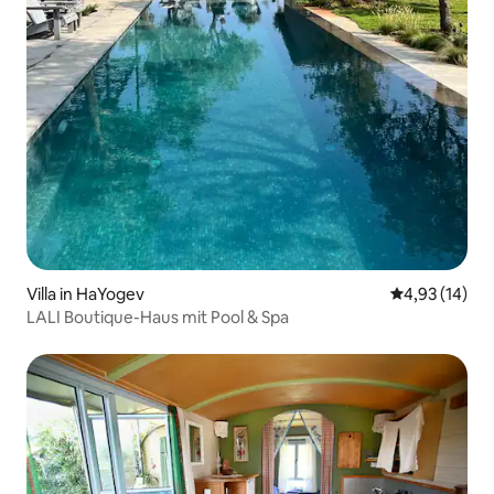
Villa in HaYogev
Durchschnitt
4,93 (14)
LALI Boutique-Haus mit Pool & Spa