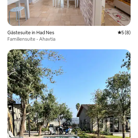
Gästesuite in Had Nes
Durchschn
5 (8)
Familiensuite - Ahavtia