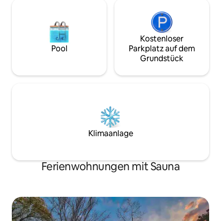
lebt eine Katze. Bitte füttern Sie sie
zweimal täglich mit dem Futter, das ich
für sie zurücklasse. Danke Ariela Elik Lev
Kostenloser
Pool
Parkplatz auf dem
Grundstück
Klimaanlage
Ferienwohnungen mit Sauna