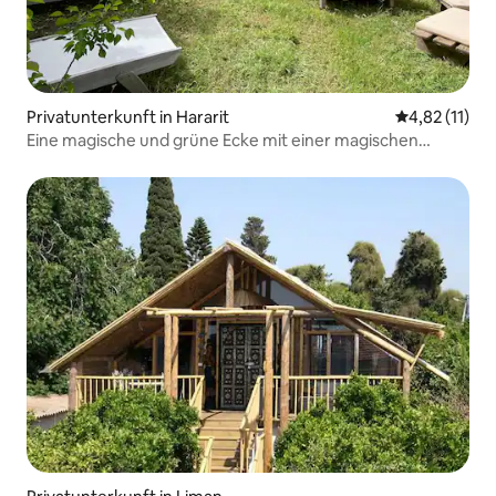
Privatunterkunft in Hararit
Durchschnitt
4,82 (11)
Eine magische und grüne Ecke mit einer magischen
Aussicht und aufregenden Sonnenuntergängen