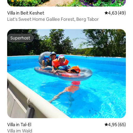
Villa in Beit Keshet
Durchschnittl
4,63 (49)
Liat's Sweet Home Galilee Forest, Berg Tabor
Superhost
Superhost
Villa in Tal-El
Durchschnittl
4,95 (65)
Villa im Wald