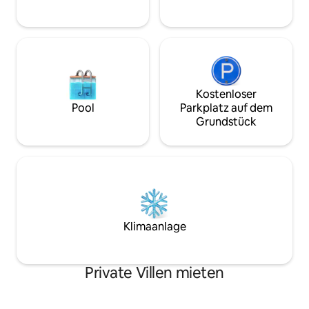
möchten. Voll ausgestattete Küche,
Grillplatz, zwei Doppelzimmer, zwei
Zimmer mit 4 Einzelbetten (eines davon
ein Schutzraum), ein Zimmer mit zwei
Etagenbetten und ein Wohnzimmer. Es
gibt einen Wasserkocher und einen
Teller für die Wächter
Kostenloser
Pool
Parkplatz auf dem
Grundstück
Klimaanlage
Private Villen mieten