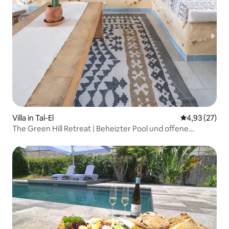
Villa in Tal-El
Durchschnitt
4,93 (27)
The Green Hill Retreat | Beheizter Pool und offene
Aussicht