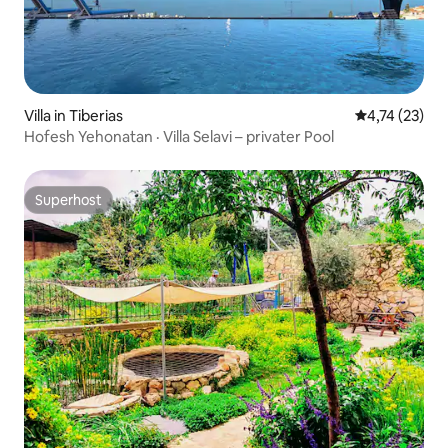
Villa in Tiberias
Durchschnitt
4,74 (23)
Hofesh Yehonatan · Villa Selavi – privater Pool
Superhost
Superhost