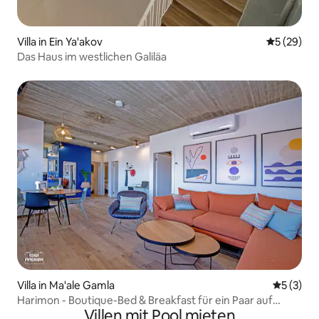
Villa in Ein Ya'akov
Durchschni
5 (29)
Das Haus im westlichen Galiläa
Villa in Ma'ale Gamla
Durchsch
5 (3)
Harimon - Boutique-Bed & Breakfast für ein Paar auf
Villen mit Pool mieten
Gamla