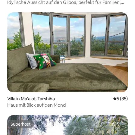
Idyllische Aussicht auf den Gilboa, perfekt für Familien,
einschließlich Schutzraum
Villa in Ma'alot-Tarshiha
Durchschn
5 (35)
Haus mit Blick auf den Mond
Superhost
Superhost