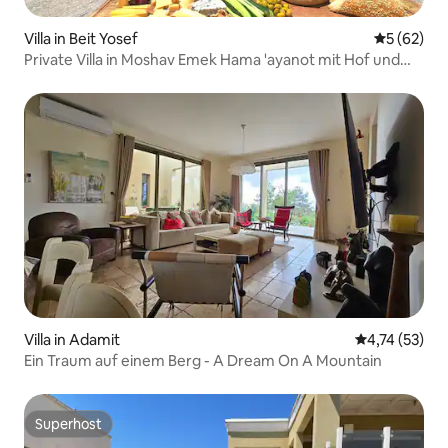
Villa in Beit Yosef
Durchschni
5 (62)
Private Villa in Moshav Emek Hama 'ayanot mit Hof und
privatem Pool
Villa in Adamit
Durchschnitt
4,74 (53)
Ein Traum auf einem Berg - A Dream On A Mountain
Superhost
Superhost