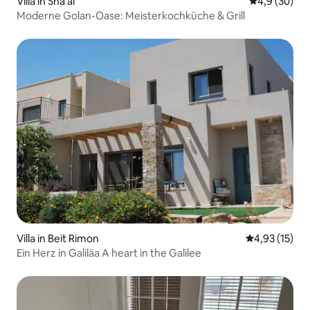
Villa in Sha'al
Durchschnitt
4,9 (30)
Moderne Golan-Oase: Meisterkochküche & Grill
Villa in Beit Rimon
Durchschnitt
4,93 (15)
Ein Herz in Galiläa A heart in the Galilee