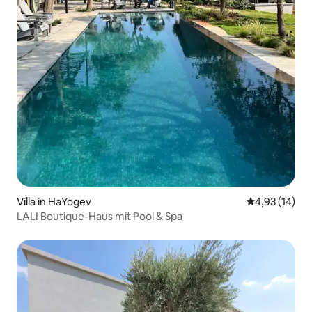
Villa in HaYogev
Durchschnitt
4,93 (14)
LALI Boutique-Haus mit Pool & Spa