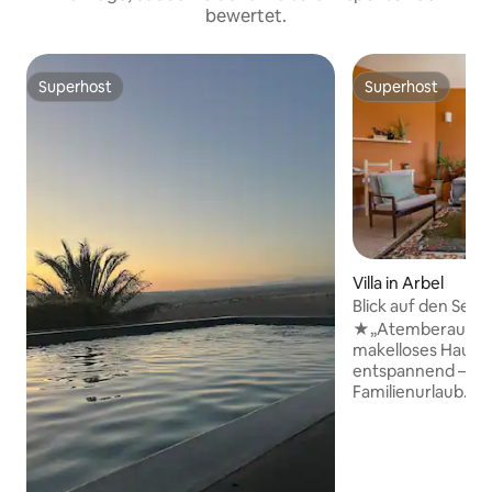
bewertet.
Superhost
Superhost
Superhost
Superhost
Villa in Arbel
Blick auf den See 
Check-out am Sa
★„Atemberaubend
makelloses Haus, 
entspannend – de
Familienurlaub.“ Ein ruhiger Rückzugsort
in Moshav Arbel - 
Naturliebhaber &
von Grün, mit bre
Galiläa und einem 