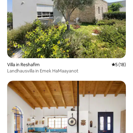
Villa in Reshafim
Durchschn
5 (18)
Landhausvilla in Emek HaMaayanot