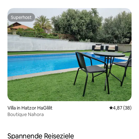
Superhost
Superhost
Villa in Hatzor HaGlilit
Durchschnittl
4,87 (38)
Boutique Nahora
Spannende Reiseziele