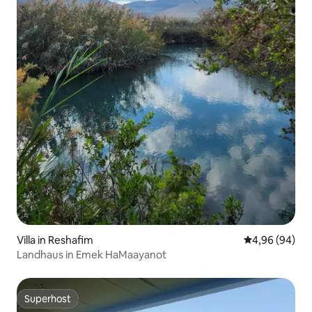
Villa in Reshafim
Durchschnittl
4,96 (94)
Landhaus in Emek HaMaayanot
Superhost
Superhost