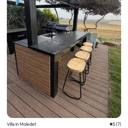
Villa in Moledet
Durchsch
5 (7)