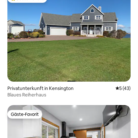
Beliebter Gäste-Favorit.
Privatunterkunft in Kensington
Durchschn
5 (43)
Blaues Reiherhaus
Gäste-Favorit
Gäste-Favorit