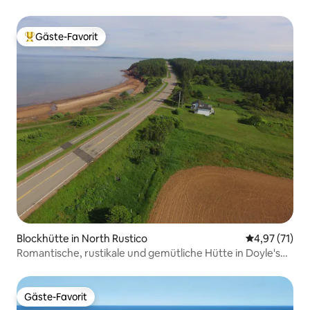
Bucht)
Gäste-Favorit
Beliebter Gäste-Favorit.
Blockhütte in North Rustico
Durchschnitt
4,97 (71)
Romantische, rustikale und gemütliche Hütte in Doyle's
Cove
Gäste-Favorit
Gäste-Favorit