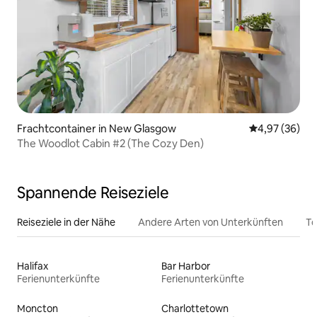
Frachtcontainer in New Glasgow
Durchschnittl
4,97 (36)
The Woodlot Cabin #2 (The Cozy Den)
Spannende Reiseziele
Reiseziele in der Nähe
Andere Arten von Unterkünften
To
Halifax
Bar Harbor
Ferienunterkünfte
Ferienunterkünfte
Moncton
Charlottetown