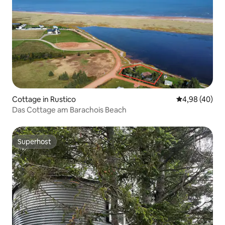
Cottage in Rustico
Durchschnittl
4,98 (40)
Das Cottage am Barachois Beach
Superhost
Superhost