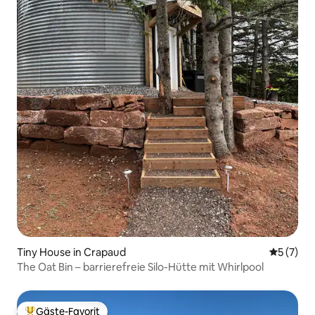
Tiny House in Crapaud
Durchsch
5 (7)
The Oat Bin – barrierefreie Silo-Hütte mit Whirlpool
Gäste-Favorit