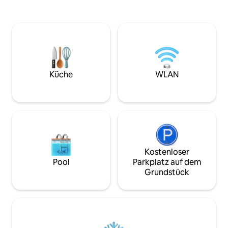
Loft wurden keine Kosten gescheut.
bereitzustellen. Eine 3-5-minütige Fahrt
Bodentiefe Fenster bieten einen Blick
bringt dich zum 
auf Segelboote und Sonnenuntergänge.
North Rustico mit
Diese Unterkunft wurde für den
Restaurants, Eink
Luxusreisenden ausgestattet und
einem schönen San
verfügt über hochwertige Geräte,
Nähe von lokalen 
Marmorarbeitsplatten, luxuriöse
15 Autominuten v
Bettwäsche und ein Kingsize-Bett für
Green Gables, Avo
Küche
WLAN
einen wirklich erholsamen Schlaf und
Golfplätzen entfernt. Wir sind 
Aufenthalt. Lizenznummer 4000033
Tourism lizenziert
Kostenloser
Pool
Parkplatz auf dem
Grundstück