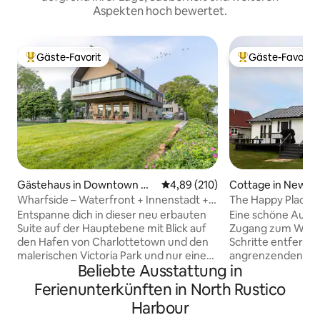
Aspekten hoch bewertet.
Gäste-Favorit
Gäste-Favorit
Beliebter Gäste-Favorit.
Beliebter Gäste-F
Gästehaus in Downtown Ch
Durchschnittliche Bewertung: 4
4,89 (210)
Cottage in New G
arlottetown
Wharfside – Waterfront + Innenstadt +
The Happy Place
Victoria Park
Wasser
Entspanne dich in dieser neu erbauten
Eine schöne Aussi
Suite auf der Hauptebene mit Blick auf
Zugang zum Wasse
den Hafen von Charlottetown und den
Schritte entfernt. Nutzung von zwei
malerischen Victoria Park und nur einen
angrenzenden Wo
Beliebte Ausstattung in
kurzen Spaziergang von den
Annehmlichkeiten 
Geschäften und Restaurants in der
DIESEM JAHR: Wir
Ferienunterkünften in North Rustico
Innenstadt entfernt. Moderne
Wärmepumpen, um
Harbour
Architektur vom Feinsten, bei diesem
und eine bessere