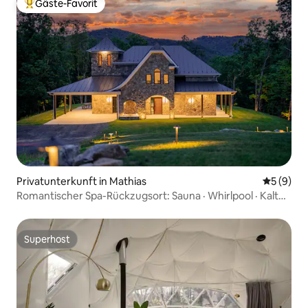
Gäste-Favorit
Beliebter Gäste-Favorit.
Privatunterkunft in Mathias
Durchschn
5 (9)
Romantischer Spa-Rückzugsort: Sauna · Whirlpool · Kaltes
Bad
Superhost
Superhost