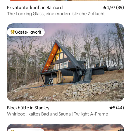
Privatunterkunft in Barnard
Durchschnittl
4,97 (39)
The Looking Glass, eine modernistische Zuflucht
Gäste-Favorit
Beliebter Gäste-Favorit.
Blockhütte in Stanley
Durchschni
5 (44)
Whirlpool, kaltes Bad und Sauna | Twilight A-Frame