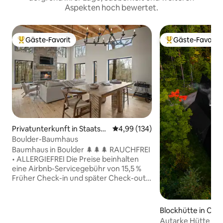
Aspekten hoch bewertet.
Gäste-Favorit
Gäste-Favorit
Beliebter Gäste-Favorit.
Beliebter Gäste-F
Privatunterkunft in Staatsb
Durchschnittliche Bewertung: 4
4,99 (134)
urg
Boulder-Baumhaus
Baumhaus in Boulder 🌲🌲🌲 RAUCHFREI
• ALLERGIEFREI Die Preise beinhalten
eine Airbnb-Servicegebühr von 15,5 %
Früher Check-in und später Check-out
Das Boulder Tree House ist ein
bewohnbares Kunstwerk, das von den
Architekten, die auch die Eigentümer
Blockhütte in Ches
sind, geschaffen wurde. Das Design
Autarke Hütte mit