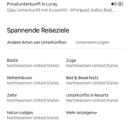
Privatunterkunft in Luray
Durchschn
5 (8)
Glas-Unterkunft mit Aussicht!- Whirlpool, kaltes Bad,
Sauna
Spannende Reiseziele
Andere Arten von Unterkünften
Unternehmungen
Boote
Züge
Northeastern United States
Northeastern United States
Reihenhäuser
Bed & Breakfasts
Northeastern United States
Northeastern United States
Zelte
Unterkünfte in Resorts
Northeastern United States
Northeastern United States
Natur-Lodges
Mehr anzeigen
Northeastern United States