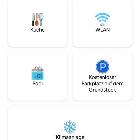
Wohnzimmer gibt e
einem Doppelbett und einem
voll ausgestattet
Kinderbett für kleine Babys
Zwei geräumige Ba
ausgestattet. Bereiten Sie Ihr
Sitzgelegenheiten
Verkostungserlebnis in einer voll
Parken vor dem Ha
ausgestatteten Küche vor. Nach einem
Küche
WLAN
30 Minuten mit de
langen Tag können Sie sich am Kamin
vom Haus entfernt
entspannen. Sie sitzen auf der Terrasse
mit dem Auto ent
und beobachten die Ruhe der
Wasseroberfläche. Parkplatz direkt am
Hausboot.
Kostenloser
Pool
Parkplatz auf dem
Grundstück
Klimaanlage