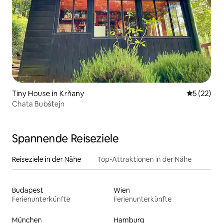
Tiny House in Krňany
Durchschn
5 (22)
Chata Bubštejn
Spannende Reiseziele
Reiseziele in der Nähe
Top-Attraktionen in der Nähe
Budapest
Wien
Ferienunterkünfte
Ferienunterkünfte
München
Hamburg