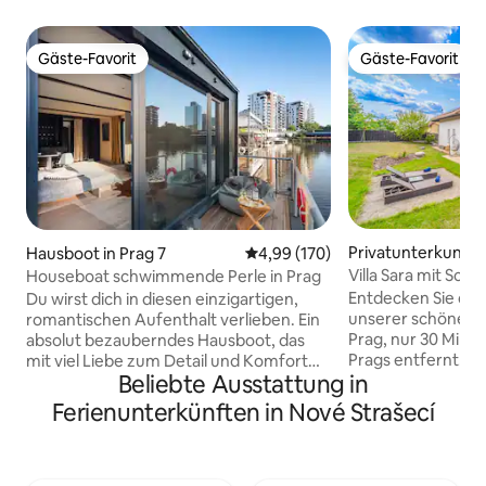
Gäste-Favorit
Gäste-Favorit
Gäste-Favorit
Gäste-Favorit
Privatunterkunft 
Hausboot in Prag 7
Durchschnittliche Bewertung: 4
4,99 (170)
Villa Sara mit Sc
Houseboat schwimmende Perle in Prag
Infrarotsauna in d
Entdecken Sie die 
Du wirst dich in diesen einzigartigen,
unserer schönen V
romantischen Aufenthalt verlieben. Ein
Prag, nur 30 Min
absolut bezauberndes Hausboot, das
Prags entfernt. Ide
mit viel Liebe zum Detail und Komfort
Beliebte Ausstattung in
Komfort und Ruhe 
gebaut wurde. Du wirst einen
Garten zum Entsp
unvergesslichen Aufenthalt erleben und
Ferienunterkünften in Nové Strašecí
erfrischenden Poo
nicht mehr weg wollen. Du kannst
Infrarotsauna, gr
angeln, die Flusswelt voller Fische
eines im Erdgesc
beobachten oder das Paddleboard
Pool, zwei im erst
ausprobieren. Das Hausboot ist mit