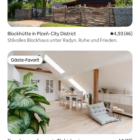
Blockhütte in Plzeň-City District
Durchschnittl
4,93 (46)
Stilvolles Blockhaus unter Radyn. Ruhe und Frieden.
Gäste-Favorit
Gäste-Favorit