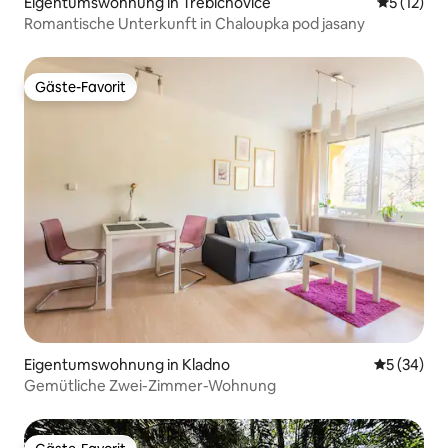
Eigentumswohnung in Třebichovice
Durchschn
5 (12)
Romantische Unterkunft in Chaloupka pod jasany
Gäste-Favorit
Gäste-Favorit
Eigentumswohnung in Kladno
Durchschni
5 (34)
Gemütliche Zwei-Zimmer-Wohnung