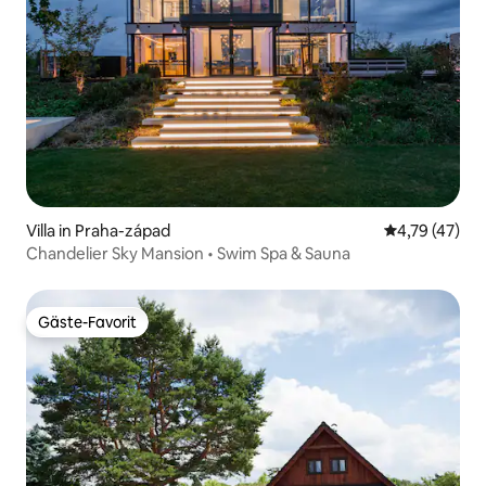
Villa in Praha-západ
Durchschnitt
4,79 (47)
Chandelier Sky Mansion • Swim Spa & Sauna
Gäste-Favorit
Gäste-Favorit