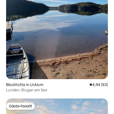
Blockhütte in Ucklum
Durchschnittl
4,94 (63)
Lunden-Stugan am See
Gäste-Favorit
Gäste-Favorit