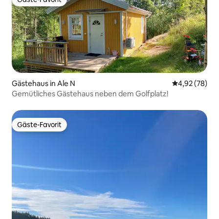
Gäste-Favorit
Gästehaus in Ale N
Durchschnittl
4,92 (78)
Gemütliches Gästehaus neben dem Golfplatz!
Gäste-Favorit
Gäste-Favorit