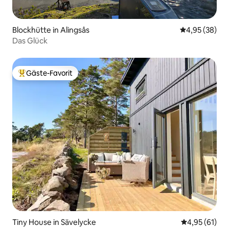
Blockhütte in Alingsås
Durchschnittl
4,95 (38)
Das Glück
Gäste-Favorit
Beliebter Gäste-Favorit.
Tiny House in Sävelycke
Durchschnitt
4,95 (61)