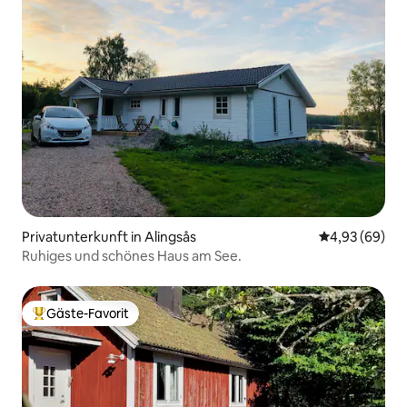
Privatunterkunft in Alingsås
Durchschnittl
4,93 (69)
Ruhiges und schönes Haus am See.
Gäste-Favorit
Beliebter Gäste-Favorit.