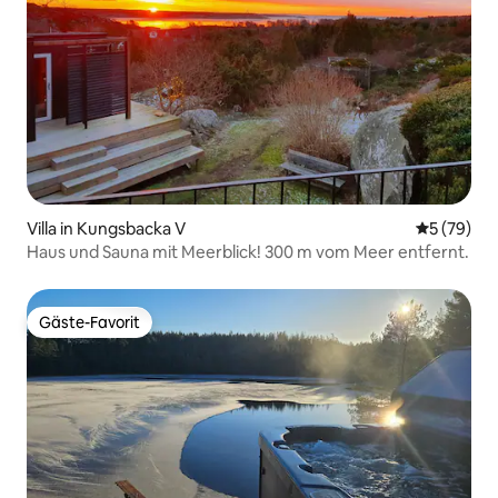
Villa in Kungsbacka V
Durchschni
5 (79)
Haus und Sauna mit Meerblick! 300 m vom Meer entfernt.
Gäste-Favorit
Gäste-Favorit