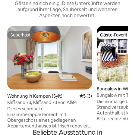
Gäste sind sich einig: Diese Unterkünfte werden
aufgrund ihrer Lage, Sauberkeit und weiteren
Aspekten hoch bewertet.
Superhost
Gäste-Favorit
Superhost
Gäste-Favorit
Bungalow in Witt
Bungalow mit Terr
Wohnung in Kampen (Sylt)
Durchschnittliche Bewertu
5 (3)
Nordseeinsel Am
Die einmalige Dün
Kliffsand 73, Kliffsand 73 von A&M
Strand verzaubert je
Dieses schmucke
Aufenthalt ist kurabgabenpflichtig) .
Einzimmerappartement im 1.
Bitte rechtzeitig einen Autostellplatz auf
Obergeschoss eines gediegenen
der Fähre buchen. faehre.de Alternati
Appartementhauses ist frisch renoviert
kann das Auto auf 
Beliebte Ausstattung in
und besticht durch eine neue und