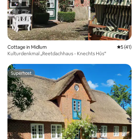
Cottage in Midlum
Durchschn
5 (41)
Kulturdenkmal „Reetdachhaus - Knechts Hûs“
Superhost
Superhost