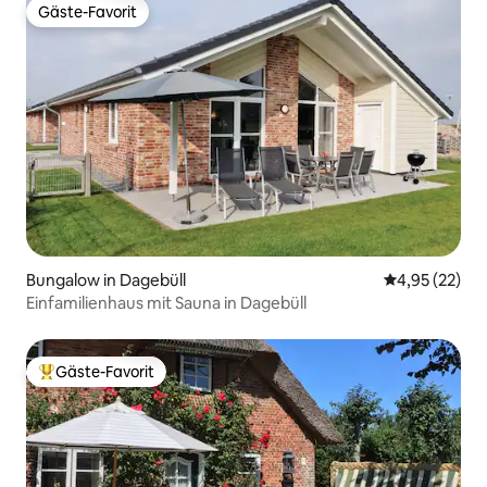
Gäste-Favorit
Gäste-Favorit
Bungalow in Dagebüll
Durchschnitt
4,95 (22)
Einfamilienhaus mit Sauna in Dagebüll
Gäste-Favorit
Beliebter Gäste-Favorit.