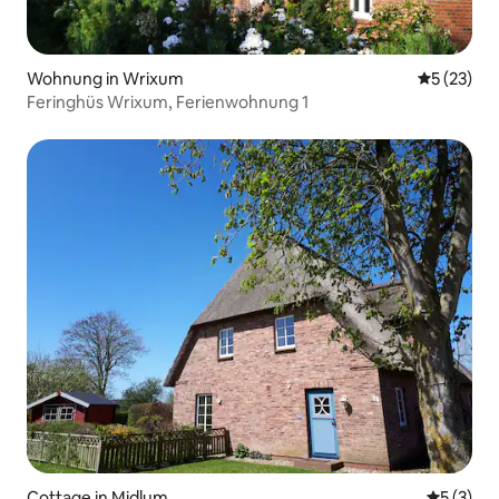
Wohnung in Wrixum
Durchschn
5 (23)
Feringhüs Wrixum, Ferienwohnung 1
Cottage in Midlum
Durchsch
5 (3)