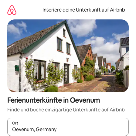
Zu
Inhalten
Inseriere deine Unterkunft auf Airbnb
springen
Ferienunterkünfte in Oevenum
Finde und buche einzigartige Unterkünfte auf Airbnb
Ort
Wenn Ergebnisse verfügbar sind, navigiere mit den Pfeiltaste