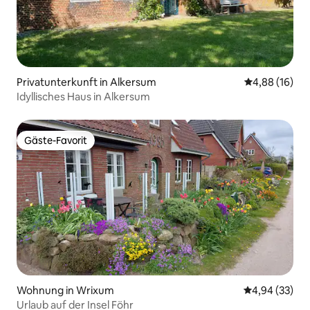
Privatunterkunft in Alkersum
Durchschnitt
4,88 (16)
Idyllisches Haus in Alkersum
Gäste-Favorit
Gäste-Favorit
Wohnung in Wrixum
Durchschnittl
4,94 (33)
Urlaub auf der Insel Föhr