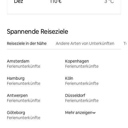
Dez
110 €
3 °C
Spannende Reiseziele
Reiseziele in der Nähe
Andere Arten von Unterkünften
To
Amsterdam
Kopenhagen
Ferienunterkünfte
Ferienunterkünfte
Hamburg
Köln
Ferienunterkünfte
Ferienunterkünfte
Antwerpen
Düsseldorf
Ferienunterkünfte
Ferienunterkünfte
Göteborg
Mehr anzeigen
Ferienunterkünfte