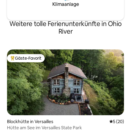
Klimaanlage
Weitere tolle Ferienunterkünfte in Ohio
River
Gäste-Favorit
Beliebter Gäste-Favorit.
Blockhütte in Versailles
Durchschni
5 (20)
Hütte am See im Versailles State Park