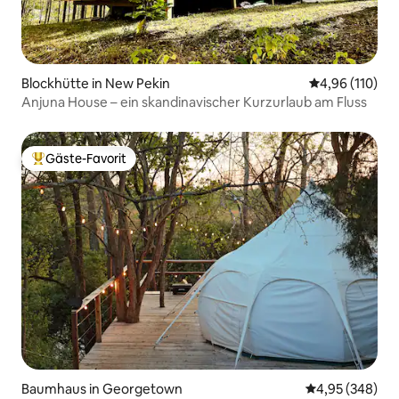
Blockhütte in New Pekin
Durchschnittl
4,96 (110)
Anjuna House – ein skandinavischer Kurzurlaub am Fluss
Gäste-Favorit
Beliebter Gäste-Favorit.
Baumhaus in Georgetown
Durchschnittli
4,95 (348)