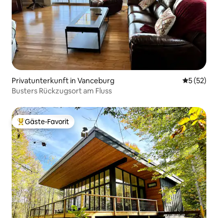
Privatunterkunft in Vanceburg
Durchschn
5 (52)
Busters Rückzugsort am Fluss
Gäste-Favorit
Beliebter Gäste-Favorit.