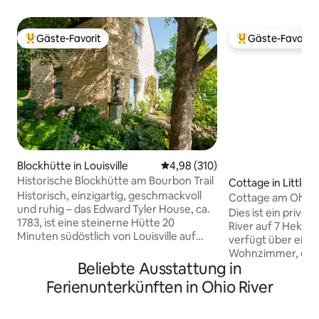
Gäste-Favorit
Gäste-Favorit
Beliebter Gäste-Favorit.
Beliebter Gäste-F
Blockhütte in Louisville
Durchschnittliche Bewertung: 4
4,98 (310)
Historische Blockhütte am Bourbon Trail
Cottage in Little 
Historisch, einzigartig, geschmackvoll
Cottage am Ohio 
und ruhig – das Edward Tyler House, ca.
Dies ist ein priva
1783, ist eine steinerne Hütte 20
River auf 7 Hektar
Minuten südöstlich von Louisville auf
verfügt über ein S
einem 13 Hektar großen Grundstück. In
Wohnzimmer, ein
der Nähe des berühmten Bourbon-
Beliebte Ausstattung in
Dusche, eine gro
Trails, umfasst die Miete eine voll
Terrasse und eine
Ferienunterkünften in Ohio River
ausgestattete Hütte und eine große
Außenterrasse. Es 
Veranda mit Blick auf den Teich mit
auf dem Deck. Dies ist ein toller Ort, um
Brunnen. Der erste Stock verfügt über