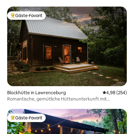
Gäste-Favorit
Beliebter Gäste-Favorit.
Blockhütte in Lawrenceburg
Durchschnittli
4,98 (254)
Romantische, gemütliche Hüttenunterkunft mit
Feuerstelle und Whirlpool
Gäste-Favorit
Beliebter Gäste-Favorit.