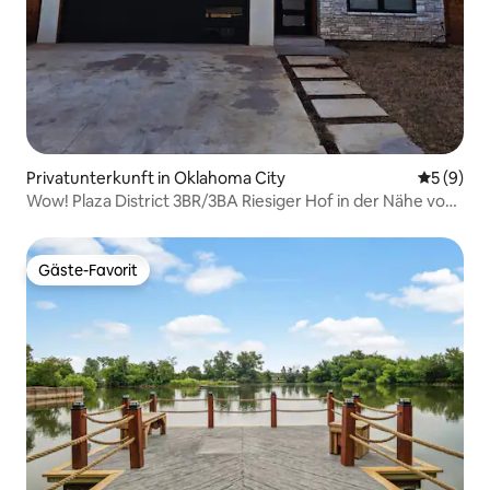
Privatunterkunft in Oklahoma City
Durchschn
5 (9)
Wow! Plaza District 3BR/3BA Riesiger Hof in der Nähe von
Midtown
Gäste-Favorit
Gäste-Favorit