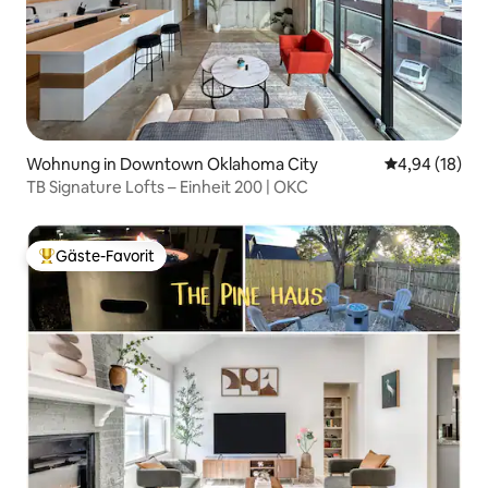
Wohnung in Downtown Oklahoma City
Durchschnitt
4,94 (18)
TB Signature Lofts – Einheit 200 | OKC
Gäste-Favorit
Beliebter Gäste-Favorit.