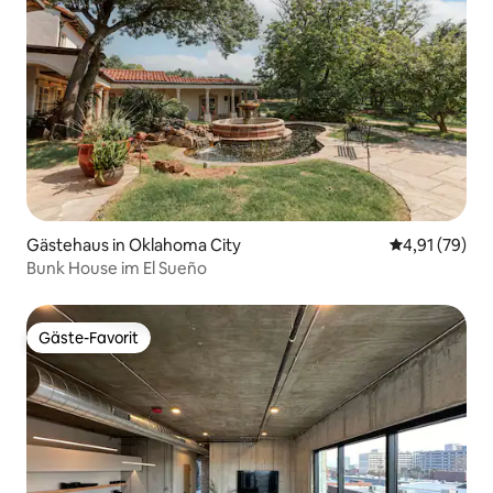
Gästehaus in Oklahoma City
Durchschnitt
4,91 (79)
Bunk House im El Sueño
Gäste-Favorit
Gäste-Favorit