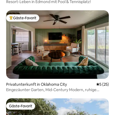
Resort-Leben in Edmond mit Pool & Tennisplatz!
Gäste-Favorit
Beliebter Gäste-Favorit.
Privatunterkunft in Oklahoma City
Durchschn
5 (25)
Eingezäunter Garten, Mid-Century Modern, ruhige
Gegend
Gäste-Favorit
Gäste-Favorit