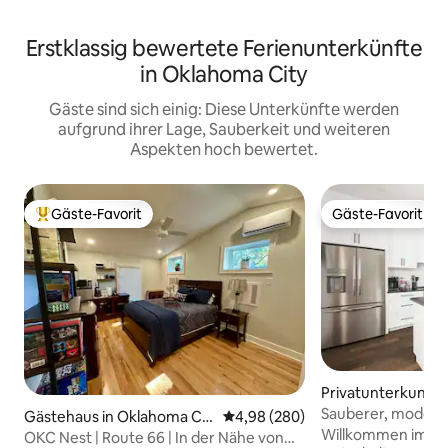
Erstklassig bewertete Ferienunterkünfte
in Oklahoma City
Gäste sind sich einig: Diese Unterkünfte werden
aufgrund ihrer Lage, Sauberkeit und weiteren
Aspekten hoch bewertet.
Gäste-Favorit
Gäste-Favorit
Beliebter Gäste-Favorit.
Gäste-Favorit
Privatunterkunft 
ma City
Sauberer, modern
Gästehaus in Oklahoma Cit
Durchschnittliche Bewertung: 4
4,98 (280)
- Neubau in OKC!
Willkommen im Es
y
OKC Nest | Route 66 | In der Nähe von