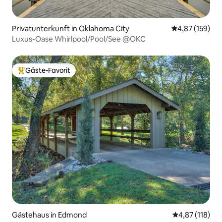
Privatunterkunft in Oklahoma City
Durchschnittl
4,87 (159)
Luxus-Oase Whirlpool/Pool/See @OKC
Gäste-Favorit
Beliebter Gäste-Favorit.
Gästehaus in Edmond
Durchschnittl
4,87 (118)