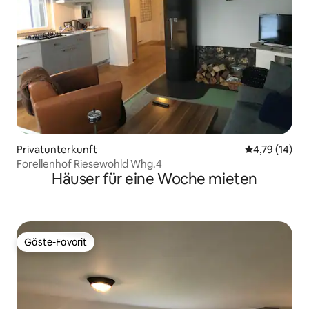
Privatunterkunft
Durchschnitt
4,79 (14)
Forellenhof Riesewohld Whg.4
Häuser für eine Woche mieten
Gäste-Favorit
Gäste-Favorit