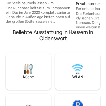
Die Seele baumeln lassen - im
Privatunterkunft
Ferienhaus Lütt Dörp
Eine Ruheoase lädt Sie zum Entspannen
Ferienhaus Ina - 
ein. Das im Jahr 2020 komplett sanierte
Das Ferienhaus lie
Gebäude in Außenlage bietet Ihnen auf
idyllischen Ort W
der großen Südterrasse eine
Nordsee. Der groß
kilometerweite Aussicht auf das
einen weiten Blick
Holländerstädtchen Friedrichstadt.
Beliebte Ausstattung in Häusern in
Westen auf die La
Lassen Sie den Tag mit dem Ausblick auf
Sonnenuntergang a
Oldenswort
einen einzigartigen Sonnenuntergang
Lust auf Trubel b
ausklingen. Erkunden Sie die Gegend bei
Ording, Husum, Tönni
ausgedehnten Radtouren oder einer
Friedrichstadt mit
Abkühlung in der 350 Meter entfernten
Sehenswürdigkeite
Naturbadestelle. Das nahegelegene
Der berühmte Leu
Treenegewässer bietet Ihnen eine
Westerhever steht
Vielzahl an Freizeitmöglichkeiten.
Auf der Terrasse 
könnt ihr den gan
Ruhe genießen.
Küche
WLAN