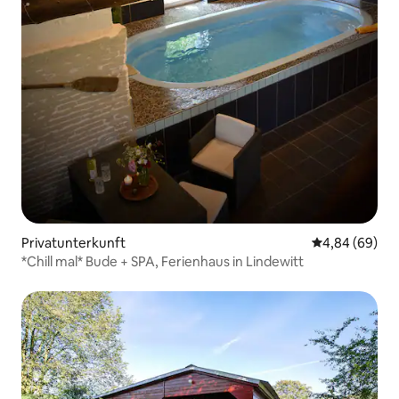
Privatunterkunft
Durchschnittl
4,84 (69)
*Chill mal* Bude + SPA, Ferienhaus in Lindewitt