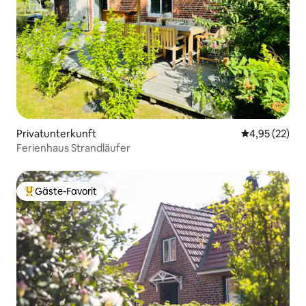
Privatunterkunft
Durchschnitt
4,95 (22)
Ferienhaus Strandläufer
Gäste-Favorit
Beliebter Gäste-Favorit.