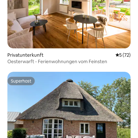
Privatunterkunft
Durchschn
5 (72)
Oesterwarft - Ferienwohnungen vom Feinsten
Superhost
Superhost