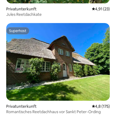
Privatunterkunft
Durchschnitt
4,91 (23)
Jules Reetdachkate
Superhost
Superhost
Privatunterkunft
Durchschnitt
4,8 (175)
Romantisches Reetdachhaus vor Sankt Peter-Ording