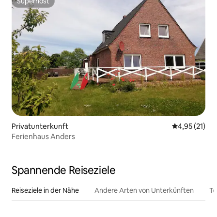
Superhost
Superhost
Privatunterkunft
Durchschnitt
4,95 (21)
Ferienhaus Anders
Spannende Reiseziele
Reiseziele in der Nähe
Andere Arten von Unterkünften
To