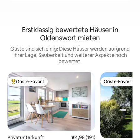
Erstklassig bewertete Häuser in
Oldenswort mieten
Gäste sind sich einig: Diese Häuser werden aufgrund
ihrer Lage, Sauberkeit und weiterer Aspekte hoch
bewertet.
Gäste-Favorit
Gäste-Favorit
Beliebter Gäste-Favorit.
Gäste-Favorit
Privatunterkunft
Durchschnittliche Bewertung: 4
4,98 (191)