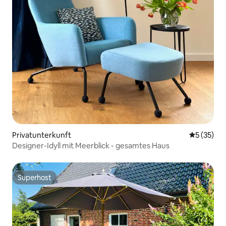
Privatunterkunft
Durchschn
5 (35)
Designer-Idyll mit Meerblick - gesamtes Haus
Superhost
Superhost