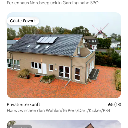
Ferienhaus Nordseeglück in Garding nahe SPO
Gäste-Favorit
Gäste-Favorit
Privatunterkunft
Durchschn
5 (13)
Haus zwischen den Wehlen/16 Pers/Dart/Kicker/PS4