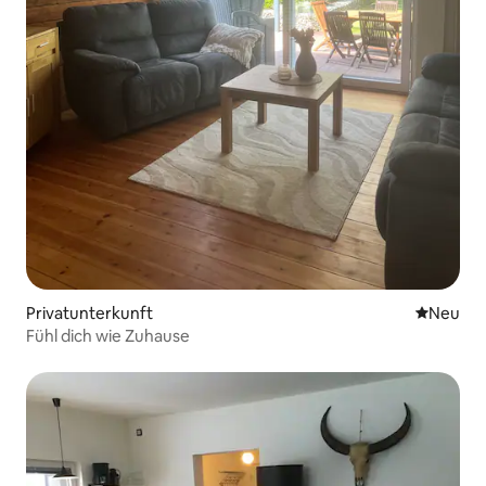
Privatunterkunft
Neue Unt
Neu
Fühl dich wie Zuhause