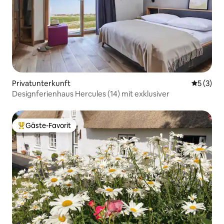
Privatunterkunft
Durchsch
5 (3)
Designferienhaus Hercules (14) mit exklusiver
Gäste-Favorit
Beliebter Gäste-Favorit.