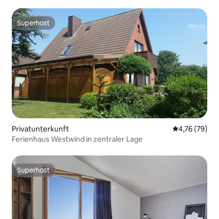
Superhost
Superhost
Privatunterkunft
Durchschnitt
4,76 (79)
Ferienhaus Westwind in zentraler Lage
Superhost
Superhost