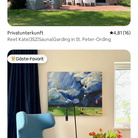
Privatunterkunft
Durchschnitt
4,81 (16)
Reet Kate|3SZ|Sauna|Garding in St. Peter-Ording
Gäste-Favorit
Beliebter Gäste-Favorit.