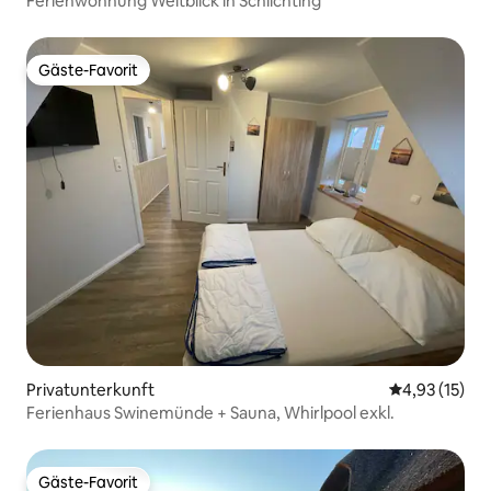
Ferienwohnung Weitblick in Schlichting
Gäste-Favorit
Gäste-Favorit
Privatunterkunft
Durchschnitt
4,93 (15)
Ferienhaus Swinemünde + Sauna, Whirlpool exkl.
Gäste-Favorit