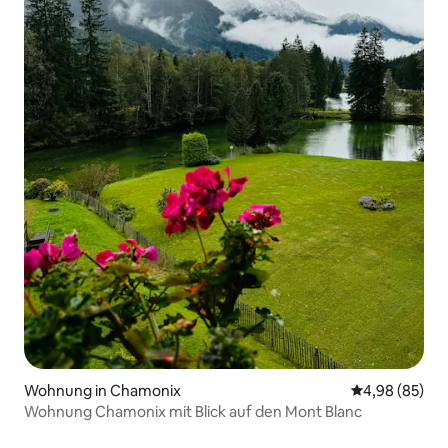
Wohnung in Chamonix
Durchschnittl
4,98 (85)
Wohnung Chamonix mit Blick auf den Mont Blanc