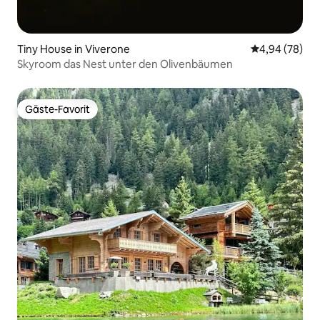
Tiny House in Viverone
Durchschnittl
4,94 (78)
Skyroom das Nest unter den Olivenbäumen
Gäste-Favorit
Gäste-Favorit