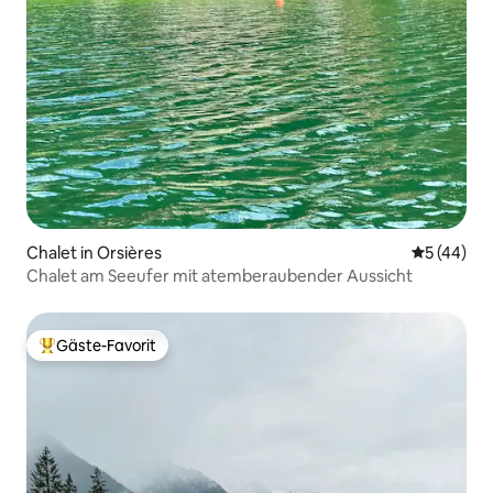
Chalet in Orsières
Durchschni
5 (44)
Chalet am Seeufer mit atemberaubender Aussicht
Gäste-Favorit
Beliebter Gäste-Favorit.