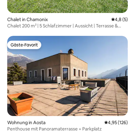
Chalet in Chamonix
Durchschni
4,8 (5)
Chalet 200 m² | 5 Schlafzimmer | Aussicht | Terrasse &
Garten
Gäste-Favorit
Gäste-Favorit
Wohnung in Aosta
Durchschnittl
4,95 (126)
Penthouse mit Panoramaterrasse + Parkplatz