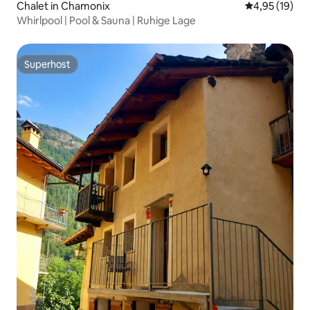
Chalet in Chamonix
Durchschnitt
4,95 (19)
Whirlpool | Pool & Sauna | Ruhige Lage
Superhost
Superhost