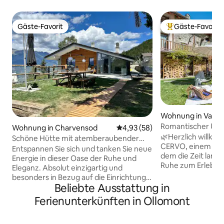
Gäste-Favorit
Gäste-Favorit
Gäste-Favorit
Beliebter Gäste-F
Wohnung in Valpel
Romantischer Urla
Wohnung in Charvensod
Durchschnittliche Bewertung: 
4,93 (58)
Privater Außenbe
🌿Herzlich willk
Schöne Hütte mit atemberaubender
CERVO, einem gem
Aussicht und Sauna
Entspannen Sie sich und tanken Sie neue
dem die Zeit lang
Energie in dieser Oase der Ruhe und
Ruhe zum Erlebnis wird Im He
Eleganz. Absolut einzigartig und
Valpelline, einem
besonders in Bezug auf die Einrichtung,
noch wenig bekan
Beliebte Ausstattung in
die Auswahl der Materialien und die
von der Natur des
Lage. Wunderschöne Wohnung in
Ferienunterkünften in Ollomont
endlich abschalte
einem Chalet in den Alpen des Aostatals
Freude an den ei
Ein bis ins kleinste Detail ausgestatteter
wiederentdecken. Der privat