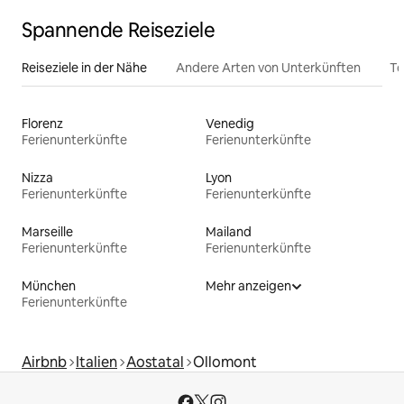
Spannende Reiseziele
Reiseziele in der Nähe
Andere Arten von Unterkünften
To
Florenz
Venedig
Ferienunterkünfte
Ferienunterkünfte
Nizza
Lyon
Ferienunterkünfte
Ferienunterkünfte
Marseille
Mailand
Ferienunterkünfte
Ferienunterkünfte
München
Mehr anzeigen
Ferienunterkünfte
Airbnb
Italien
Aostatal
Ollomont