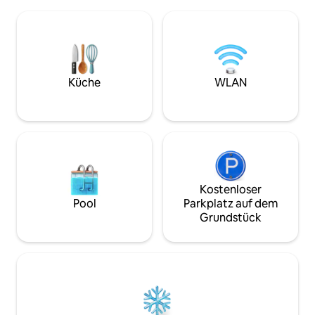
Wohnbereich, drei komfortable
Außenbereich, der
Schlafzimmer, zwei Badezimmer und
Genießen eines K
Außenbereiche, die sowohl für den
eines guten Buche
Sommer, wo Sie herrliche Aperitifs und
zusammen mit de
Grillabende mit Blick auf die Alpen
Momenten im Freie
genießen können, als auch für den
unvergessliche Er
Schnee im Winter geeignet sind. Private
Küche
WLAN
Außensauna + 150 €
Kostenloser
Pool
Parkplatz auf dem
Grundstück