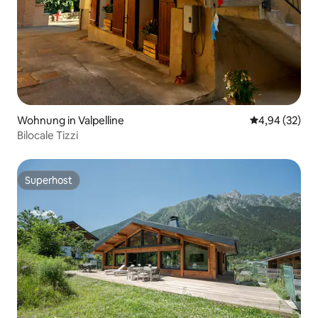
Wohnung in Valpelline
Durchschnittl
4,94 (32)
Bilocale Tizzi
Superhost
Superhost