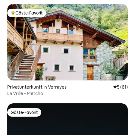
Gäste-Favorit
Beliebter Gäste-Favorit.
Privatunterkunft in Verrayes
Durchschn
5 (61)
La Vrille - Metcho
Gäste-Favorit
Gäste-Favorit