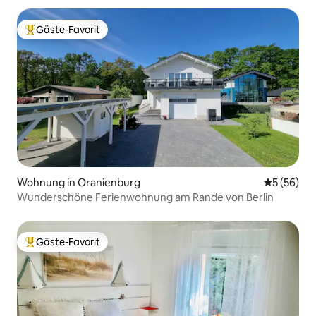
Gäste-Favorit
Beliebter Gäste-Favorit.
Wohnung in Oranienburg
Durchschni
5 (56)
Wunderschöne Ferienwohnung am Rande von Berlin
Gäste-Favorit
Beliebter Gäste-Favorit.