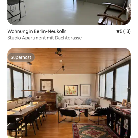
Wohnung in Berlin-Neukölln
Durchschn
5 (13)
Studio Apartment mit Dachterasse
Superhost
Superhost