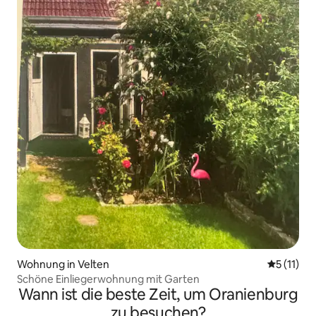
Wohnung in Velten
Durchschn
5 (11)
Schöne Einliegerwohnung mit Garten
Wann ist die beste Zeit, um Oranienburg
zu besuchen?