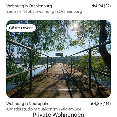
Wohnung in Oranienburg
Durchschnittl
4,94 (32)
Zentrale Neubauwohnung in Oranienburg
Gäste-Favorit
Gäste-Favorit
Wohnung in Neuruppin
Durchschnittl
4,89 (114)
Künstlerstudio mit Balkon im Wald am See
Private Wohnungen