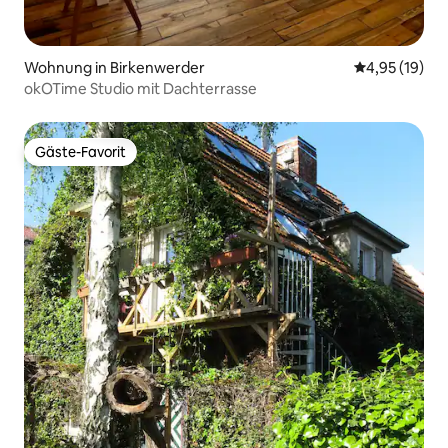
Wohnung in Birkenwerder
Durchschnitt
4,95 (19)
okOTime Studio mit Dachterrasse
Gäste-Favorit
Gäste-Favorit