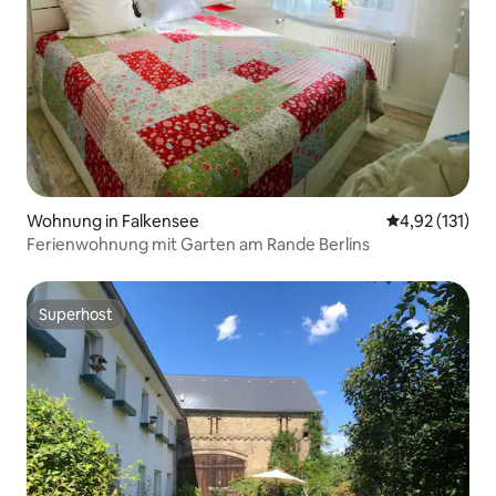
Wohnung in Falkensee
Durchschnittl
4,92 (131)
Ferienwohnung mit Garten am Rande Berlins
Superhost
Superhost