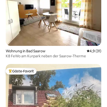
Wohnung in Bad Saarow
Durchschnit
4,9 (31)
K8 FeWo am Kurpark neben der Saarow-Therme
Gäste-Favorit
Beliebter Gäste-Favorit.