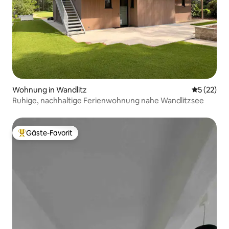
Wohnung in Wandlitz
Durchschn
5 (22)
Ruhige, nachhaltige Ferienwohnung nahe Wandlitzsee
Gäste-Favorit
Beliebter Gäste-Favorit.