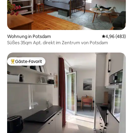
Wohnung in Potsdam
Durchschnittli
4,96 (483)
Süßes 35qm Apt. direkt im Zentrum von Potsdam
Gäste-Favorit
Beliebter Gäste-Favorit.