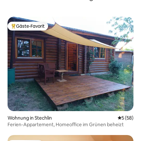
Gäste-Favorit
Beliebter Gäste-Favorit.
Wohnung in Stechlin
Durchschni
5 (58)
Ferien-Appartement, Homeoffice im Grünen beheizt