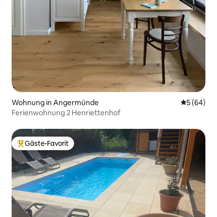
Wohnung in Angermünde
Durchschni
5 (64)
Ferienwohnung 2 Henriettenhof
Gäste-Favorit
Beliebter Gäste-Favorit.