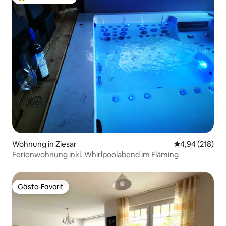
Beliebter Gäste-Favorit.
Wohnung in Ziesar
Durchschnittli
4,94 (218)
Ferienwohnung inkl. Whirlpoolabend im Fläming
Gäste-Favorit
Gäste-Favorit