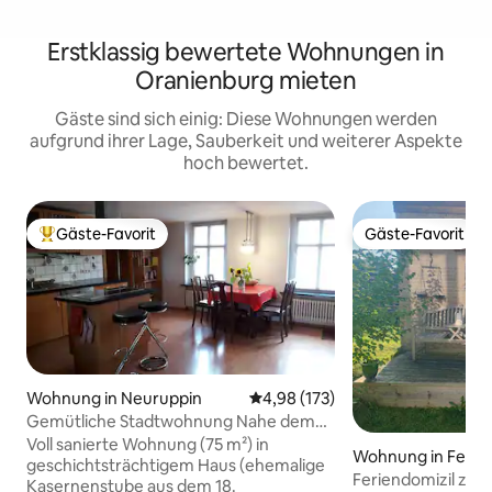
Erstklassig bewertete Wohnungen in
Oranienburg mieten
Gäste sind sich einig: Diese Wohnungen werden
aufgrund ihrer Lage, Sauberkeit und weiterer Aspekte
hoch bewertet.
Gäste-Favorit
Gäste-Favorit
Beliebter Gäste-Favorit.
Gäste-Favorit
Wohnung in Neuruppin
Durchschnittliche Bewertung: 4
4,98 (173)
Gemütliche Stadtwohnung Nahe dem
Neuruppiner See
Voll sanierte Wohnung (75 m²) in
Wohnung in Fehrbe
geschichtsträchtigem Haus (ehemalige
Feriendomizil zwi
Kasernenstube aus dem 18.