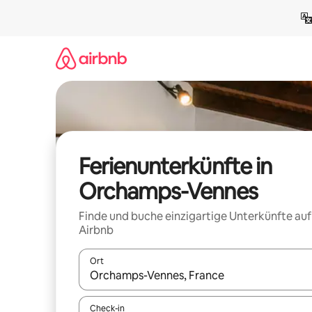
Zu
Inhalten
springen
Ferienunterkünfte in
Orchamps-Vennes
Finde und buche einzigartige Unterkünfte auf
Airbnb
Ort
Wenn Ergebnisse verfügbar sind, navigiere mit d
Check-in