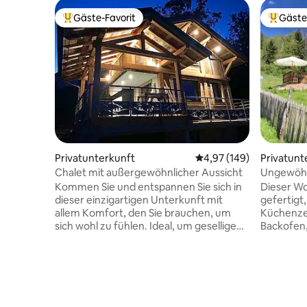
Gäste-Favorit
Gäste
Beliebter Gäste-Favorit.
Beliebte
Privatunterkunft
Durchschnittliche Bewe
4,97 (149)
Privatunt
Chalet mit außergewöhnlicher Aussicht
Ungewöhnl
Unterkun
Kommen Sie und entspannen Sie sich in
Dieser W
dieser einzigartigen Unterkunft mit
gefertigt,
allem Komfort, den Sie brauchen, um
Küchenzei
sich wohl zu fühlen. Ideal, um gesellige
Backofen
Momente mit der Familie oder mit
Kaffeemas
Freunden zu verbringen. Mit einem
cm groß. 
atemberaubenden Blick auf die Schweiz,
Handtüch
ermöglicht dieses Chalet, eine
Wohnwagen
Landschaft mit vielen Höhen und Tiefen
mit Dusc
während der Mahlzeiten zu betrachten.
ausgestat