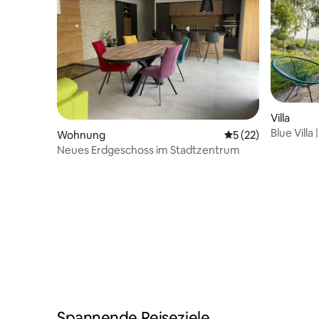
Villa
Blue Villa
Wohnung
Durchschnittliche 
5 (22)
Neues Erdgeschoss im Stadtzentrum
Spannende Reiseziele