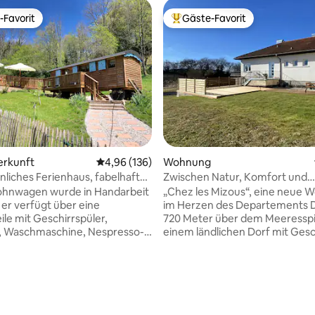
-Favorit
Gäste-Favorit
r Gäste-Favorit.
Beliebter Gäste-Favorit.
rtung: 4,97 von 5, 149 Bewertungen
erkunft
Durchschnittliche Bewertung: 4,96 von 5, 1
4,96 (136)
Wohnung
iches Ferienhaus, fabelhafte
Zwischen Natur, Komfort und
ft
Gelassenheit: Chez les Misou
ohnwagen wurde in Handarbeit
„Chez les Mizous“, eine neue
 er verfügt über eine
im Herzen des Departements 
le mit Geschirrspüler,
720 Meter über dem Meeresspie
, Waschmaschine, Nespresso-
einem ländlichen Dorf mit Ges
chine. Das Bett ist 140 x 190
und Nahversorgung. Diese Unt
Wir stellen Bettwäsche und
ist ideal, um neue Energie zu t
er zur Verfügung. Der
ermöglicht es Ihnen, die ganze
 ist mit einem kleinen Bad
Schönheit des Jura-Massivs un
he, WC und Waschbecken
Sehenswürdigkeiten zu entdec
tet. Alle Annehmlichkeiten, um
inmitten von Natur, Wanderun