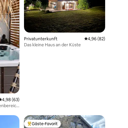
44 Bewertungen
Privatunterkunft
Durchschnittliche Be
4,96 (82)
Das kleine Haus an der Küste
Durchschnittliche Bewertung: 4,98 von 5, 63 Bewertungen
4,98 (63)
enbereich
Gäste-Favorit
Beliebter Gäste-Favorit.