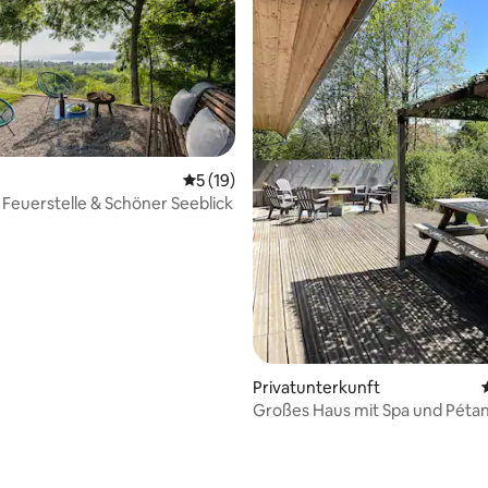
Durchschnittliche Bewertung: 5 von 5, 
5 (19)
 | Feuerstelle & Schöner Seeblick
Bewertung: 5 von 5, 22 Bewertungen
Privatunterkunft
Großes Haus mit Spa und Pétan
Pers.