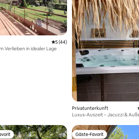
Durchschnittliche Bewertung: 5 von 5, 
5 (44)
m Verlieben in idealer Lage
ertung: 4,97 von 5, 36 Bewertungen
Privatunterkunft
Luxus-Auszeit – Jacuzzi & Auß
in Besançon-Cras
vorit
Gäste-Favorit
vorit
Gäste-Favorit