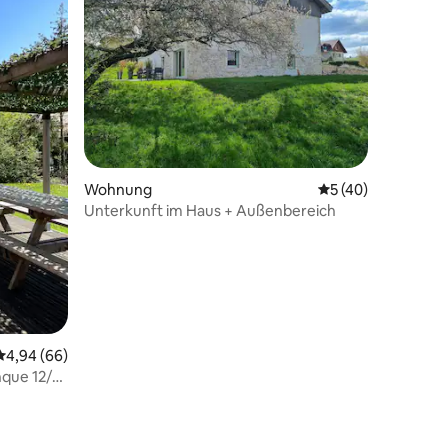
19 Bewertungen
Wohnung
Durchschnittliche
5 (40)
Unterkunft im Haus + Außenbereich
Durchschnittliche Bewertung: 4,94 von 5, 66 Bewertungen
4,94 (66)
que 12/14