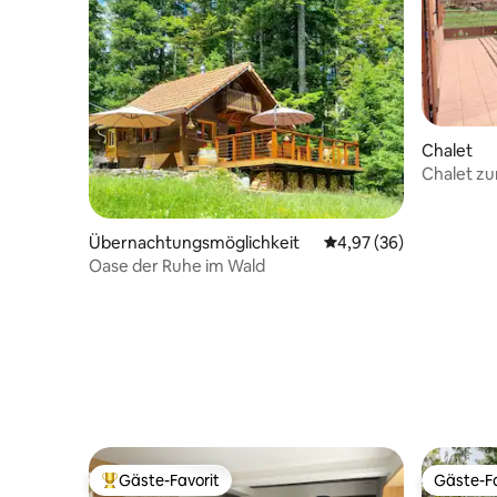
Chalet
Chalet zu
Übernachtungsmöglichkeit
Durchschnittliche Bew
4,97 (36)
Oase der Ruhe im Wald
Gäste-Favorit
Gäste-Fa
Beliebter Gäste-Favorit.
Gäste-Fa