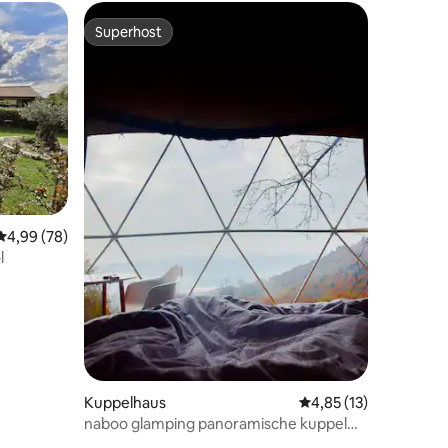
Superhost
Superhost
38 Bewertungen
Durchschnittliche Bewertung: 4,99 von 5, 78 Bewertungen
4,99 (78)
l
Kuppelhaus
Durchschnittliche Be
4,85 (13)
naboo glamping panoramische kuppel
über dem tal