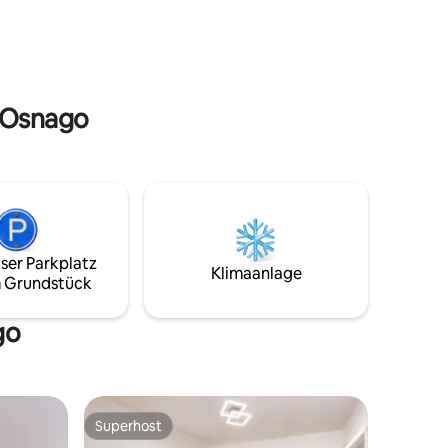
 den
genießen. Die Villa Lucini wurde zu den
10 faszinierendsten Villen in der Gegend
r Nähe,
gezählt (Suche: LECCOTODAY – „10 ville
n der
della provincia di Lecco“).
n Osnago
ser Parkplatz
Klimaanlage
 Grundstück
go
Superhost
Superhost