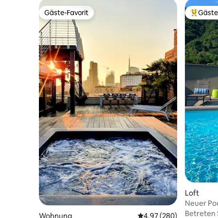
Gäste-Favorit
Gäste
Gäste-Favorit
Beliebte
Loft
Neuer Poo
Betreten 
Wohnung
Durchschnittliche Bewe
4,97 (280)