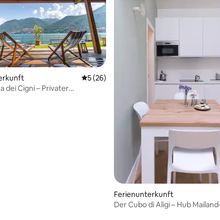
erkunft
Durchschnittliche Bewertung: 5 von 5, 
5 (26)
 dei Cigni – Privater
ertung: 4,93 von 5, 69 Bewertungen
ng
Ferienunterkunft
Der Cubo di Aligi – Hub Maila
Bergamo