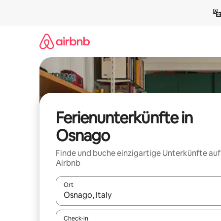
Zu
Inhalten
springen
Ferienunterkünfte in
Osnago
Finde und buche einzigartige Unterkünfte auf
Airbnb
Ort
Wenn Ergebnisse verfügbar sind, navigiere mit d
Check-in