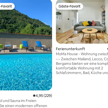
-Favorit
Gäste-Favorit
r Gäste-Favorit.
Gäste-Favorit
Ferienunterkunft
MoMa House - Wohnung zwisc
und Mailand
--- Zwischen Mailand, Lecco, Como und
Bergamo bieten wir eine kompl
komfortable Wohnung mit 2
Schlafzimmern, Bad, Küche un
Wohnzimmer mit allem Komfor
WLAN. Ideal für Reisende und
Geschäftsreisen. Ruhige und g
bediente Gegend, mit Blick auf
Durchschnittliche Bewertung: 4,95 von 5, 2
4,95 (229)
Garten. Die Fortbewegung mi
Auto ist bequemer, aber der B
l und Sauna im Freien
der zu Fuß in 15 Minuten erreich
Sie einen modernen offenen
rtung: 4,97 von 5, 280 Bewertungen