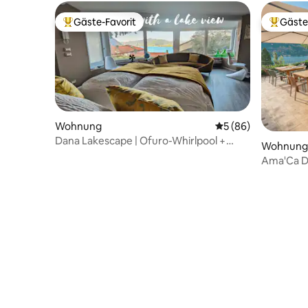
Gäste-Favorit
Gäste
Beliebter Gäste-Favorit.
Beliebte
Wohnung
Durchschnittliche 
5 (86)
Dana Lakescape | Ofuro-Whirlpool +
Wohnung
Garten | Blevio
Ama'Ca Du