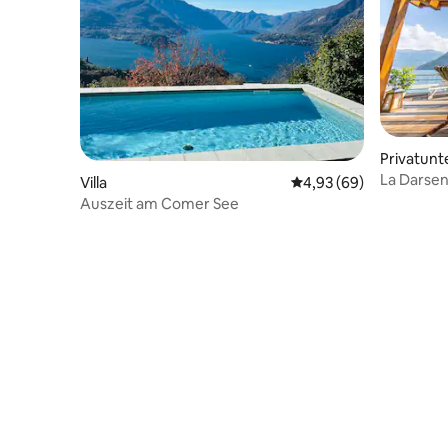
Privatunt
La Darsena
Villa
Durchschnittliche Bew
4,93 (69)
Seezuga
Auszeit am Comer See