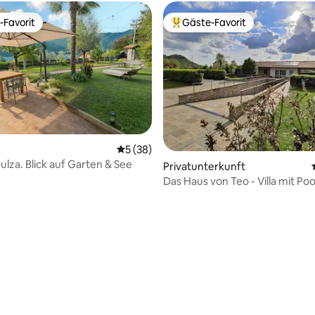
-Favorit
Gäste-Favorit
r Gäste-Favorit.
Beliebter Gäste-Favorit.
Bewertung: 5 von 5, 86 Bewertungen
Durchschnittliche Bewertung: 5 von 5, 
5 (38)
lza. Blick auf Garten & See
Privatunterkunft
Das Haus von Teo - Villa mit Poo