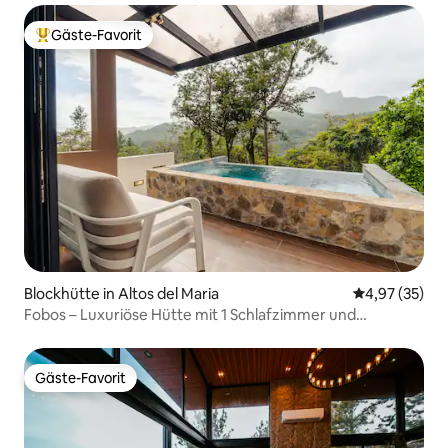
Gäste-Favorit
Beliebter Gäste-Favorit.
Blockhütte in Altos del Maria
Durchschnitt
4,97 (35)
Fobos – Luxuriöse Hütte mit 1 Schlafzimmer und
beheiztem Pool
Gäste-Favorit
Gäste-Favorit