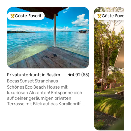
Gäste-Favorit
Gäste-Favorit
Beliebter Gäste-Favorit.
Beliebter Gäste-F
Privatunterkunft in Bastimen
Durchschnittliche Bewertung: 
4,92 (65)
tos Island
Bocas Sunset Strandhaus
Schönes Eco Beach House mit
luxuriösen Akzenten! Entspanne dich
auf deiner geräumigen privaten
Terrasse mit Blick auf das Korallenriff.
Schnorchle direkt vom Dock oder
springe von deiner Cabana am Strand ins
warme Wasser. Lass dich von den
lebhaften Sonnenuntergängen vor dem