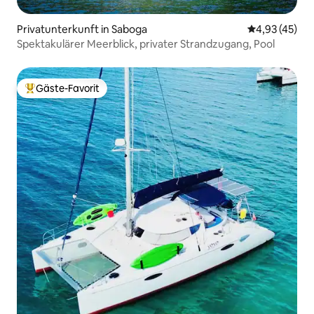
Privatunterkunft in Saboga
Durchschnitt
4,93 (45)
Spektakulärer Meerblick, privater Strandzugang, Pool
Gäste-Favorit
Beliebter Gäste-Favorit.