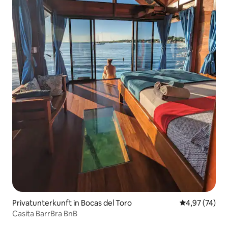
Privatunterkunft in Bocas del Toro
Durchschnitt
4,97 (74)
Casita BarrBra BnB