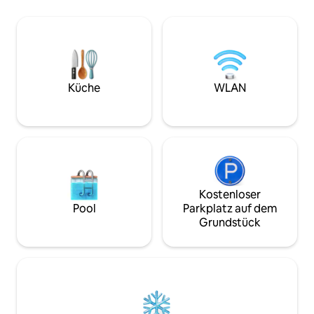
games lounge and private basketball
chef’s kitchen. Swi
court. Complete with a boathouse suite
relax with Starlin
and separate guest apartment, this is a
charging, canoe, k
refined waterfront escape designed for
paddle boat. Perfec
exceptional group stays.
Küche
WLAN
Kostenloser
Pool
Parkplatz auf dem
Grundstück