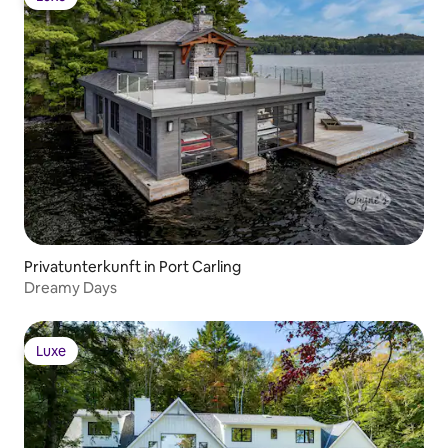
Luxe
Privatunterkunft in Port Carling
Dreamy Days
Luxe
Luxe