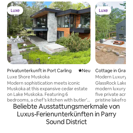
Luxe
Luxe
Luxe
Luxe
Privatunterkunft in Port Carling
Neue Unterkunft
Neu
Cottage in Grave
Luxe Shore Muskoka
Modern Luxury Cot
Tub, Lakefront
Modern sophistication meets iconic
GlassRock LakeHous
Muskoka at this expansive cedar estate
modern luxury Mus
on Lake Muskoka. Featuring 6
five private acres 
bedrooms, a chef’s kitchen with butler’s
pristine lakefront.
Beliebte Ausstattungsmerkmale von
pantry, and impeccably designed
ritual, and quiet 
gathering spaces, the home offers a
striking architec
Luxus-Ferienunterkünften in Parry
seamless blend of style and comfort.
comfort. Enjoy a 
Sound District
Indulge in the Himalayan salt sauna,
dock, weed-free d
unwind in the hot tub, or enjoy the
tub, outdoor showe