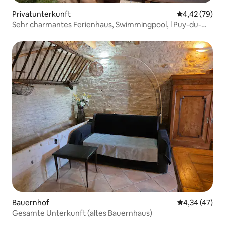
Privatunterkunft
Durchschnittl
4,42 (79)
Sehr charmantes Ferienhaus, Swimmingpool, l Puy-du-
Fou
Bauernhof
Durchschnitt
4,34 (47)
Gesamte Unterkunft (altes Bauernhaus)