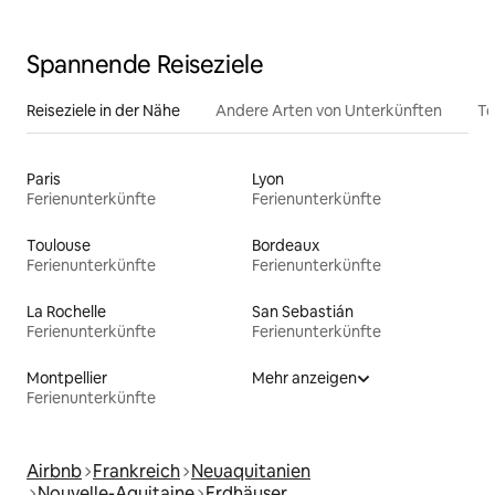
Spannende Reiseziele
Reiseziele in der Nähe
Andere Arten von Unterkünften
To
Paris
Lyon
Ferienunterkünfte
Ferienunterkünfte
Toulouse
Bordeaux
Ferienunterkünfte
Ferienunterkünfte
La Rochelle
San Sebastián
Ferienunterkünfte
Ferienunterkünfte
Montpellier
Mehr anzeigen
Ferienunterkünfte
Airbnb
Frankreich
Neuaquitanien
Nouvelle-Aquitaine
Erdhäuser