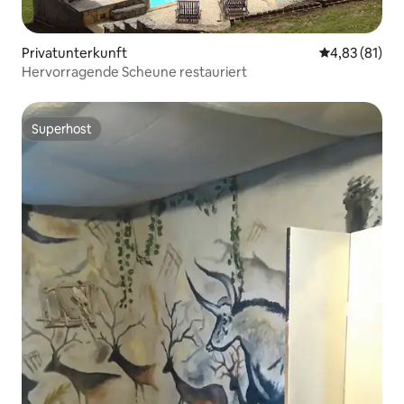
Privatunterkunft
Durchschnitt
4,83 (81)
Hervorragende Scheune restauriert
Superhost
Superhost