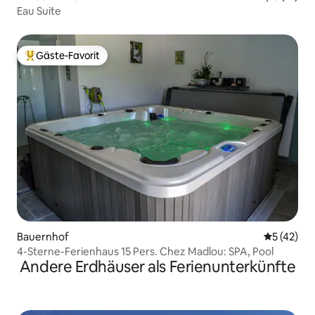
Eau Suite
Gäste-Favorit
Beliebter Gäste-Favorit.
Bauernhof
Durchschn
5 (42)
4-Sterne-Ferienhaus 15 Pers. Chez Madlou: SPA, Pool
Andere Erdhäuser als Ferienunterkünfte