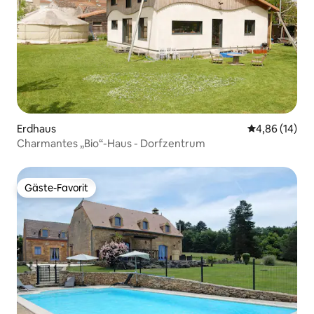
Erdhaus
Durchschnitt
4,86 (14)
Charmantes „Bio“-Haus - Dorfzentrum
Gäste-Favorit
Gäste-Favorit