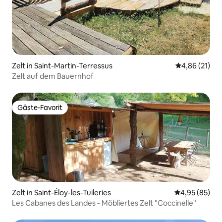
Zelt in Saint-Martin-Terressus
Durchschnitt
4,86 (21)
Zelt auf dem Bauernhof
Gäste-Favorit
Gäste-Favorit
Zelt in Saint-Éloy-les-Tuileries
Durchschnittl
4,95 (85)
Les Cabanes des Landes - Möbliertes Zelt "Coccinelle"