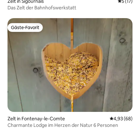
Zelt in Sigournais
Durchschn
5 (17)
Das Zelt der Bahnhofswerkstatt
Gäste-Favorit
Gäste-Favorit
Zelt in Fontenay-le-Comte
Durchschnittl
4,93 (68)
Charmante Lodge im Herzen der Natur 6 Personen