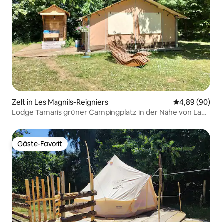
Zelt in Les Magnils-Reigniers
Durchschnittl
4,89 (90)
Lodge Tamaris grüner Campingplatz in der Nähe von La
Tranche S/Mer
Gäste-Favorit
Gäste-Favorit