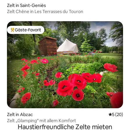
Zelt in Saint-Geniès
Zelt Chêne in Les Terrasses du Touron
Gäste-Favorit
Beliebter Gäste-Favorit.
Zelt in Abzac
Durchschni
5 (20)
Zelt „Glamping“ mit allem Komfort
Haustierfreundliche Zelte mieten