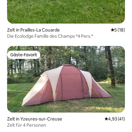
Zelt in Prailles-La Couarde
Durchschn
5 (18)
Die Ecolodge Famille des Champs *4 Pers.*
Gäste-Favorit
Gäste-Favorit
Zelt in Yzeures-sur-Creuse
Durchschnitt
4,93 (41)
Zelt für 4 Personen