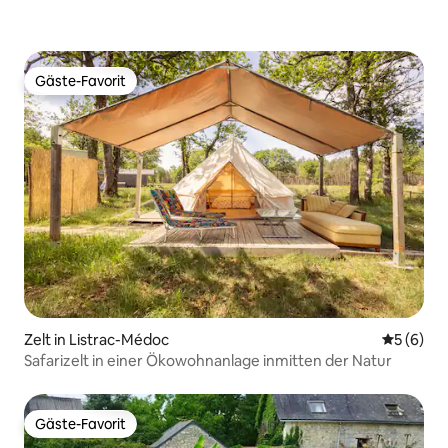
Gäste-Favorit
Gäste-Favorit
Zelt in Listrac-Médoc
Durchschn
5 (6)
Safarizelt in einer Ökowohnanlage inmitten der Natur
Gäste-Favorit
Gäste-Favorit