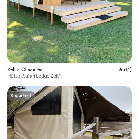
Zelt in Chazelles
Durchsch
5 (4)
Hütte „Safari Lodge Zelt“
Superhost
Superhost