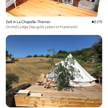
Zelt in La Chapelle-Thémer
Durchschn
5 (11)
Orchid Lodge Das gute Leben in Frankreich