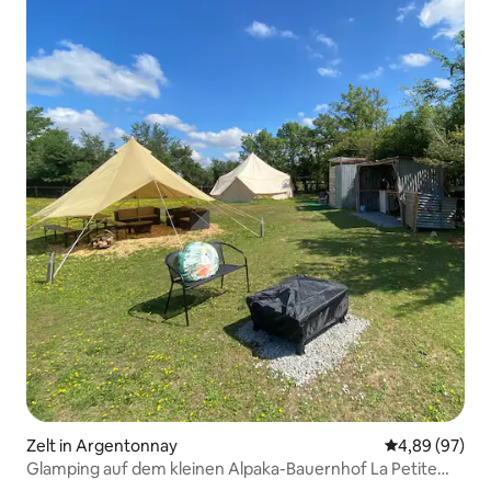
Zelt in Argentonnay
Durchschnittl
4,89 (97)
Glamping auf dem kleinen Alpaka-Bauernhof La Petite
Ferme d'Alpagas Sanzay