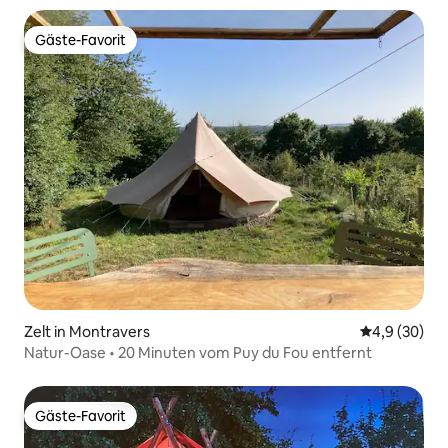
Gäste-Favorit
Gäste-Favorit
Zelt in Montravers
Durchschnitt
4,9 (30)
Natur-Oase • 20 Minuten vom Puy du Fou entfernt
Gäste-Favorit
Gäste-Favorit