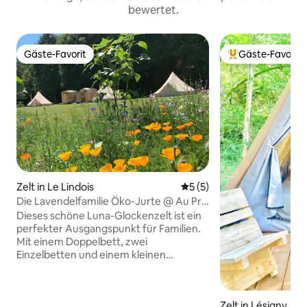
bewertet.
Gäste-Favorit
Gäste-Favorit
Gäste-Favorit
Beliebter Gäste-F
Zelt in Le Lindois
Durchschnittliche Bewertu
5 (5)
Die Lavendelfamilie Öko-Jurte @ Au Pré
Fleuri
Dieses schöne Luna-Glockenzelt ist ein
perfekter Ausgangspunkt für Familien.
Mit einem Doppelbett, zwei
Einzelbetten und einem kleinen
Sitzbereich vermittelt die höhere
Kopffreiheit ein geräumiges, aber
gemütliches Gefühl. Jedes Zelt ist mit
Zelt in Lésigny
Bettwäsche aus 100 % Baumwolle,