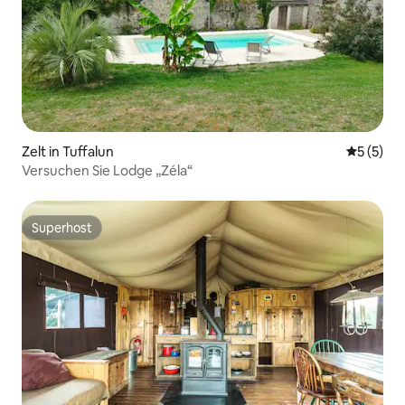
Zelt in Tuffalun
Durchsch
5 (5)
Versuchen Sie Lodge „Zéla“
Superhost
Superhost