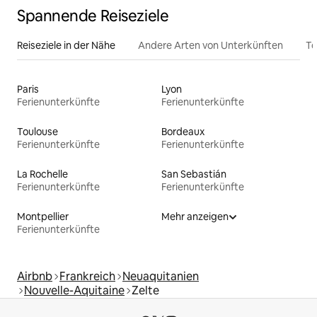
Spannende Reiseziele
Reiseziele in der Nähe
Andere Arten von Unterkünften
To
Paris
Lyon
Ferienunterkünfte
Ferienunterkünfte
Toulouse
Bordeaux
Ferienunterkünfte
Ferienunterkünfte
La Rochelle
San Sebastián
Ferienunterkünfte
Ferienunterkünfte
Montpellier
Mehr anzeigen
Ferienunterkünfte
Airbnb
Frankreich
Neuaquitanien
Nouvelle-Aquitaine
Zelte