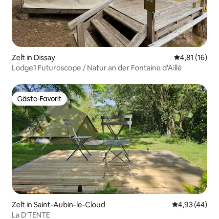
Zelt in Dissay
Durchschnitt
4,81 (16)
Lodge1 Futuroscope / Natur an der Fontaine d'Aillé
Gäste-Favorit
Gäste-Favorit
Zelt in Saint-Aubin-le-Cloud
Durchschnittl
4,93 (44)
La D'TENTE