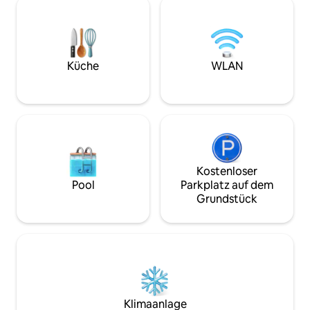
Monaco, 6 Minuten
Die Lage kann nicht besser sein –
Promenade des Ang
Strände, La Promenade, die Altstadt und
Flughafen-Straße
alle Annehmlichkeiten sind nur 5
Antibes und 30 M
Gehminuten entfernt. Die Unterkunft
entfernt. Der rich
ist vom Flughafen mit der
Küche
WLAN
d'Azur zu entdeck
Straßenbahnlinie 2 erreichbar.
Kostenloser
Pool
Parkplatz auf dem
Grundstück
Klimaanlage