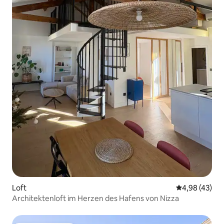
Loft
Durchschnittl
4,98 (43)
Architektenloft im Herzen des Hafens von Nizza