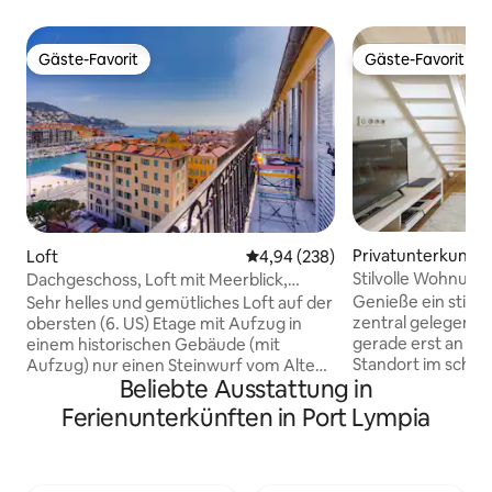
Gäste-Favorit
Gäste-Favorit
Gäste-Favorit
Gäste-Favorit
Privatunterkunft
Loft
Durchschnittliche Bewertung: 4
4,94 (238)
Stilvolle Wohnung 
Dachgeschoss, Loft mit Meerblick,
Meerblick
Balkon über dem alten Hafen
Genieße ein stilvol
Sehr helles und gemütliches Loft auf der
zentral gelegenen
obersten (6. US) Etage mit Aufzug in
gerade erst an ei
einem historischen Gebäude (mit
Standort im schön
Aufzug) nur einen Steinwurf vom Alten
Beliebte Ausstattung in
der gefragtesten 
Hafen entfernt. Die Unterkunft ist nach
renoviert wurde. Kinderfreundlich.
Osten ausgerichtet und bietet einen
Ferienunterkünften in Port Lympia
Entfernungen: in 
freien Blick auf den Alten Hafen, das Cap
Attraktion der Ge
de Nice und das Meer, den du von der
schönen Bucht La 
Terrasse, dem Sofa, dem Esstisch oder
nach Villefrenche
sogar deinem Bett aus genießen kannst.