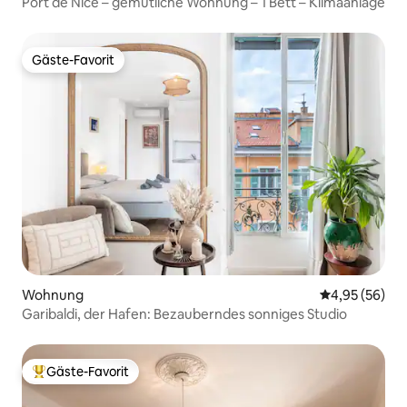
Port de Nice – gemütliche Wohnung – 1 Bett – Klimaanlage
Gäste-Favorit
Gäste-Favorit
Wohnung
Durchschnittl
4,95 (56)
Garibaldi, der Hafen: Bezauberndes sonniges Studio
Gäste-Favorit
Beliebter Gäste-Favorit.