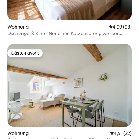
Wohnung
Durchschnittl
4,99 (93)
Dschungel & Kino • Nur einen Katzensprung von der
Straßenbahn entfernt • Klimaanlage
Gäste-Favorit
Gäste-Favorit
Wohnung
Durchschnitt
4,91 (22)