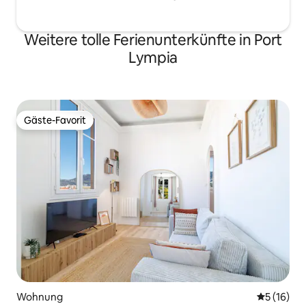
Weitere tolle Ferienunterkünfte in Port
Lympia
Gäste-Favorit
Gäste-Favorit
Wohnung
Durchschn
5 (16)