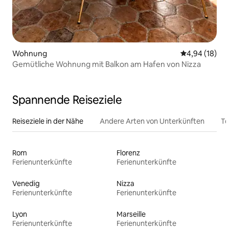
Wohnung
Durchschnitt
4,94 (18)
Gemütliche Wohnung mit Balkon am Hafen von Nizza
Spannende Reiseziele
Reiseziele in der Nähe
Andere Arten von Unterkünften
To
Rom
Florenz
Ferienunterkünfte
Ferienunterkünfte
Venedig
Nizza
Ferienunterkünfte
Ferienunterkünfte
Lyon
Marseille
Ferienunterkünfte
Ferienunterkünfte