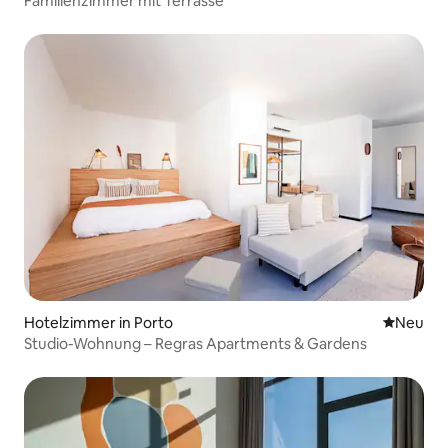
Familienzimmer mit Terrasse
Hotelzimmer in Porto
Neue Unt
Neu
Studio-Wohnung – Regras Apartments & Gardens