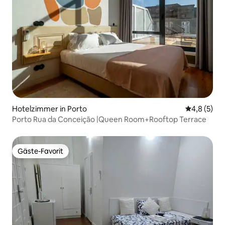
Hotelzimmer in Porto
Durchschni
4,8 (5)
Porto Rua da Conceição |Queen Room+Rooftop Terrace
Gäste-Favorit
Gäste-Favorit