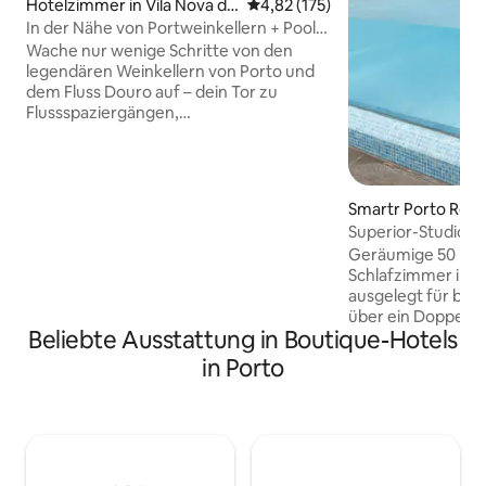
Hotelzimmer in Vila Nova de
Durchschnittliche Bewertung: 4
4,82 (175)
Gaia
In der Nähe von Portweinkellern + Pool.
Restaurant. Spa.
Wache nur wenige Schritte von den
legendären Weinkellern von Porto und
dem Fluss Douro auf – dein Tor zu
Flussspaziergängen,
Portweinverkostungen und
Stadtansichten. Entspanne dich im
Innenpool der Gaia Residence, tanke im
Fitnessstudio neue Energie oder
Smartr Porto Reis 
verwöhne dich im ruhigen Spa. Wenn
Superior-Studio
der Hunger zuschlägt, genießen Sie
Geräumige 50 m² 
portugiesische Aromen im hauseigenen
Schlafzimmer im H
Restaurant – Sie müssen das Gebäude
ausgelegt für bis 
nicht verlassen. Mit schnellem WLAN,
über ein Doppelbe
Klimaanlage und sicheren Parkplätzen
Beliebte Ausstattung in Boutique-Hotels
Schlafsofas, ein
vor Ort ist es ein stressfreier,
und eine voll aus
erlebnisorientierter Aufenthalt im
in Porto
Mikrowelle, Geschi
Herzen von Vila Nova de Gaia.
Trockner und mehr
dank Klimaanlage,
kostenfreiem WLA
und einer privaten
Familien oder Gru