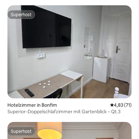
Superhost
Superhost
Hotelzimmer in Bonfim
Durchschnitt
4,83 (71)
Superior-Doppelschlafzimmer mit Gartenblick – Qt.3
Superhost
Superhost