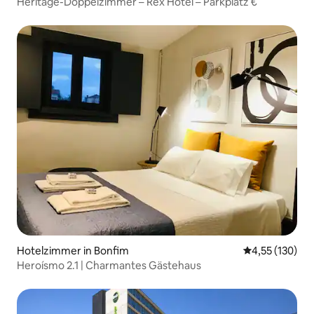
Heritage-Doppelzimmer – Rex Hotel – Parkplatz €
Hotelzimmer in Bonfim
Durchschnittl
4,55 (130)
Heroísmo 2.1 | Charmantes Gästehaus