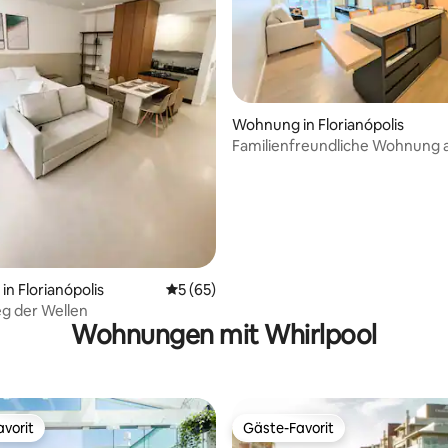
Bewertung: 5 von 5, 20 Bewertungen
Wohnung in Florianópolis
Familienfreundliche Wohnung 
Tatami-Zimmer
n Florianópolis
Durchschnittliche Bewertung: 5 von 5, 
5 (65)
g der Wellen
Wohnungen mit Whirlpool
vorit
Gäste-Favorit
vorit
Gäste-Favorit