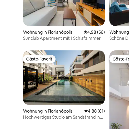
Wohnung in Florianópolis
Durchschnittliche Bew
4,98 (56)
Wohnung i
Sunclub Apartment mit 1 Schlafzimmer
Schöne D
Jacuzzi u
Gäste-Favorit
Gäste-Fa
Gäste-Favorit
Gäste-Fa
Wohnung in Florianópolis
Durchschnittliche Bew
4,88 (81)
Hochwertiges Studio am Sandstrand in
Floripa IRB205