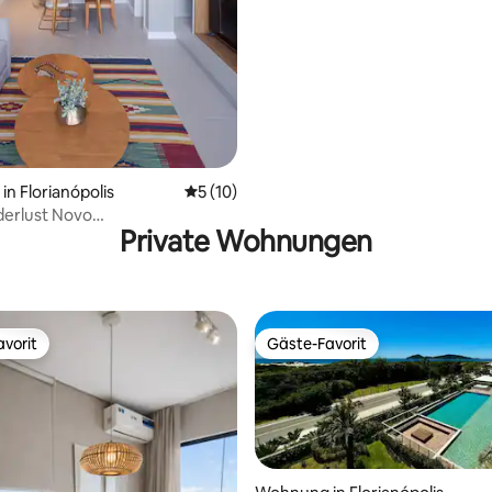
n Florianópolis
Durchschnittliche Bewertung: 5 von 5, 
5 (10)
derlust Novo
Private Wohnungen
|Pool|Garage
vorit
Gäste-Favorit
vorit
Gäste-Favorit