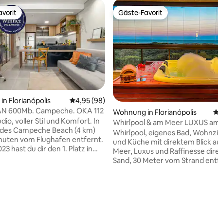
vorit
Gäste-Favorit
vorit
Gäste-Favorit
n Florianópolis
Durchschnittliche Bewertung: 4,95 von 5, 
4,95 (98)
N 600Mb. Campeche. OKA 112
Wohnung in Florianópolis
D
io, voller Stil und Komfort. In
Whirlpool & am Meer LUXUS am
 des Campeche Beach (4 km)
Suiten
Whirlpool, eigenes Bad, Wohn
nuten vom Flughafen entfernt.
und Küche mit direktem Blick a
23 hast du dir den 1. Platz in
Meer, Luxus und Raffinesse dir
orie „Best Design
Sand, 30 Meter vom Strand ent
erkunft“ verdient (Foto-Cover-
neue Wohnung mit 200 Quadra
) Das Studio befindet sich im
500-Mbit/s-WLAN, Holzböden,
ock des Torre Lua. Im Keller
Klimaanlage in allen Zimmern, p
rtung: 4,89 von 5, 140 Bewertungen
sich überdacht und es gibt
beheizter Whirlpool/Hydromas
 Parkplätze. Der Pool ist
dem Balkon, großer Wohnbereic
ön! Es befindet sich auf dem
die ausgestattete Küche integrie