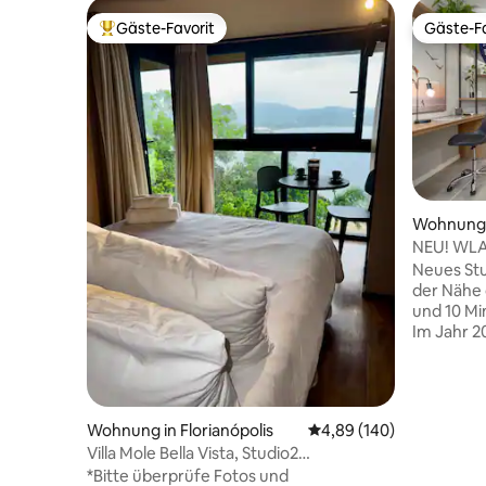
Gäste-Favorit
Gäste-Fa
Beliebter Gäste-Favorit.
Gäste-Fa
Wohnung i
NEU! WLA
Neues Stud
der Nähe
und 10 Mi
Im Jahr 20
der Kateg
Ferienunt
Abzeichen
ersten St
Wohnung in Florianópolis
Durchschnittliche Bewe
4,89 (140)
befinden 
Villa Mole Bella Vista, Studio2
kostenlose
c/Aussicht/Whirlpool/Grill
*Bitte überprüfe Fotos und
wundersch