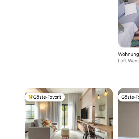
Wohnung i
Loft Wan
Campeche
Gäste-Favorit
Gäste-Fa
Beliebter Gäste-Favorit.
Gäste-Fa