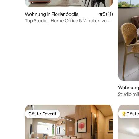
Wohnung in Florianópolis
Durchschnittliche
5 (11)
Top Studio | Home Office 5 Minuten vom
Strand entfernt
Wohnung i
Studio m
Gäste-Favorit
Gäste
Gäste-Favorit
Beliebte