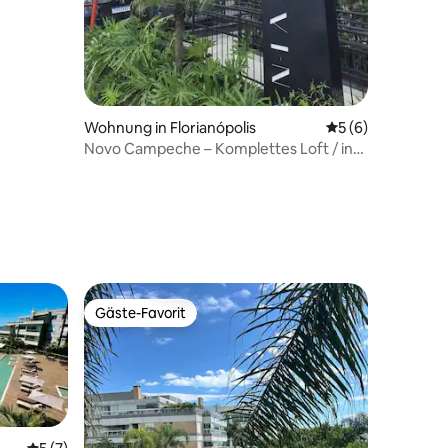
Wohnung in Florianópolis
Durchschnittlich
5 (6)
Novo Campeche – Komplettes Loft / in
Strandnähe
10 Bewertungen
Gäste-Favorit
Gäste-Favorit