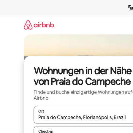
Zu
Inhalten
springen
Wohnungen in der Nähe
von Praia do Campeche
Finde und buche einzigartige Wohnungen auf
Airbnb.
Ort
Wenn Ergebnisse verfügbar sind, navigiere mit d
Check-in