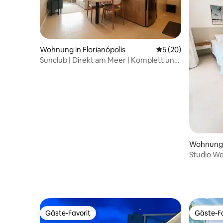
Wohnung in Florianópolis
Durchschnittliche 
5 (20)
Sunclub | Direkt am Meer | Komplett und
neu | VIP
Wohnung i
Studio We
Gäste-Favorit
Gäste-Fa
Gäste-Favorit
Gäste-Fa