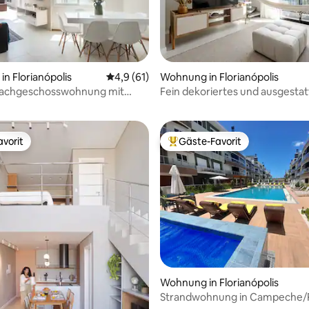
ertung: 4,98 von 5, 56 Bewertungen
n Florianópolis
Durchschnittliche Bewertung: 4,9 von 5, 
4,9 (61)
Wohnung in Florianópolis
achgeschosswohnung mit
Fein dekoriertes und ausgestat
nd Meerblick
Loft, alles neu!
vorit
Gäste-Favorit
vorit
Beliebter Gäste-Favorit.
ertung: 4,88 von 5, 81 Bewertungen
Wohnung in Florianópolis
Strandwohnung in Campeche/