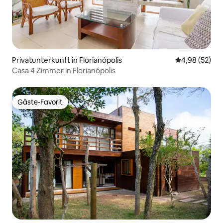
Privatunterkunft in Florianópolis
Durchschnittl
4,98 (52)
Casa 4 Zimmer in Florianópolis
Gäste-Favorit
Gäste-Favorit