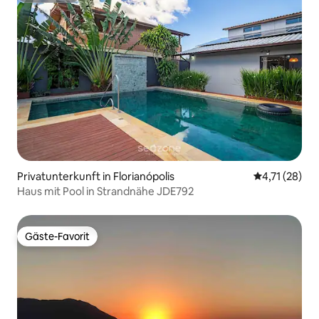
Privatunterkunft in Florianópolis
Durchschnitt
4,71 (28)
Haus mit Pool in Strandnähe JDE792
Gäste-Favorit
Gäste-Favorit