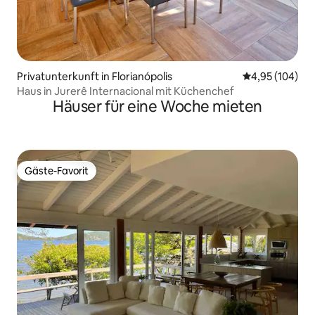
Privatunterkunft in Florianópolis
Durchschnittli
4,95 (104)
Haus in Jurerê Internacional mit Küchenchef
Häuser für eine Woche mieten
Gäste-Favorit
Gäste-Favorit