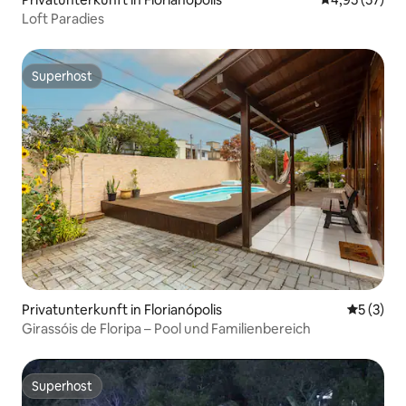
Loft Paradies
Superhost
Superhost
Privatunterkunft in Florianópolis
Durchsch
5 (3)
Girassóis de Floripa – Pool und Familienbereich
Superhost
Superhost