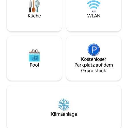
treten, ist dies der ideale Rückzugsort,
von einer angene
um sich von der Routine zu entspannen,
für diejenigen, di
Momente der Ruhe zu genießen und
möchten. Wir sind
Küche
WLAN
unvergessliche Erinnerungen zu
Gemeinschaft.
schaffen.
Kostenloser
Pool
Parkplatz auf dem
Grundstück
Klimaanlage