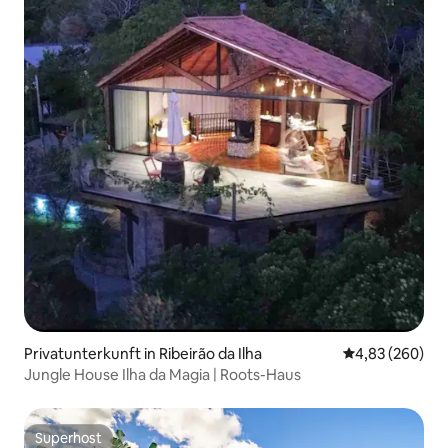
Privatunterkunft in Ribeirão da Ilha
Durchschnittli
4,83 (260)
Jungle House Ilha da Magia | Roots-Haus
Superhost
Superhost