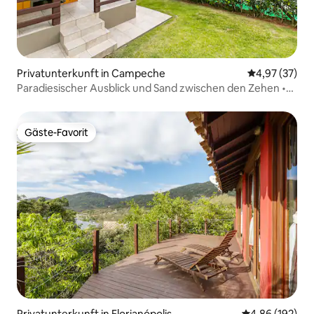
Privatunterkunft in Campeche
Durchschnitt
4,97 (37)
Paradiesischer Ausblick und Sand zwischen den Zehen •
Casa Amarela
Gäste-Favorit
Gäste-Favorit
Privatunterkunft in Florianópolis
Durchschnittli
4,86 (192)