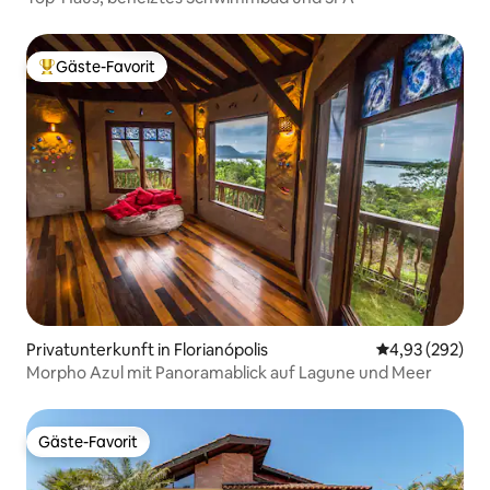
Gäste-Favorit
Beliebter Gäste-Favorit.
Privatunterkunft in Florianópolis
Durchschnittli
4,93 (292)
Morpho Azul mit Panoramablick auf Lagune und Meer
Gäste-Favorit
Gäste-Favorit