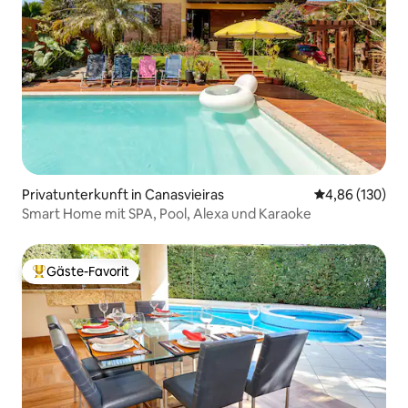
Privatunterkunft in Canasvieiras
Durchschnittli
4,86 (130)
Smart Home mit SPA, Pool, Alexa und Karaoke
Gäste-Favorit
Beliebter Gäste-Favorit.