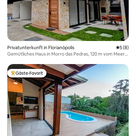
Privatunterkunft in Florianópolis
Durchschn
5 (8)
Gemütliches Haus in Morro das Pedras, 120 m vom Meer
entfernt
Gäste-Favorit
Beliebter Gäste-Favorit.