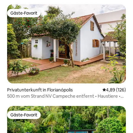
Gäste-Favorit
Gäste-Favorit
Privatunterkunft in Florianópolis
Durchschnittli
4,89 (126)
500 m vom Strand NV Campeche entfernt • Haustiere •
Klimaanlage
Gäste-Favorit
Gäste-Favorit