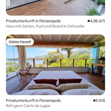
Privatunterkunft in Florianópolis
Durchschnittl
4,96 (47)
Haus mit Garten, Pool und Strand in Gehweite
Gäste-Favorit
Gäste-Favorit
Privatunterkunft in Florianópolis
Durchschn
5 (43)
Refugium Canto da Lagoa