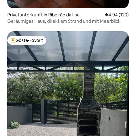
Privatunterkunft in Ribeirão da Ilha
Durchschnittli
4,94 (120)
Geräumiges Haus, direkt am Strand und mit Meerblick
Gäste-Favorit
Beliebter Gäste-Favorit.