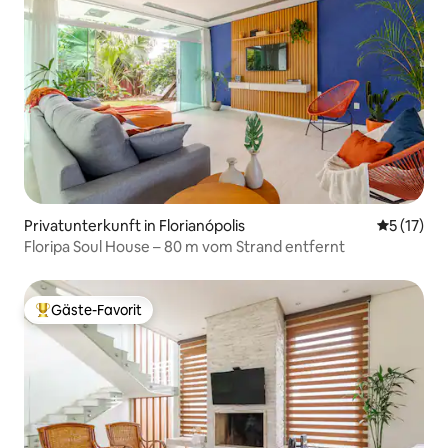
Privatunterkunft in Florianópolis
Durchschn
5 (17)
Floripa Soul House – 80 m vom Strand entfernt
Gäste-Favorit
Beliebter Gäste-Favorit.