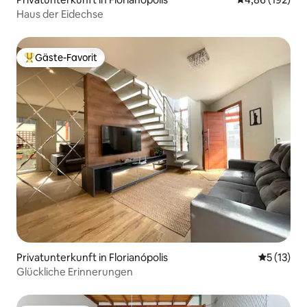
Haus der Eidechse
Gäste-Favorit
Beliebter Gäste-Favorit.
Privatunterkunft in Florianópolis
Durchschn
5 (13)
Glückliche Erinnerungen