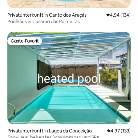
Privatunterkunft in Canto dos Araçás
Durchschnittli
4,94 (134)
Poolhaus in Casarão das Palmeiras
Gäste-Favorit
Gäste-Favorit
Privatunterkunft in Lagoa da Conceição
Durchschnittl
4,97 (133)
Top-Haus, beheiztes Schwimmbad und SPA