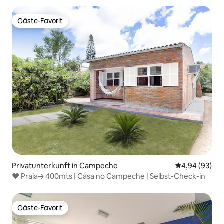
Gäste-Favorit
Gäste-Favorit
Privatunterkunft in Campeche
Durchschnittl
4,94 (93)
♥ Praia→ 400mts | Casa no Campeche | Selbst-Check-in
Gäste-Favorit
Gäste-Favorit