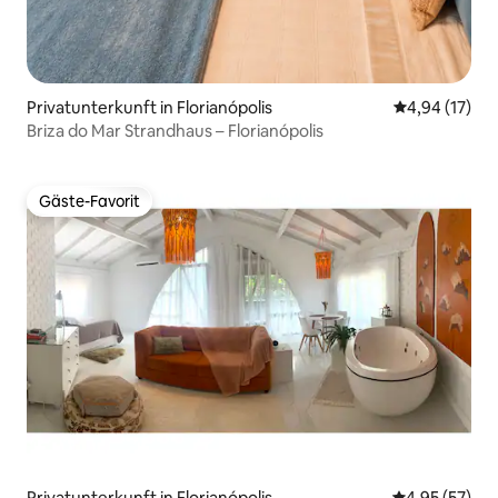
Privatunterkunft in Florianópolis
Durchschnitt
4,94 (17)
Briza do Mar Strandhaus – Florianópolis
Gäste-Favorit
Gäste-Favorit
Privatunterkunft in Florianópolis
Durchschnitt
4,95 (57)