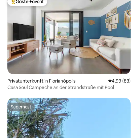
Gäste-Favorit
Beliebter Gäste-Favorit.
Privatunterkunft in Florianópolis
Durchschnittl
4,99 (83)
Casa Soul Campeche an der Strandstraße mit Pool
Superhost
Superhost