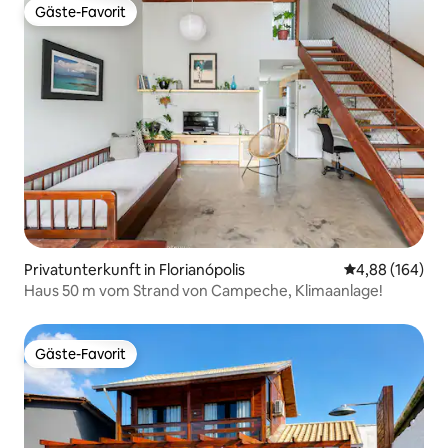
Gäste-Favorit
Gäste-Favorit
Privatunterkunft in Florianópolis
Durchschnittli
4,88 (164)
Haus 50 m vom Strand von Campeche, Klimaanlage!
Gäste-Favorit
Gäste-Favorit