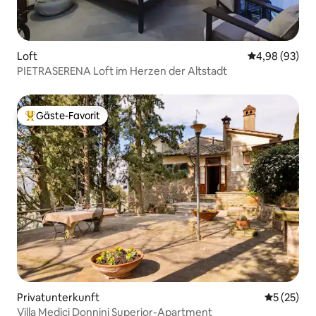
Loft
Durchschnittl
4,98 (93)
PIETRASERENA Loft im Herzen der Altstadt
Gäste-Favorit
Beliebter Gäste-Favorit.
Privatunterkunft
Durchschn
5 (25)
Villa Medici Donnini Superior-Apartment