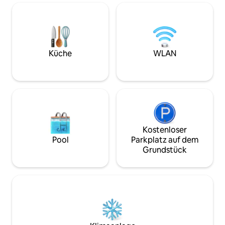
Saracino findet jeden Juni und
und dem Saracino-
September. Jedes Wochenende im
der schönen Medic
Monat ist die Piazza Grande auch das
vollständig restau
Theater der Fiera Antiquaria,eine
können Sie viele R
berühmte Ausstellung, wo Sie alle Arten
in denen Sie unse
von alten Dingen, von Möbeln bis
Küche
WLAN
typischen Gericht
Schmuck, Bilder, Spielzeug, etc. finden
genießen können.
können. In wenigen Minuten vom Haus
aus erreichen Sie auch das Haus von
Petrarca, das Haus von Vasari, das
berühmte Krokodil von Cimabue, das
archäologische Museum und das
mittelalterliche Museum. Zahlreiche
kleine Läden mit antiken Dingen gibt es
Kostenloser
überall. Die Wohnung ist 10 Gehminuten
Pool
Parkplatz auf dem
vom Bahnhof und Busbahnhof entfernt,
Grundstück
eine Bushaltestelle befindet sich
ebenfalls in der Nähe des Hauses. Da
sich das Haus im historischen Zentrum
befindet, ist die Zufahrt mit dem Auto
nur von 20.00Uhr bis 8.30 Uhr und von
12.00 Uhr bis 16.00Uhr erlaubt. Daneben
gibt es in 5-10 Gehminuten mehrere
Parkplätze, sowohl kostenlos als auch