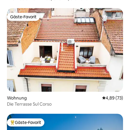
Gäste-Favorit
Gäste-Favorit
Wohnung
Durchschnittl
4,89 (73)
Die Terrasse Sul Corso
Gäste-Favorit
Beliebter Gäste-Favorit.