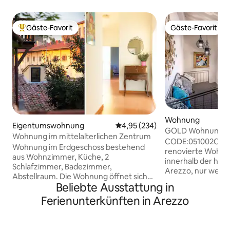
Gäste-Favorit
Gäste-Favorit
Beliebter Gäste-Favorit.
Gäste-Favorit
Wohnung
Eigentumswohnung
Durchschnittliche Bewertung: 4
4,95 (234)
GOLD Wohnung im 
Wohnung im mittelalterlichen Zentrum
Zentrum Sweet T
CODE:051002CAV00
Wohnung im Erdgeschoss bestehend
renovierte Wohnun
aus Wohnzimmer, Küche, 2
innerhalb der his
Schlafzimmer, Badezimmer,
Arezzo, nur weni
Abstellraum. Die Wohnung öffnet sich
den wichtigsten h
Beliebte Ausstattung in
auf einem schönen kleinen Platz voller
architektonische
Bäume und Türme. Es ist 200 Meter von
Ferienunterkünften in Arezzo
wie Museen, Kirch
Piero della Francesca Fresken und
Piazza Grande, wo
neben der Kathedrale und der Piazza
Antiquitätenmesse
Grande, wo die berühmte Giostra del
Wochenende des M