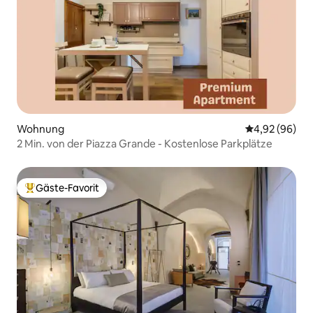
Wohnung
Durchschnittl
4,92 (96)
2 Min. von der Piazza Grande - Kostenlose Parkplätze
Gäste-Favorit
Beliebter Gäste-Favorit.