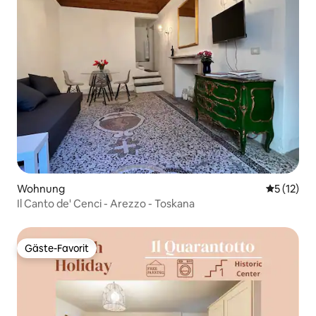
Wohnung
Durchschn
5 (12)
Il Canto de' Cenci - Arezzo - Toskana
Gäste-Favorit
Gäste-Favorit