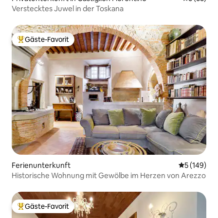
Verstecktes Juwel in der Toskana
Gäste-Favorit
Beliebter Gäste-Favorit.
Ferienunterkunft
Durchschnit
5 (149)
Historische Wohnung mit Gewölbe im Herzen von Arezzo
Gäste-Favorit
Beliebter Gäste-Favorit.