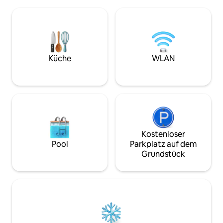
- Fahrrad- und Rollerverleih vor Ort auf
Annehmlichkeiten
Anfrage - Fenster mit
Familien. Erholsa
Verdunkelungsrollos -kleine Terrasse -
auf die Olivenhain
55-Zoll-Smart-TV mit Kabelanschluss +
Empfang eines Fa
WLAN - Trainingsgeräte verfügbar -
Ihren Aufenthalt 
französisches Bett 140x190 -
besonderen Erlebn
Geschirrspüler,Waschmaschine -
Ligurien, die Dörf
Küche
WLAN
Bettwäsche, Handtücher, Seifen, Öl,
die nahe gelegene
Salz, Pfeffer
entdecken.
Kostenloser
Pool
Parkplatz auf dem
Grundstück