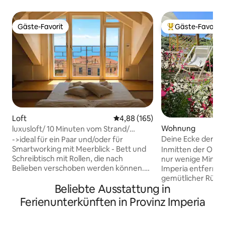
Gäste-Favorit
Gäste-Favorit
Gäste-Favorit
Beliebter Gäste-F
Loft
Durchschnittliche Bewertung: 4
4,88 (165)
Wohnung
luxusloft/ 10 Minuten vom Strand/
Aussicht
Deine Ecke der R
->ideal für ein Paar und/oder für
mit Blick auf die O
Smartworking mit Meerblick - Bett und
Inmitten der Oliv
Schreibtisch mit Rollen, die nach
nur wenige Minut
Belieben verschoben werden können.
Imperia entfernt,
Wachen Sie auf oder arbeiten Sie mit
gemütlicher Rückz
Beliebte Ausstattung in
dem Meer vor sich! -Strände und
Komfort und Raff
Parkplätze 10 Minuten zu Fuß über
aufeinandertreffe
Ferienunterkünften in Provinz Imperia
Treppen erreichbar -
Etage mit private
Gebührenpflichtige Garage auf Anfrage
überdachtem Parkp