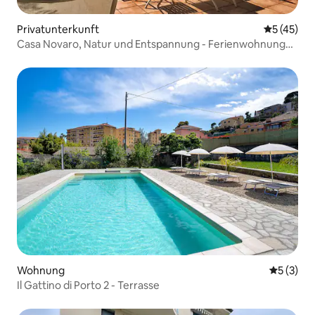
Privatunterkunft
Durchschn
5 (45)
Casa Novaro, Natur und Entspannung - Ferienwohnung
Limone
Wohnung
Durchsch
5 (3)
Il Gattino di Porto 2 - Terrasse