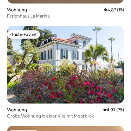
Wohnung
Durchschnitt
4,87 (15)
Ferienhaus La Marina
Gäste-Favorit
Gäste-Favorit
Wohnung
Durchschnitt
4,97 (75)
Große Wohnung in einer Villa mit Meerblick