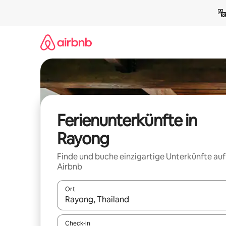
Zu
Inhalten
springen
Ferienunterkünfte in
Rayong
Finde und buche einzigartige Unterkünfte auf
Airbnb
Ort
Wenn Ergebnisse verfügbar sind, navigiere mit d
Check-in