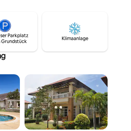
 schönen,
Befindet sich an einer ungestörten Ecke
g
des Komplexes, 20 Meter zum Pool 10*20
 in
Meter, mit Whirlpool.
et!
ser Parkplatz
Klimaanlage
 Grundstück
ng