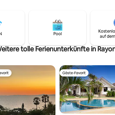
erschwinglichen Preis an) vom
er Parkplatz 🔒 | 24-Stunden-
ruhigen Strand Mae Ramphuen
r 2,5 Stunden von
entfernt. Vom Haus aus ist man
ntfernt.
weniger als 1 Stunde auf der
wunderschönen Insel Koh Sam
Kostenlo
N
Pool
auf dem
eitere tolle Ferienunterkünfte in Rayo
vorit
Gäste-Favorit
vorit
Gäste-Favorit