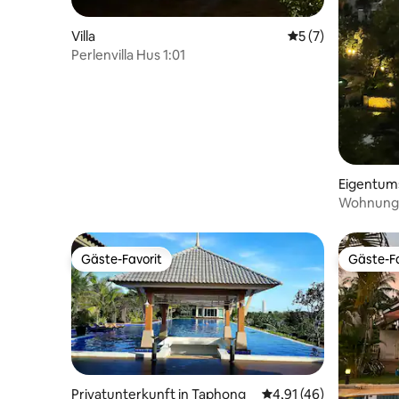
Villa
Durchschnittliche
5 (7)
Perlenvilla Hus 1:01
Eigentum
g
Wohnung d
Rayong
Gäste-Favorit
Gäste-Fa
Gäste-Favorit
Gäste-Fa
Privatunterkunft in Taphong
Durchschnittliche Bew
4,91 (46)