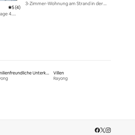
g
3-Zimmer-Wohnung am Strand in der
Durchschnittliche Bewertung: 5 von 5, 4 Bewertungen
5 (4)
Nähe von Koh Samet, Rayong
lage 4.
58 Bewertungen
Familienfreundliche Unterkünfte
Villen
yong
Rayong