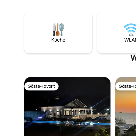
Bad. Zur Ausstattung gehören
Kostenlos
Klimaanlage, Kochbereich, Grill,
Sicherheitsdienst Nu
Außenterrasse, kostenloses WLAN und
Bangkok e
Netflix. Perfekt für Singles und Paare, die
einen schönen, ruhigen Ort zum
Entspannen und Erholen suchen. Schau
dir die Fotos an. Genieße die Gewissheit,
Küche
WLA
in einem sicheren, eingezäunten Resort
mit Videoüberwachung und 24-Stunden-
Sicherheitsdienst zu übernachten. Es tut
W
mir leid, keine Haustiere.
Gäste-Favorit
Gäste-Fa
Gäste-Favorit
Gäste-Fa