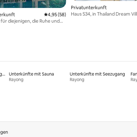
Privatunterkunft
Haus S34, in Thailand Dream Vil
erkunft
Durchschnittliche Bewertung: 4,95 von 5, 
4,95 (58)
Großer Pool.
 für diejenigen, die Ruhe und
rauchen.
Unterkünfte mit Strandzugang
Unterkünfte mit Sauna
Unterkünfte mit Seezugang
Rayong
Rayong
Ra
ngen