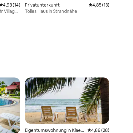
Durchschnittliche Bewertung: 4,93 von 5, 14 Bewertungen
4,93 (14)
Privatunterkunft
Durchschnittliche Be
4,85 (13)
r Village,
Tolles Haus in Strandnähe
87 Bewertungen
Eigentumswohnung in Klaen
Durchschnittliche Be
4,86 (28)