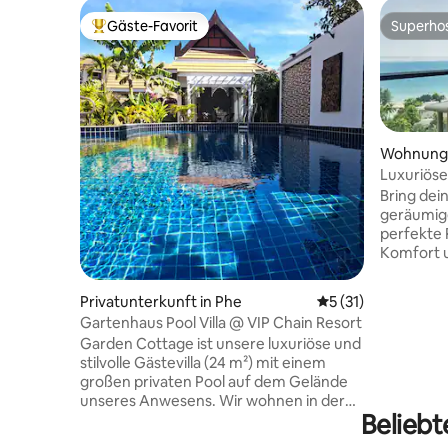
Gäste-Favorit
Superho
Beliebter Gäste-Favorit.
Superho
Wohnung 
Luxuriös
|3BR•Jacu
Bring dei
geräumig
perfekte 
Komfort u
Panoramab
Zimmer 🛏
Privatunterkunft in Phe
Durchschnittliche
5 (31)
Badezimme
Gartenhaus Pool Villa @ VIP Chain Resort
einem rie
Garden Cottage ist unsere luxuriöse und
unter fre
stilvolle Gästevilla (24 m²) mit einem
| Waschma
großen privaten Pool auf dem Gelände
ausgestattete K
unseres Anwesens. Wir wohnen in der
Sterne Mar
Beliebt
Nähe. 250 m vom Strand entfernt bietet
Schwimmbä
sie ein Kingsize-Bett und ein eigenes
im Marriott • Kind