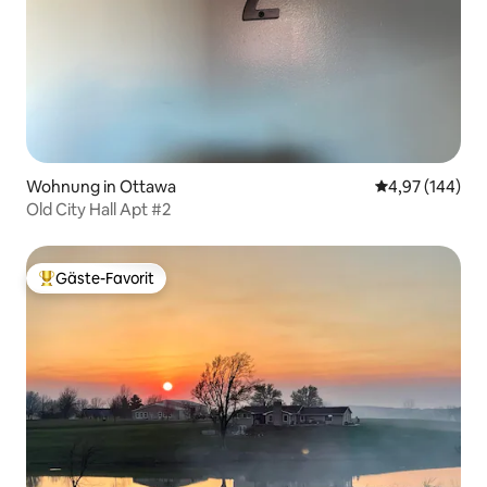
Wohnung in Ottawa
Durchschnittli
4,97 (144)
Old City Hall Apt #2
Gäste-Favorit
Beliebter Gäste-Favorit.