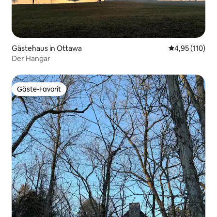
Gästehaus in Ottawa
Durchschnittl
4,95 (110)
Der Hangar
Gäste-Favorit
Gäste-Favorit