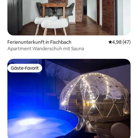
Ferienunterkunft in Fischbach
Durchschnittl
4,98 (47)
Apartment Wanderschuh mit Sauna
Gäste-Favorit
Gäste-Favorit