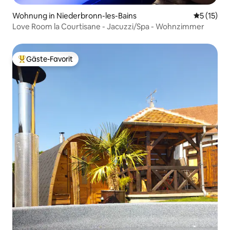
Wohnung in Niederbronn-les-Bains
Durchschn
5 (15)
Love Room la Courtisane - Jacuzzi/Spa - Wohnzimmer
Gäste-Favorit
Beliebter Gäste-Favorit.