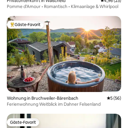
Privatunterkunft in Walscheid
Durchschnittl
4,96 (23)
Pomme d'Amour • Romantisch • Klimaanlage & Whirlpool
Gäste-Favorit
Beliebter Gäste-Favorit.
Wohnung in Bruchweiler-Bärenbach
Durchschni
5 (56)
Ferienwohnung Weitblick im Dahner Felsenland
Gäste-Favorit
Gäste-Favorit