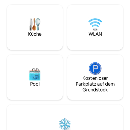
entspannen ein. Die Wohnung ist
holzbefeuerte Fas
komplett hochwertig und modern
weitere Saunen, zw
ausgestattet (nicht barrierefrei). Sie
Gas- und Holzkohleg
verfügt über ein Schlafzimmer, ein Bad,
Freizeitangebote 
einen Abstellraum und einen offenen
Kellerwald-Ederse
Wohn-Essbereich mit großer
weiteren Umgebun
Fensterfront.
Ausflugsziele
Küche
WLAN
Kostenloser
Pool
Parkplatz auf dem
Grundstück