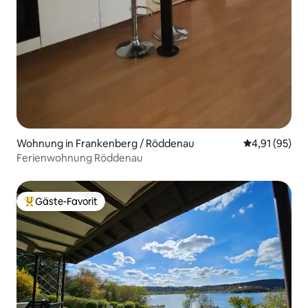
Wohnung in Frankenberg / Röddenau
Durchschnitt
4,91 (95)
Ferienwohnung Röddenau
Gäste-Favorit
Beliebter Gäste-Favorit.