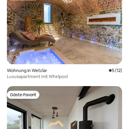
Wohnung in Wetzlar
Durchschn
5 (12)
Luxusapartment mit Whirlpool
Gäste-Favorit
Gäste-Favorit