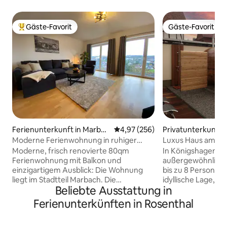
Gäste-Favorit
Gäste-Favorit
Beliebter Gäste-Favorit.
Gäste-Favorit
Ferienunterkunft in Marbur
Durchschnittliche Bewertung: 4
4,97 (256)
Privatunterkunft i
g
Moderne Ferienwohnung in ruhiger
Luxus Haus am Wal
Stadtlage
Sauna,Wanderpara
Moderne, frisch renovierte 80qm
In Königshagen fi
Ferienwohnung mit Balkon und
außergewöhnliche
einzigartigem Ausblick: Die Wohnung
bis zu 8 Personen.
liegt im Stadtteil Marbach. Die
idyllische Lage, d
Beliebte Ausstattung in
Innenstadt ist Fußläufig in 15 min. zu
Großen Habichtswa
erreichen. Sie liegt direkt am Waldrand
Gruppen, Naturge
Ferienunterkünften in Rosenthal
und lädt nach einem Besuch in der
Stillesucher. Das H
historischen, belebten Oberstadt zum
sehr komplett aus