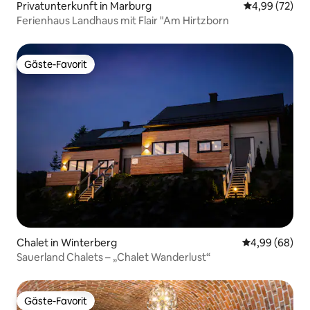
Privatunterkunft in Marburg
Durchschnittl
4,99 (72)
Ferienhaus Landhaus mit Flair "Am Hirtzborn
Gäste-Favorit
Gäste-Favorit
Chalet in Winterberg
Durchschnittl
4,99 (68)
Sauerland Chalets – „Chalet Wanderlust“
Gäste-Favorit
Gäste-Favorit