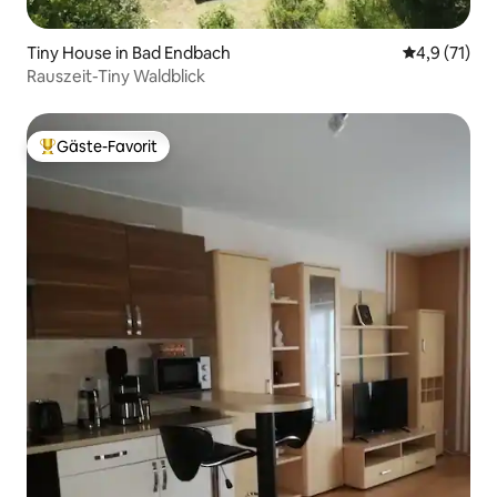
Tiny House in Bad Endbach
Durchschnit
4,9 (71)
Rauszeit-Tiny Waldblick
Gäste-Favorit
Beliebter Gäste-Favorit.