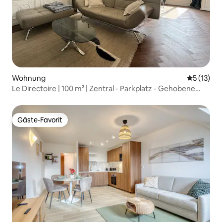
Wohnung
Durchschn
5 (13)
Le Directoire | 100 m² | Zentral - Parkplatz - Gehobene
Klasse
Gäste-Favorit
Gäste-Favorit