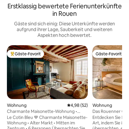
Erstklassig bewertete Ferienunterkünfte
in Rouen
Gäste sind sich einig: Diese Unterkünfte werden
aufgrund ihrer Lage, Sauberkeit und weiteren
Aspekten hoch bewertet.
Gäste-Favorit
Gäste-Favorit
Beliebter Gäste-Favorit.
Gäste-Favorit
Wohnung
Durchschnittliche Bewertung: 
4,98 (52)
Wohnung
Charmante Maisonette-Wohnung •
Das Rouenner Ge
Historisches Zentrum • Fußgängerzone
Le Cotin Bleu 💙 Charmante Maisonette-
Entdecken Sie Rou
Wohnung • Alter Markt • Mitten im
Art, indem Sie in 
Zentrum • 6 Personen Übernachten Sie
übernachten, eine