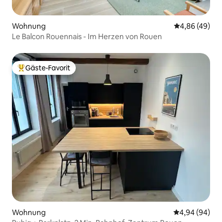
Wohnung
Durchschnittl
4,86 (49)
Le Balcon Rouennais - Im Herzen von Rouen
Gäste-Favorit
Beliebter Gäste-Favorit.
Wohnung
Durchschnittl
4,94 (94)