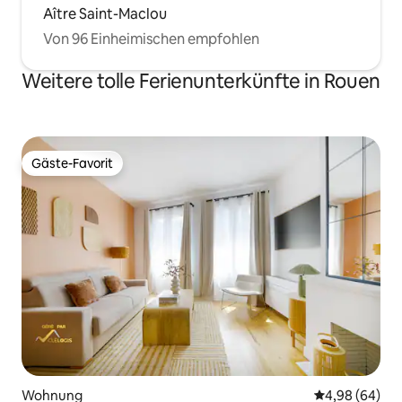
Aître Saint-Maclou
Von 96 Einheimischen empfohlen
Weitere tolle Ferienunterkünfte in Rouen
Gäste-Favorit
Gäste-Favorit
Wohnung
Durchschnittl
4,98 (64)