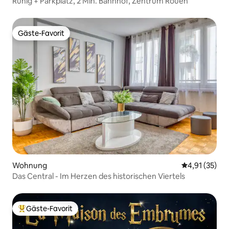
Ruhig + Parkplatz, 2 Min. Bahnhof, Zentrum Rouen
Gäste-Favorit
Gäste-Favorit
Wohnung
Durchschnitt
4,91 (35)
Das Central - Im Herzen des historischen Viertels
Gäste-Favorit
Beliebter Gäste-Favorit.