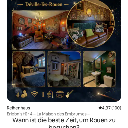
Reihenhaus
Durchschnittli
4,97 (100)
Erlebnis für 4 – La Maison des Embrumes –
Wann ist die beste Zeit, um Rouen zu
besuchen?