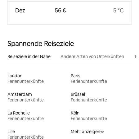
Dez
56 €
5 °C
Spannende Reiseziele
Reiseziele in der Nähe
Andere Arten von Unterkünften
To
London
Paris
Ferienunterkünfte
Ferienunterkünfte
Amsterdam
Brüssel
Ferienunterkünfte
Ferienunterkünfte
La Rochelle
Köln
Ferienunterkünfte
Ferienunterkünfte
Lille
Mehr anzeigen
Ferienunterkünfte