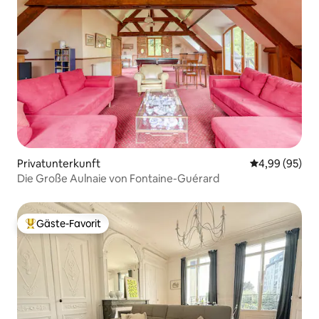
Privatunterkunft
Durchschnittl
4,99 (95)
Die Große Aulnaie von Fontaine-Guérard
Gäste-Favorit
Beliebter Gäste-Favorit.