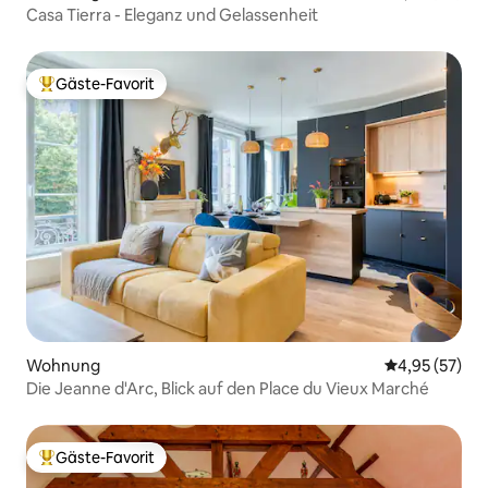
Casa Tierra - Eleganz und Gelassenheit
Gäste-Favorit
Beliebter Gäste-Favorit.
Wohnung
Durchschnitt
4,95 (57)
Die Jeanne d'Arc, Blick auf den Place du Vieux Marché
Gäste-Favorit
Beliebter Gäste-Favorit.