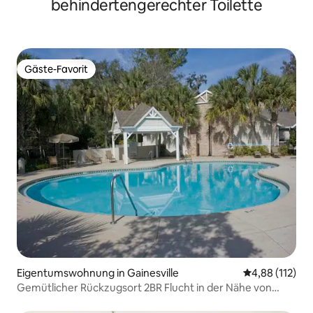
behindertengerechter Toilette
Gäste-Favorit
Gäste-Favorit
Eigentumswohnung in Gainesville
Durchschnittl
4,88 (112)
Gemütlicher Rückzugsort 2BR Flucht in der Nähe von
Celebration Pointe