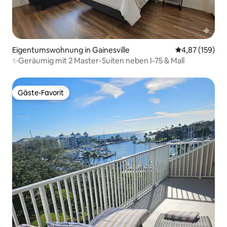
Eigentumswohnung in Gainesville
Durchschnittl
4,87 (159)
✨️Geräumig mit 2 Master-Suiten neben I-75 & Mall
Gäste-Favorit
Gäste-Favorit