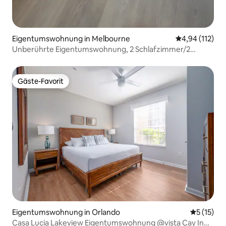
Eigentumswohnung in Melbourne
Durchschnittl
4,94 (112)
Unberührte Eigentumswohnung, 2 Schlafzimmer/2
Badezimmer 1/4 Meile zum Strand.
Gäste-Favorit
Gäste-Favorit
Eigentumswohnung in Orlando
Durchschn
5 (15)
Casa Lucia Lakeview Eigentumswohnung @vista Cay In