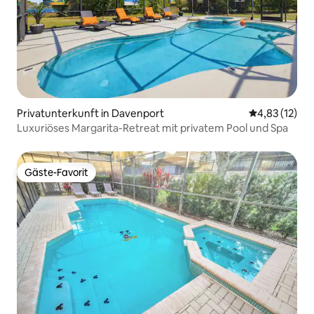
Privatunterkunft in Davenport
Durchschnitt
4,83 (12)
Luxuriöses Margarita-Retreat mit privatem Pool und Spa
Gäste-Favorit
Gäste-Favorit