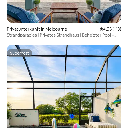
Privatunterkunft in Melbourne
Durchschnittl
4,95 (113)
Strandparadies | Privates Strandhaus | Beheizter Pool +
Spa
Superhost
Superhost