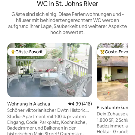
WC in St. Johns River
Gäste sind sich einig: Diese Ferienwohnungen und -
häuser mit behindertengerechtem WC werden
aufgrund ihrer Lage, Sauberkeit und weiterer Aspekte
hoch bewertet.
Gäste-Favorit
Gäste-Favorit
Beliebter Gäste-Favorit.
Beliebter Gäste-F
Wohnung in Alachua
Durchschnittliche Bewertung: 4
4,99 (416)
Privatunterkunft i
Schöner viktorianischer Dwtn Historic
ustine
Dein Zuhause auf 
Main St. Stay!
Studio-Apartment mit 100 % privatem
1.800 SF, 2 Schlafz
Eingang, Code, Parkplatz, Kochnische,
Badezimmer, auf 
Badezimmer und Balkonen in der
Hektar-Grundstüc
historischen Main Street! Queensize-