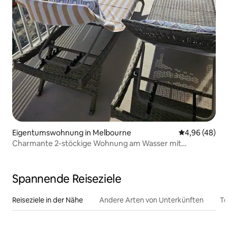
Eigentumswohnung in Melbourne
Durchschnittl
4,96 (48)
Charmante 2-stöckige Wohnung am Wasser mit
Wendeltreppe
Spannende Reiseziele
Reiseziele in der Nähe
Andere Arten von Unterkünften
To