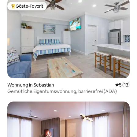
Gäste-Favorit
Beliebter Gäste-Favorit.
Wohnung in Sebastian
Durchschn
5 (13)
Gemütliche Eigentumswohnung, barrierefrei (ADA)