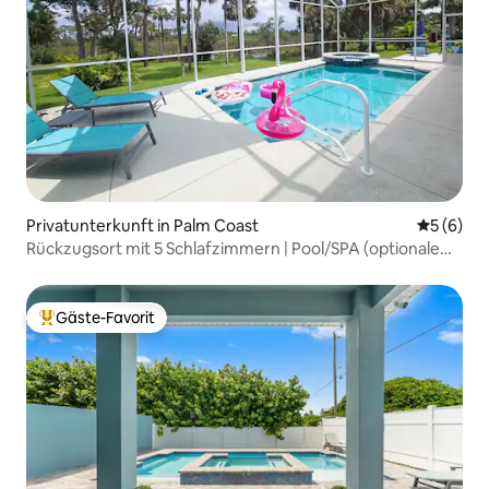
Privatunterkunft in Palm Coast
Durchschn
5 (6)
Rückzugsort mit 5 Schlafzimmern | Pool/SPA (optionale
Heizung), Fahrräder, tolle Aussicht!
Gäste-Favorit
Beliebter Gäste-Favorit.