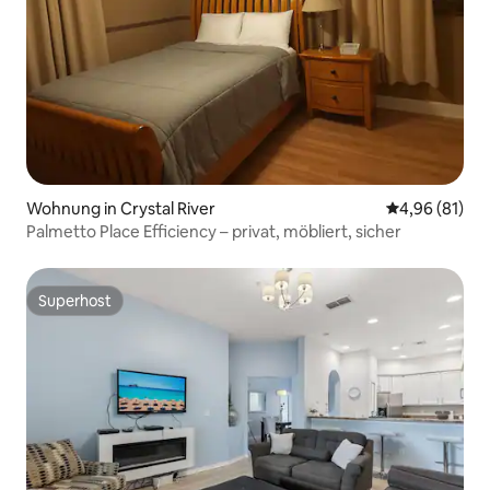
Wohnung in Crystal River
Durchschnitt
4,96 (81)
Palmetto Place Efficiency – privat, möbliert, sicher
Superhost
Superhost