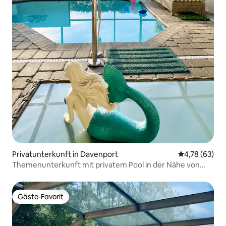
Privatunterkunft in Davenport
Durchschnitt
4,78 (63)
Themenunterkunft mit privatem Pool in der Nähe von
Disney!
Gäste-Favorit
Gäste-Favorit