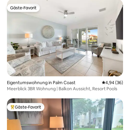
Gäste-Favorit
Gäste-Favorit
Eigentumswohnung in Palm Coast
Durchschnittl
4,94 (36)
Meerblick 3BR Wohnung | Balkon Aussicht, Resort Pools
Gäste-Favorit
Beliebter Gäste-Favorit.