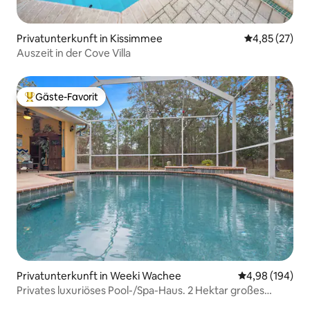
Privatunterkunft in Kissimmee
Durchschnitt
4,85 (27)
Auszeit in der Cove Villa
Gäste-Favorit
Beliebter Gäste-Favorit.
Privatunterkunft in Weeki Wachee
Durchschnittli
4,98 (194)
Privates luxuriöses Pool-/Spa-Haus. 2 Hektar großes
Refugium.