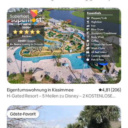
der Nähe von OCC
Superhost
Superhost
Eigentumswohnung in Kissimmee
Durchschnittli
4,81 (206)
H-Gated Resort – 5 Meilen zu Disney – 2 KOSTENLOSE
Wasserparks
Gäste-Favorit
Gäste-Favorit