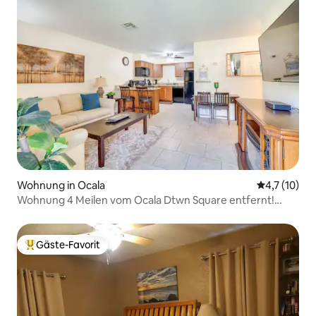
Wohnung in Ocala
Durchschnit
4,7 (10)
Wohnung 4 Meilen vom Ocala Dtwn Square entfernt!
Einfacher Zugang zur US-301
Gäste-Favorit
Beliebter Gäste-Favorit.