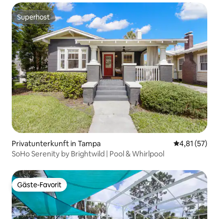
Superhost
Superhost
Privatunterkunft in Tampa
Durchschnitt
4,81 (57)
SoHo Serenity by Brightwild | Pool & Whirlpool
Gäste-Favorit
Gäste-Favorit