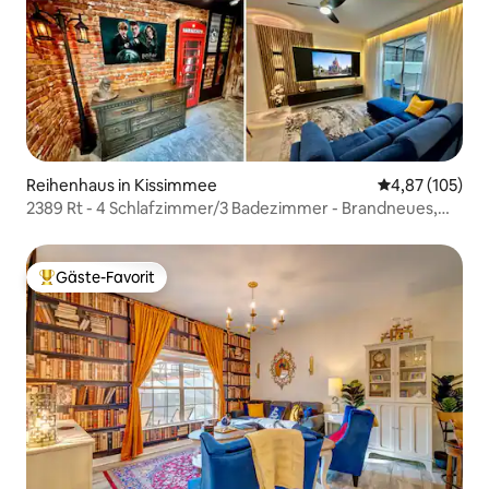
Reihenhaus in Kissimmee
Durchschnittl
4,87 (105)
2389 Rt - 4 Schlafzimmer/3 Badezimmer - Brandneues,
fantastisches Disney-Haus
Gäste-Favorit
Beliebter Gäste-Favorit.