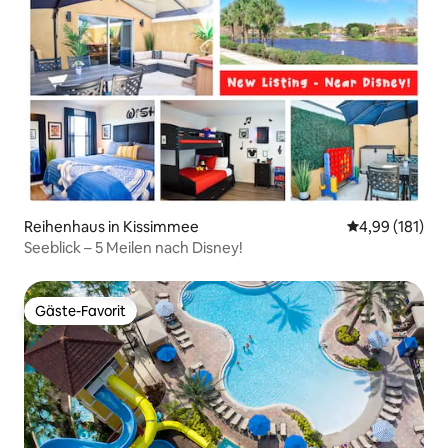
Reihenhaus in Kissimmee
Durchschnittl
4,99 (181)
Seeblick – 5 Meilen nach Disney!
Gäste-Favorit
Gäste-Favorit