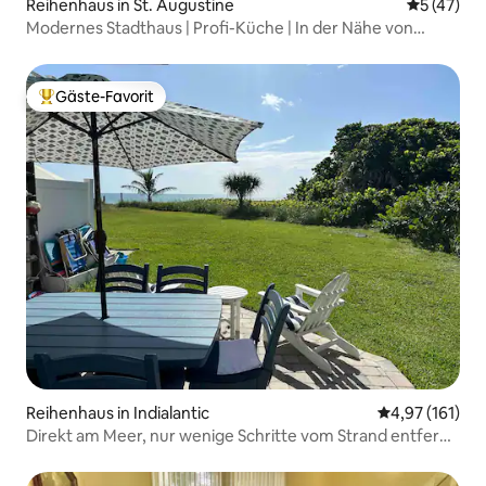
Reihenhaus in St. Augustine
Durchschn
5 (47)
Modernes Stadthaus | Profi-Küche | In der Nähe von
Strand und Downtown
Gäste-Favorit
Beliebter Gäste-Favorit.
Reihenhaus in Indialantic
Durchschnittl
4,97 (161)
Direkt am Meer, nur wenige Schritte vom Strand entfernt.
Private End-Einheit!