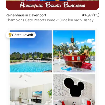
Reihenhaus in Davenport
Durchschnittl
4,97 (115)
Champions Gate Resort Home <10 Meilen nach Disney!
Gäste-Favorit
Beliebter Gäste-Favorit.