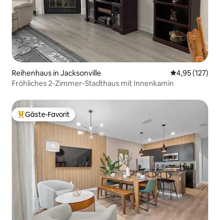
Reihenhaus in Jacksonville
Durchschnittl
4,95 (127)
Fröhliches 2-Zimmer-Stadthaus mit Innenkamin
Gäste-Favorit
Beliebter Gäste-Favorit.