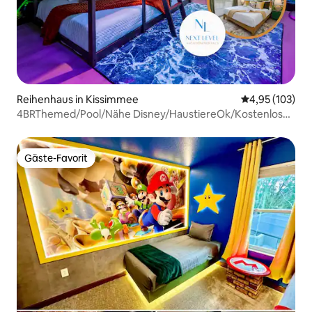
Reihenhaus in Kissimmee
Durchschnittl
4,95 (103)
4BRThemed/Pool/Nähe Disney/HaustiereOk/Kostenloser
Grill&Resort
Gäste-Favorit
Gäste-Favorit