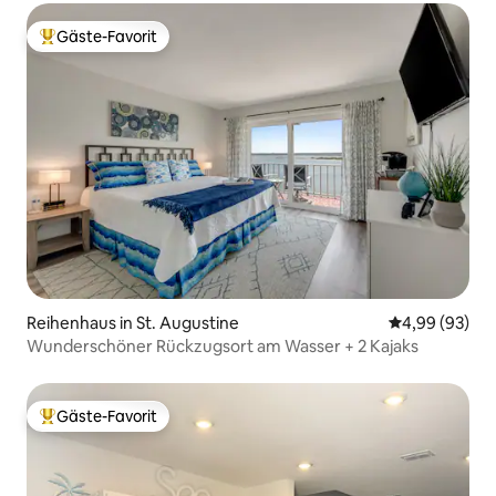
Gäste-Favorit
Beliebter Gäste-Favorit.
Reihenhaus in St. Augustine
Durchschnittl
4,99 (93)
Wunderschöner Rückzugsort am Wasser + 2 Kajaks
Gäste-Favorit
Beliebter Gäste-Favorit.