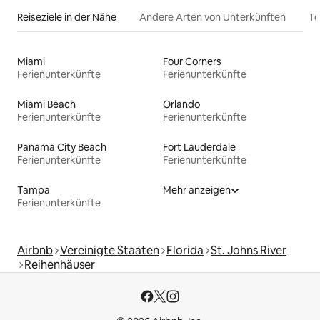
Reiseziele in der Nähe
Andere Arten von Unterkünften
To
Miami
Four Corners
Ferienunterkünfte
Ferienunterkünfte
Miami Beach
Orlando
Ferienunterkünfte
Ferienunterkünfte
Panama City Beach
Fort Lauderdale
Ferienunterkünfte
Ferienunterkünfte
Tampa
Mehr anzeigen
Ferienunterkünfte
Airbnb
Vereinigte Staaten
Florida
St. Johns River
Reihenhäuser