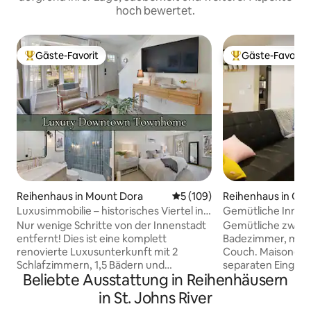
hoch bewertet.
Gäste-Favorit
Gäste-Favorit
Beliebter Gäste-Favorit.
Beliebter Gäste-F
Reihenhaus in Mount Dora
Durchschnittliche Bewertung
5 (109)
Reihenhaus in Orl
Luxusimmobilie – historisches Viertel in
Gemütliche Innens
der Innenstadt
2 Bäder Haustier
Nur wenige Schritte von der Innenstadt
Gemütliche zwei 
entfernt! Dies ist eine komplett
Badezimmer, mit 
renovierte Luxusunterkunft mit 2
Couch. Maisonette-Wohnung mit
Schlafzimmern, 1,5 Bädern und
separaten Eingäng
Beliebte Ausstattung in Reihenhäusern
hochwertiger Ausstattung. Genieße
Innenstadt und n
WLAN, Smart-TVs, eine
allen Themenparks
in St. Johns River
Waschmaschine/einen Trockner und
Eingang mit Tasta