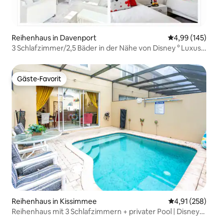
Reihenhaus in Davenport
Durchschnittli
4,99 (145)
3 Schlafzimmer/2,5 Bäder in der Nähe von Disney ° Luxus-
Paradies-Leben
Gäste-Favorit
Gäste-Favorit
Reihenhaus in Kissimmee
Durchschnittl
4,91 (258)
Reihenhaus mit 3 Schlafzimmern + privater Pool | Disney-