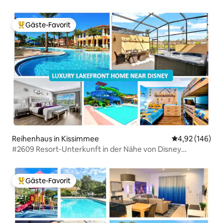
Gegend
Gäste-Favorit
Beliebter Gäste-Favorit.
Reihenhaus in Kissimmee
Durchschnittli
4,92 (146)
#2609 Resort-Unterkunft in der Nähe von Disney
Themen-Whirlpool
Gäste-Favorit
Beliebter Gäste-Favorit.