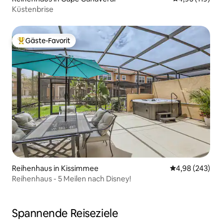
Küstenbrise
Gäste-Favorit
Beliebter Gäste-Favorit.
Reihenhaus in Kissimmee
Durchschnittli
4,98 (243)
Reihenhaus - 5 Meilen nach Disney!
Spannende Reiseziele