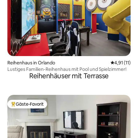
Reihenhaus in Orlando
Durchschnitt
4,91 (11)
Lustiges Familien-Reihenhaus mit Pool und Spielzimmer!
Reihenhäuser mit Terrasse
Gäste-Favorit
Beliebter Gäste-Favorit.