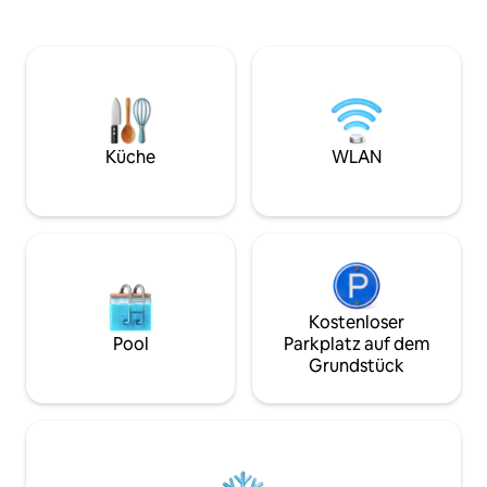
eine geräumige private Terrasse. In
Terrasse mit Sitzg
wenigen Minuten zu Fuß zu Geschäften,
ausgestattete Küc
Restaurants und zum Blick auf den See.
Waschmaschine/Tr
Haustierfreundlich, perfekt für Paare
lokalen Bars, Rest
oder kleine Gruppen. Der Hof verfügt
Lebensmittelgesc
über einen Sichtschutzzaun an den
Unterhaltungsmögl
Seiten und an der Rückseite; er ist
Universal, der int
jedoch nicht vollständig umzäunt. Über
von Orlando und 
Küche
WLAN
150 Fünf-Sterne-Bewertungen – buche
von Orange County
mit Vertrauen im Herzen von Mt. Dora.
einer halben Auto
Die Schlafzimmer und das Badezimmer
eine Stunde vom 
mit WC befinden sich im Obergeschoss.
Ctr., usw.
Ein kleines WC befindet sich im
Erdgeschoss.
Kostenloser
Pool
Parkplatz auf dem
Grundstück