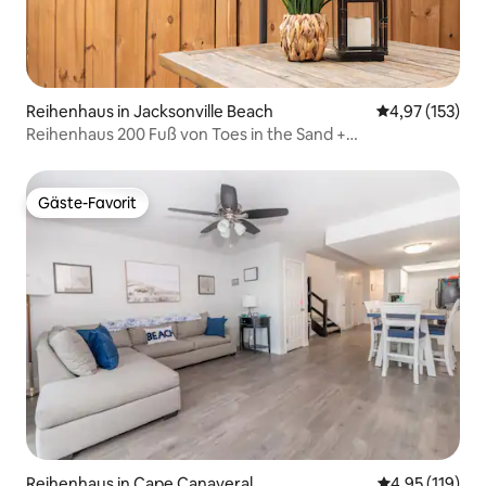
Reihenhaus in Jacksonville Beach
Durchschnittl
4,97 (153)
Reihenhaus 200 Fuß von Toes in the Sand +
Einkaufen/Essen gehen entfernt!
Gäste-Favorit
Gäste-Favorit
Reihenhaus in Cape Canaveral
Durchschnittl
4,95 (119)