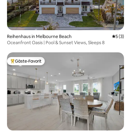
Reihenhaus in Melbourne Beach
Durchsch
5 (3)
Oceanfront Oasis | Pool & Sunset Views, Sleeps 8
Gäste-Favorit
Beliebter Gäste-Favorit.