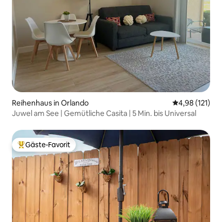
Reihenhaus in Orlando
Durchschnittl
4,98 (121)
Juwel am See | Gemütliche Casita | 5 Min. bis Universal
Gäste-Favorit
Beliebter Gäste-Favorit.