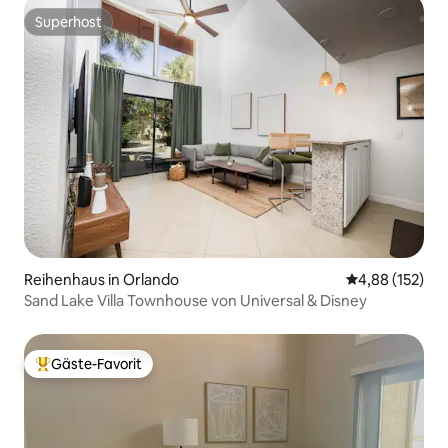
Superhost
Superhost
Reihenhaus in Orlando
Durchschnittl
4,88 (152)
Sand Lake Villa Townhouse von Universal & Disney
Gäste-Favorit
Beliebter Gäste-Favorit.