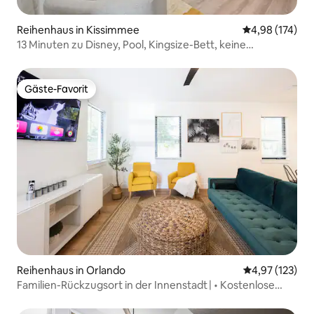
Reihenhaus in Kissimmee
Durchschnittl
4,98 (174)
13 Minuten zu Disney, Pool, Kingsize-Bett, keine
Gebühren
Gäste-Favorit
Gäste-Favorit
Reihenhaus in Orlando
Durchschnittl
4,97 (123)
Familien-Rückzugsort in der Innenstadt | • Kostenlose
Parkplätze