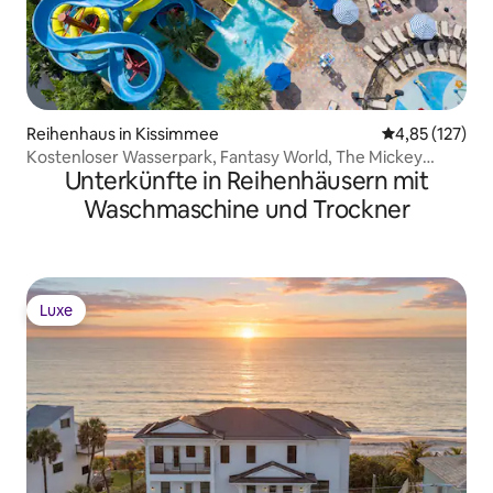
Reihenhaus in Kissimmee
Durchschnittl
4,85 (127)
Kostenloser Wasserpark, Fantasy World, The Mickey
Unterkünfte in Reihenhäusern mit
House
Waschmaschine und Trockner
Luxe
Luxe