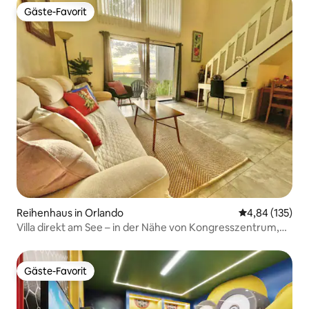
Gäste-Favorit
Gäste-Favorit
Reihenhaus in Orlando
Durchschnittl
4,84 (135)
Villa direkt am See – in der Nähe von Kongresszentrum,
Disney, Universal
Gäste-Favorit
Gäste-Favorit